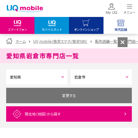
スマートフォン
モバイルネット
オンラインショップ
販売店舗
my UQ WiMAX
UQ mobile
UQ mobile
ホーム
UQ mobile（格安スマホ/格安SIM）
販売店舗一覧
専門店
UQ WiMAX ご契約の方
オンラインショップ
販売店舗
愛知県岩倉市
専門店一覧
My UQ mobile
UQ WiMAX
UQ WiMAX
UQ mobile ご契約の方
オンラインショップ
販売店舗
UQ mobile
データチャージサイト
変更する
現在地（地図）
から探す