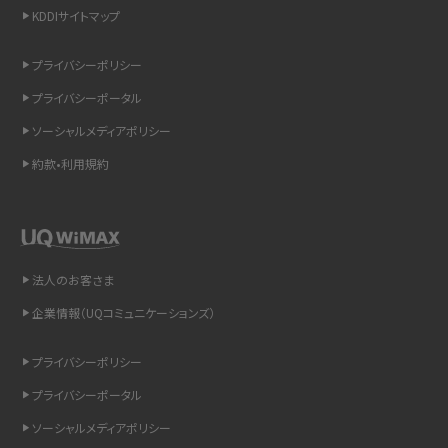
KDDIサイトマップ
スマホのウィジェットとは？iPhone・Androidの設定方法やおススメを紹介
プライバシーポリシー
リプライ機能とは？LINE、X（旧Twitter）、Instagram、TikTokで送る方法を解説
プライバシーポータル
インスタのDMの送り方は？便利機能の使い方や注意点をわかりやすく解説
ソーシャルメディアポリシー
約款•利用規約
Bluetooth®とは？Wi-Fiとの違いやスマホ・PCとの接続方法を解説
LINEで送信取り消しをする方法は？相手に知られるのか、削除との違いも紹介
「iPhoneを探す」の使い方と設定方法を紹介！ブラウザやアプリから探す方法を
法人のお客さま
詳しく解説
企業情報（UQコミュニケーションズ）
Wi-Fiを快適に使うための速度はどれくらい？用途別の目安・回線ごとの平均を
プライバシーポリシー
紹介
プライバシーポータル
LINEの着信音や通知音の設定・変更方法を解説！鳴らない場合の対処法も紹介
ソーシャルメディアポリシー