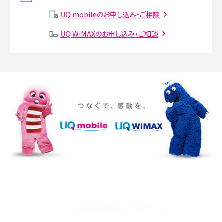
説
UQ mobileのお申し込み・ご相談
SMSとは？料金やできること、注意点や届かない時の対処法を解説
UQ WiMAXのお申し込み・ご相談
Discord（ディスコード）とは？使い方や用語の意味、便利な機能を解説
iPhone 16eとiPhone SE（第3世代）の違いは？サイズやスペックを比較して解説
iPhone 16eとiPhone 14を徹底比較！スペック・機能の違いをわかりやすく紹介
iPhone 16シリーズのモデルを比較！価格・サイズ・カメラ性能の違いを徹底解説
iPhone 16とiPhone 15の違いは？カメラ・スペック・機能を徹底比較
iPhoneの機種変更のやり方は？事前準備・手順やデータ移行方法をわかりやす
く解説
UQ公式SNSアカウント
スマホが高い理由は？購入費用を抑える方法や端末を選ぶ時の注意点を解説！