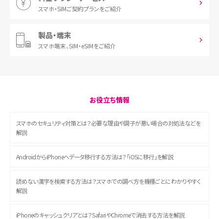
スマホ・SIM
ご契約プランをご紹介
製品・端末
スマホ端末、
SIM・eSIMをご紹介
お役立ち情報
スマホのセキュリティ対策とは？必要な理由や調子が悪い場合の対処法などを
解説
AndroidからiPhoneへデータ移行する方法は？「iOSに移行」を解説
読めない漢字を検索する方法は？スマホでの調べ方を機種ごとにわかりやすく
解説
iPhoneのキャッシュクリアとは？SafariやChromeで消去する方法を解説