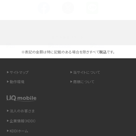
Androidスマホとは？特徴やメリット・デメリット、おススメ機種を紹介
高校生にスマホ制限は必要？所持率やメリット・デメリットを詳しく紹介
選べる通信ブランド
スマホのネット通信速度が遅い原因は？すぐできる対処法や見直すポイントを解
説
※表記の金額は特に記載のある場合を除きすべて
税込
です。
スマホや携帯端末の通信速度制限とは？回避のコツや解除のタイミング・方法
を解説
サイトマップ
当サイトについて
動作環境
商標について
LINEの引き継ぎ方法は？対象データや事前準備・条件・注意点などを解説
LINEの通知がこない時の原因と対処法9選！設定の確認手順も解説
法人のお客さま
非通知設定とは？184で電話をかける方法やiPhone・Androidの設定を解説
企業情報（KDDI）
iCloudの使用容量を減らす9つの方法！使用状況の確認手順も紹介
KDDIホーム