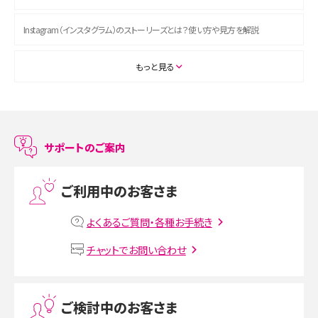
Instagram（インスタグラム）のストーリーズとは？使い方や見方を解説
ASMRとは？初心者向けの代表ジャンルや楽しみ方を解説
もっと見る
スマホのアラーム設定方法を解説！鳴らない原因と対処法、便利機能も紹介
LINEで友だちを削除する方法は？方法ごとの影響や復活・復元する方法も解説
サポートのご案内
プリペイドSIMとは？種類やメリット・デメリット、利用までの流れを解説
ご利用中のお客さま
MNOとは？MVNOやMVNEとの違いやメリット・デメリットを解説
よくあるご質問・各種お手続き
VPN接続とは？仕組みや必要性、メリット・デメリット、接続方法を解説
チャットでお問い合わせ
Threads（スレッズ）とは？主な機能や登録方法、投稿の仕方を解説
ご検討中のお客さま
Instagram（インスタグラム）でスクショするとバレる？バレるケースや撮り方も解