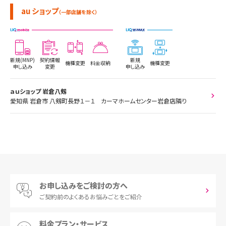
au ショップ
（一部店舗を除く）
新規(MNP)
契約情報
新規
機種変更
料金収納
機種変更
申し込み
変更
申し込み
ａｕショップ 岩倉八剱
愛知県 岩倉市 八剱町長野１－１ カーマホームセンター岩倉店隣り
お申し込みをご検討の方へ
ご契約前の
よくあるお悩みごとをご紹介
料金プラン・サービス