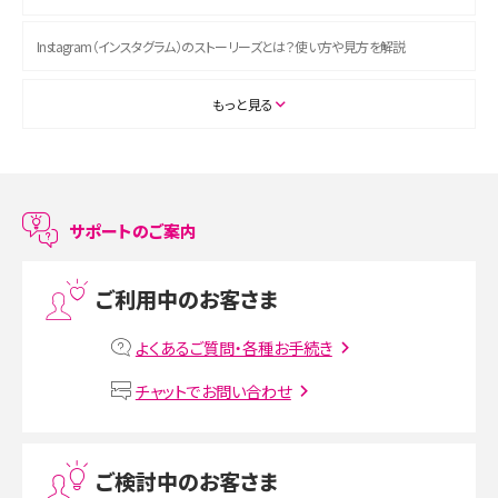
Instagram（インスタグラム）のストーリーズとは？使い方や見方を解説
ASMRとは？初心者向けの代表ジャンルや楽しみ方を解説
もっと見る
スマホのアラーム設定方法を解説！鳴らない原因と対処法、便利機能も紹介
LINEで友だちを削除する方法は？方法ごとの影響や復活・復元する方法も解説
サポートのご案内
プリペイドSIMとは？種類やメリット・デメリット、利用までの流れを解説
ご利用中のお客さま
MNOとは？MVNOやMVNEとの違いやメリット・デメリットを解説
よくあるご質問・各種お手続き
VPN接続とは？仕組みや必要性、メリット・デメリット、接続方法を解説
チャットでお問い合わせ
Threads（スレッズ）とは？主な機能や登録方法、投稿の仕方を解説
ご検討中のお客さま
Instagram（インスタグラム）でスクショするとバレる？バレるケースや撮り方も解