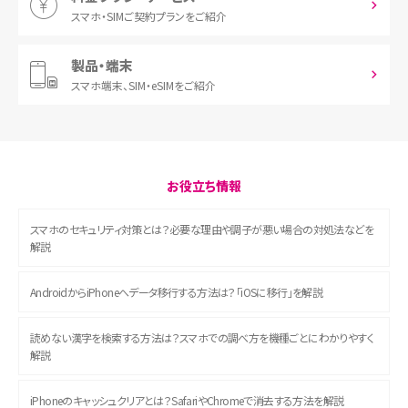
スマホ・SIM
ご契約プランをご紹介
製品・端末
スマホ端末、
SIM・eSIMをご紹介
お役立ち情報
スマホのセキュリティ対策とは？必要な理由や調子が悪い場合の対処法などを
解説
AndroidからiPhoneへデータ移行する方法は？「iOSに移行」を解説
読めない漢字を検索する方法は？スマホでの調べ方を機種ごとにわかりやすく
解説
iPhoneのキャッシュクリアとは？SafariやChromeで消去する方法を解説