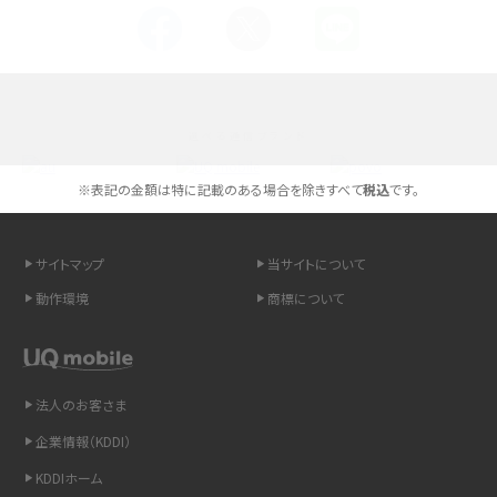
Androidスマホとは？特徴やメリット・デメリット、おススメ機種を紹介
高校生にスマホ制限は必要？所持率やメリット・デメリットを詳しく紹介
選べる通信ブランド
スマホのネット通信速度が遅い原因は？すぐできる対処法や見直すポイントを解
説
※表記の金額は特に記載のある場合を除きすべて
税込
です。
スマホや携帯端末の通信速度制限とは？回避のコツや解除のタイミング・方法
を解説
サイトマップ
当サイトについて
動作環境
商標について
LINEの引き継ぎ方法は？対象データや事前準備・条件・注意点などを解説
LINEの通知がこない時の原因と対処法9選！設定の確認手順も解説
法人のお客さま
非通知設定とは？184で電話をかける方法やiPhone・Androidの設定を解説
企業情報（KDDI）
iCloudの使用容量を減らす9つの方法！使用状況の確認手順も紹介
KDDIホーム