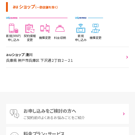
au ショップ
（一部店舗を除く）
新規(MNP)
契約情報
新規
機種変更
料金収納
機種変更
申し込み
変更
申し込み
ａｕショップ 湊川
兵庫県 神戸市兵庫区 下沢通２丁目２－２１
お申し込みをご検討の方へ
ご契約前の
よくあるお悩みごとをご紹介
料金プラン・サービス