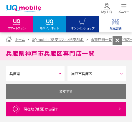
スマートフォン
モバイルネット
オンラインショップ
販売店舗
my UQ WiMAX
UQ mobile
UQ mobile
ホーム
UQ mobile（格安スマホ/格安SIM）
販売店舗一覧
専門店
UQ WiMAX ご契約の方
オンラインショップ
販売店舗
兵庫県神戸市兵庫区
専門店一覧
My UQ mobile
UQ WiMAX
UQ WiMAX
UQ mobile ご契約の方
オンラインショップ
販売店舗
UQ mobile
データチャージサイト
変更する
現在地（地図）
から探す