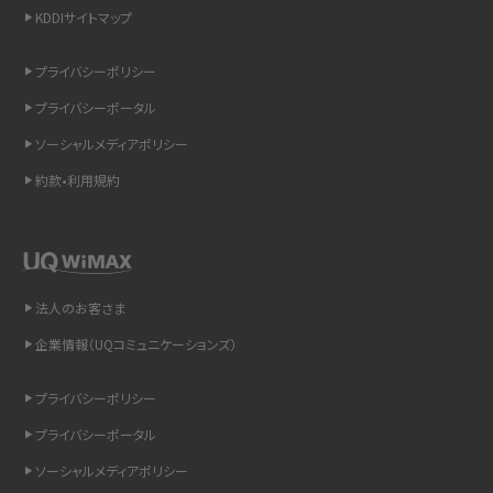
KDDIサイトマップ
スマホのウィジェットとは？iPhone・Androidの設定方法やおススメを紹介
プライバシーポリシー
リプライ機能とは？LINE、X（旧Twitter）、Instagram、TikTokで送る方法を解説
プライバシーポータル
インスタのDMの送り方は？便利機能の使い方や注意点をわかりやすく解説
ソーシャルメディアポリシー
約款•利用規約
Bluetooth®とは？Wi-Fiとの違いやスマホ・PCとの接続方法を解説
LINEで送信取り消しをする方法は？相手に知られるのか、削除との違いも紹介
「iPhoneを探す」の使い方と設定方法を紹介！ブラウザやアプリから探す方法を
法人のお客さま
詳しく解説
企業情報（UQコミュニケーションズ）
Wi-Fiを快適に使うための速度はどれくらい？用途別の目安・回線ごとの平均を
プライバシーポリシー
紹介
プライバシーポータル
LINEの着信音や通知音の設定・変更方法を解説！鳴らない場合の対処法も紹介
ソーシャルメディアポリシー