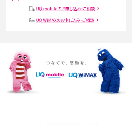
説
UQ mobileのお申し込み・ご相談
SMSとは？料金やできること、注意点や届かない時の対処法を解説
UQ WiMAXのお申し込み・ご相談
Discord（ディスコード）とは？使い方や用語の意味、便利な機能を解説
iPhone 16eとiPhone SE（第3世代）の違いは？サイズやスペックを比較して解説
iPhone 16eとiPhone 14を徹底比較！スペック・機能の違いをわかりやすく紹介
iPhone 16シリーズのモデルを比較！価格・サイズ・カメラ性能の違いを徹底解説
iPhone 16とiPhone 15の違いは？カメラ・スペック・機能を徹底比較
iPhoneの機種変更のやり方は？事前準備・手順やデータ移行方法をわかりやす
く解説
UQ公式SNSアカウント
スマホが高い理由は？購入費用を抑える方法や端末を選ぶ時の注意点を解説！