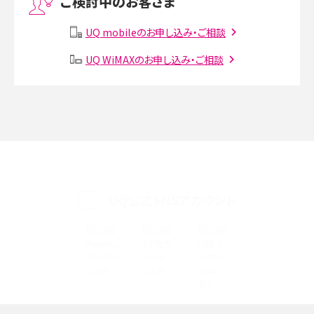
ご検討中のお客さま
Instagram（インスタグラム）でスクショするとバレる？バレるケースや撮り方も解
説
UQ mobileのお申し込み・ご相談
SMSとは？料金やできること、注意点や届かない時の対処法を解説
UQ WiMAXのお申し込み・ご相談
Discord（ディスコード）とは？使い方や用語の意味、便利な機能を解説
iPhone 16eとiPhone SE（第3世代）の違いは？サイズやスペックを比較して解説
iPhone 16eとiPhone 14を徹底比較！スペック・機能の違いをわかりやすく紹介
iPhone 16シリーズのモデルを比較！価格・サイズ・カメラ性能の違いを徹底解説
UQ公式SNSアカウント
iPhone 16とiPhone 15の違いは？カメラ・スペック・機能を徹底比較
iPhoneの機種変更のやり方は？事前準備・手順やデータ移行方法をわかりやす
く解説