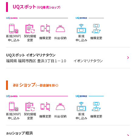
UQスポット
（UQ専売ショップ）
新規(MNP)
契約情報
新規
機種変更
料金収納
機種変更
申し込み
変更
申し込み
UQスポット イオンマリナタウン
福岡県 福岡市西区 豊浜３丁目１－１０ イオンマリナタウン
au ショップ
（一部店舗を除く）
新規(MNP)
契約情報
新規
機種変更
料金収納
機種変更
申し込み
変更
申し込み
ａｕショップ 姪浜