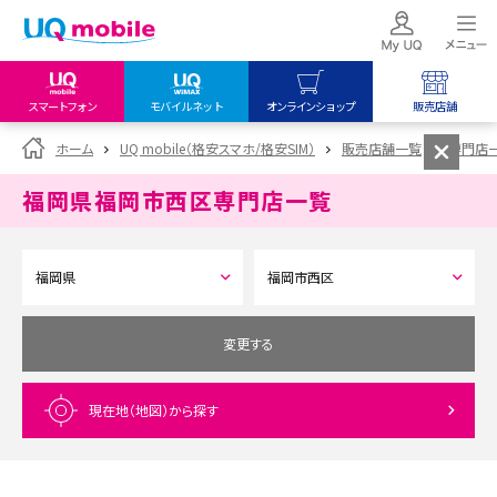
スマートフォン
モバイルネット
オンラインショップ
販売店舗
my UQ WiMAX
UQ mobile
UQ mobile
ホーム
UQ mobile（格安スマホ/格安SIM）
販売店舗一覧
専門店
UQ WiMAX ご契約の方
オンラインショップ
販売店舗
福岡県福岡市西区
専門店一覧
My UQ mobile
UQ WiMAX
UQ WiMAX
UQ mobile ご契約の方
オンラインショップ
販売店舗
UQ mobile
データチャージサイト
変更する
現在地（地図）
から探す