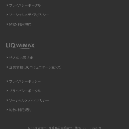
プライバシーポータル
スマホのウィジェットとは？iPhone・Androidの設定方法やおススメを紹介
ソーシャルメディアポリシー
約款•利用規約
リプライ機能とは？LINE、X（旧Twitter）、Instagram、TikTokで送る方法を解説
インスタのDMの送り方は？便利機能の使い方や注意点をわかりやすく解説
Bluetooth®とは？Wi-Fiとの違いやスマホ・PCとの接続方法を解説
法人のお客さま
企業情報（UQコミュニケーションズ）
LINEで送信取り消しをする方法は？相手に知られるのか、削除との違いも紹介
プライバシーポリシー
「iPhoneを探す」の使い方と設定方法を紹介！ブラウザやアプリから探す方法を
詳しく解説
プライバシーポータル
ソーシャルメディアポリシー
Wi-Fiを快適に使うための速度はどれくらい？用途別の目安・回線ごとの平均を
紹介
約款•利用規約
LINEの着信音や通知音の設定・変更方法を解説！鳴らない場合の対処法も紹介
KDDI株式会社 東京都公安委員会 第301001102509号