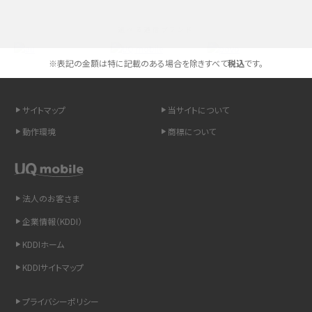
スマホが高い理由は？購入費用を抑える方法や端末を選ぶ時の注意点を解説！
選べる通信ブランド
Androidスマホとは？特徴やメリット・デメリット、おススメ機種を紹介
※表記の金額は特に記載のある場合を除きすべて
税込
です。
高校生にスマホ制限は必要？所持率やメリット・デメリットを詳しく紹介
スマホのネット通信速度が遅い原因は？すぐできる対処法や見直すポイントを解
サイトマップ
当サイトについて
説
動作環境
商標について
スマホや携帯端末の通信速度制限とは？回避のコツや解除のタイミング・方法
を解説
法人のお客さま
LINEの引き継ぎ方法は？対象データや事前準備・条件・注意点などを解説
企業情報（KDDI）
LINEの通知がこない時の原因と対処法9選！設定の確認手順も解説
KDDIホーム
KDDIサイトマップ
非通知設定とは？184で電話をかける方法やiPhone・Androidの設定を解説
プライバシーポリシー
iCloudの使用容量を減らす9つの方法！使用状況の確認手順も紹介