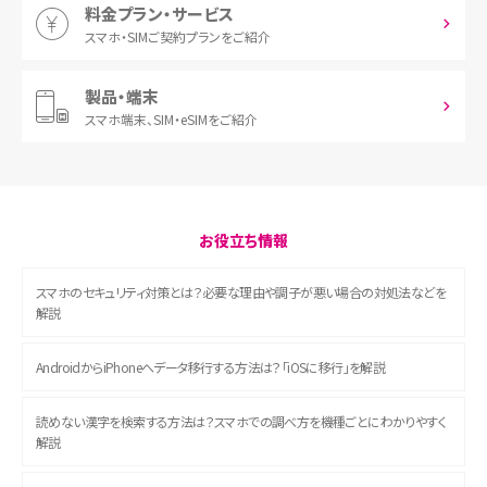
料金プラン・サービス
スマホ・SIM
ご契約プランをご紹介
製品・端末
スマホ端末、
SIM・eSIMをご紹介
お役立ち情報
スマホのセキュリティ対策とは？必要な理由や調子が悪い場合の対処法などを
解説
AndroidからiPhoneへデータ移行する方法は？「iOSに移行」を解説
読めない漢字を検索する方法は？スマホでの調べ方を機種ごとにわかりやすく
解説