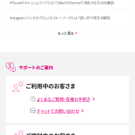
iPhoneのキャッシュクリアとは？SafariやChromeで消去する方法を解説
Instagram（インスタグラム）のストーリーズとは？使い方や見方を解説
ASMRとは？初心者向けの代表ジャンルや楽しみ方を解説
もっと見る
スマホのアラーム設定方法を解説！鳴らない原因と対処法、便利機能も紹介
LINEで友だちを削除する方法は？方法ごとの影響や復活・復元する方法も解説
サポートのご案内
プリペイドSIMとは？種類やメリット・デメリット、利用までの流れを解説
ご利用中のお客さま
MNOとは？MVNOやMVNEとの違いやメリット・デメリットを解説
よくあるご質問・各種お手続き
VPN接続とは？仕組みや必要性、メリット・デメリット、接続方法を解説
チャットでお問い合わせ
Threads（スレッズ）とは？主な機能や登録方法、投稿の仕方を解説