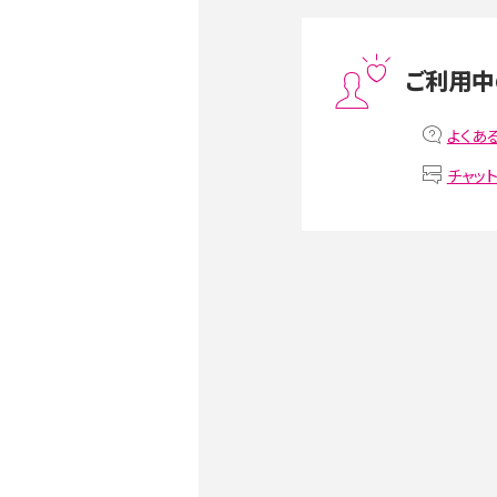
スマホや携帯端末の通信速
ツや解除のタイミング・方法
ご利用中
非通知設定とは？184で電
iPhone・Androidの設定を
よくあ
チャッ
リプライ機能とは？LINE、X（旧T
Instagram、TikTokで
LINEで送信取り消しをす
るのか、削除との違いも紹介
LINEの着信音や通知音の
鳴らない場合の対処法も紹
iCloudとは？バックアッ