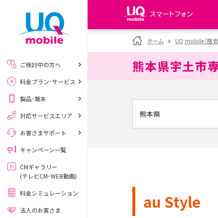
スマートフォン
my UQ WiMAX
ホーム
UQ mobile（格
UQ WiMAX ご契約の方
熊本県宇土市
ご検討中の方へ
My UQ mobile
料金プラン･サービス
UQ mobile ご契約の方
製品･端末
UQ mobile
データチャージサイト
対応サービスエリア
お客さまサポート
キャンペーン一覧
CMギャラリー
(テレビCM･WEB動画)
料金シミュレーション
au Style
法人のお客さま