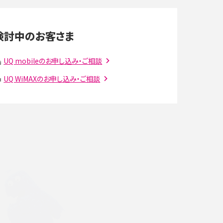
LINEの通知がこない時の原因と対処法9選！設定
の確認手順も解説
検討中のお客さま
スマホのウィジェットとは？iPhone・Androidの設
定方法やおススメを紹介
UQ mobileのお申し込み・ご相談
UQ WiMAXのお申し込み・ご相談
注
Bluetooth®とは？Wi-Fiとの違いやスマホ・PCとの
接続方法を解説
ラ
Wi-Fiを快適に使うための速度はどれくらい？用途
別の目安・回線ごとの平均を紹介
確
LINEでブロックされているか確認する方法は？手
順や注意点を解説
メンションとは？LINE・X・Instagram・Facebook・