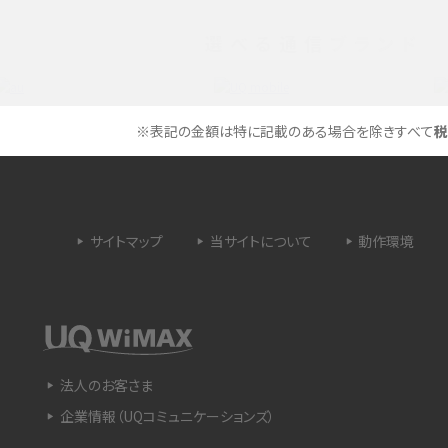
選べる通信ブランド
タイムラプスとは？撮影するメリットやおススメの
は？特徴や作り方を解説
シーン、コツなどをわかりやすく解説
ラゴン）とは？性能の確認
画面ミラーリングとは？接続の種類や方法、つな
※表記の金額は特に記載のある場合を除きすべて
税
らない場合の原因を解説
設定方法や練習のポイ
サブスクとは？言葉の意味やメリット、デメリットの
ほか、サービスの例を解説
サイトマップ
当サイトについて
動作環境
？キャリア版との違いや購
iPhoneが充電できない時はどうすればよい？6つ
の原因と対処法
や種類、メリットなど
Google Pixel 6aってどんなスマホ？特徴やほか
法人のお客さま
スマホとの比較などをわかりやすく解説
企業情報（UQコミュニケーションズ）