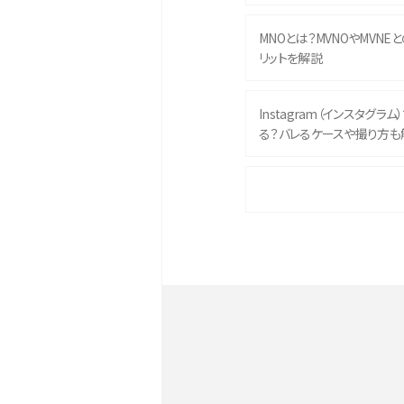
MNOとは？MVNOやMVNE
リットを解説
Instagram（インスタグラ
る？バレるケースや撮り方も
iPhone 16eとiPhone 
イズやスペックを比較して解
iPhone 16とiPhone 1
ク・機能を徹底比較
Androidスマホとは？特徴や
ススメ機種を紹介