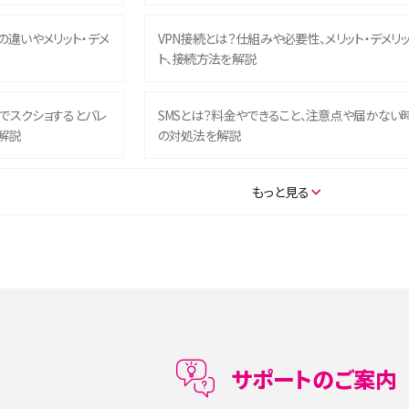
との違いやメリット・デメ
VPN接続とは？仕組みや必要性、メリット・デメリ
ト、接続方法を解説
ム）でスクショするとバレ
SMSとは？料金やできること、注意点や届かない
解説
の対処法を解説
SE（第3世代）の違いは？サ
iPhone 16eとiPhone 14を徹底比較！スペック・
もっと見る
説
能の違いをわかりやすく紹介
5の違いは？カメラ・スペッ
iPhoneの機種変更のやり方は？事前準備・手順
データ移行方法をわかりやすく解説
メリット・デメリット、お
高校生にスマホ制限は必要？所持率やメリット・
メリットを詳しく紹介
サポートのご案内