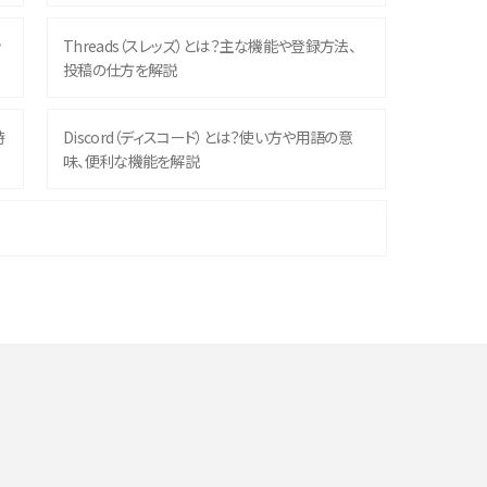
ッ
Threads（スレッズ）とは？主な機能や登録方法、
投稿の仕方を解説
時
Discord（ディスコード）とは？使い方や用語の意
味、便利な機能を解説
機
iPhone 16シリーズのモデルを比較！価格・サイズ・
カメラ性能の違いを徹底解説
や
スマホが高い理由は？購入費用を抑える方法や端
末を選ぶ時の注意点を解説！
デ
スマホのネット通信速度が遅い原因は？すぐできる
対処法や見直すポイントを解説