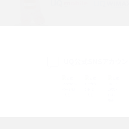
特典は？料金プランやメリッ
スマホの位置情報機能とは？有効にした場合の
説
リットや注意点などを解説
方法・解除に向けた工
インスタグラムとは？登録や投稿の方法、基本機
をわかりやすく解説
UQ公式SNSアカウン
メリットやAndroid
パケット通信料とは？どのようなサービスがある
3Gサービスの終了についても解説
できない理由は？対処法
バックグラウンド通信とは？オンにするメリットや
く解説
メリット、オフにする方法を解説
 proを比較！サイズやカメ
iPhoneのバッテリー交換の目安は？交換する方
や費用なども解説