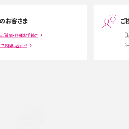
度制限とは？回避のコ
LINEの引き継ぎ方法は？対象データや事前準備・
を解説
条件・注意点などを解説
のお客さま
ご
話をかける方法や
iCloudの使用容量を減らす9つの方法！使用状況
解説
の確認手順も紹介
るご質問・各種お手続き
トでお問い合わせ
witter）、
インスタのDMの送り方は？便利機能の使い方や
送る方法を解説
意点をわかりやすく解説
る方法は？相手に知られ
「iPhoneを探す」の使い方と設定方法を紹介！ブ
ウザやアプリから探す方法を詳しく解説
設定・変更方法を解説！
着信拒否とは？設定方法やブロックした番号の
介
認方法を解説
プ設定方法や空き容量が
ASMRとは？意味や動画の種類、楽しみ方を紹介