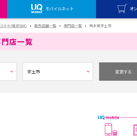
モバイルネット
オ
UQ mo
安スマホ/格安SIM）
販売店舗一覧
専門店一覧
熊本県宇土市
オンライ
専門店一覧
UQ Wi
オンライ
変更する