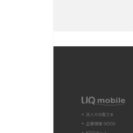
YouTubeショート動画と
Snapdragon（スナップド
方法やおススメ機種を紹介
フリック入力とは？使い方・
ントをわかりやすく解説
SIMフリーのiPhoneとは
入できる場所を解説
電子マネーとは？支払い方法
法人のお客さま
をわかりやすく解説
企業情報（KDDI）
KDDIホーム