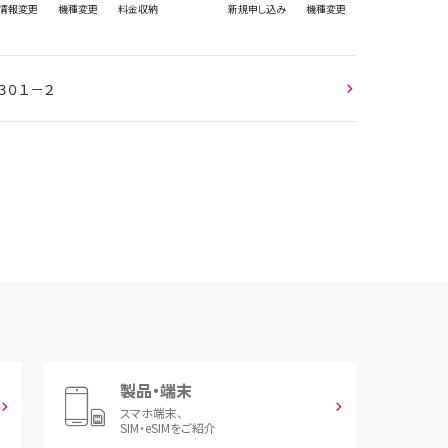
情報
変更
機種変更
料金収納
新規
申し込み
機種変更
３０１－２
製品・端末
スマホ端末、
SIM・eSIMをご紹介