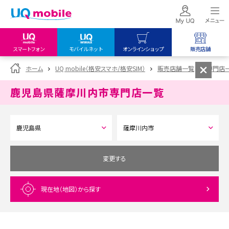
スマートフォン
モバイルネット
オンラインショップ
販売店舗
my UQ WiMAX
UQ mobile
UQ mobile
ホーム
UQ mobile（格安スマホ/格安SIM）
販売店舗一覧
専門店
UQ WiMAX ご契約の方
オンラインショップ
販売店舗
鹿児島県薩摩川内市
専門店一覧
My UQ mobile
UQ WiMAX
UQ WiMAX
UQ mobile ご契約の方
オンラインショップ
販売店舗
UQ mobile
データチャージサイト
変更する
現在地（地図）
から探す