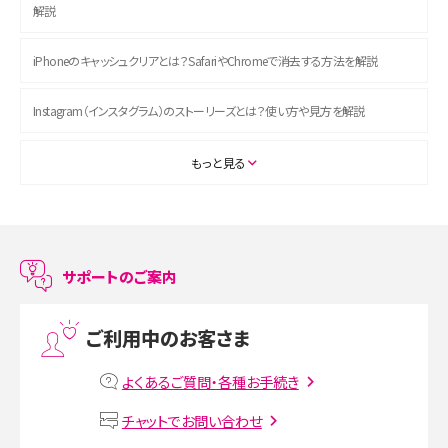
解説
iPhoneのキャッシュクリアとは？SafariやChromeで消去する方法を解説
Instagram（インスタグラム）のストーリーズとは？使い方や見方を解説
ASMRとは？初心者向けの代表ジャンルや楽しみ方を解説
もっと見る
スマホのアラーム設定方法を解説！鳴らない原因と対処法、便利機能も紹介
LINEで友だちを削除する方法は？方法ごとの影響や復活・復元する方法も解説
サポートのご案内
プリペイドSIMとは？種類やメリット・デメリット、利用までの流れを解説
ご利用中のお客さま
MNOとは？MVNOやMVNEとの違いやメリット・デメリットを解説
よくあるご質問・各種お手続き
VPN接続とは？仕組みや必要性、メリット・デメリット、接続方法を解説
チャットでお問い合わせ