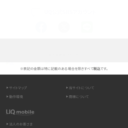
く解説
UQ公式SNSアカウント
スマホが高い理由は？購入費用を抑える方法や端末を選ぶ時の注意点を解説！
Androidスマホとは？特徴やメリット・デメリット、おススメ機種を紹介
高校生にスマホ制限は必要？所持率やメリット・デメリットを詳しく紹介
選べる通信ブランド
スマホのネット通信速度が遅い原因は？すぐできる対処法や見直すポイントを解
説
※表記の金額は特に記載のある場合を除きすべて
税込
です。
スマホや携帯端末の通信速度制限とは？回避のコツや解除のタイミング・方法
を解説
サイトマップ
当サイトについて
動作環境
商標について
LINEの引き継ぎ方法は？対象データや事前準備・条件・注意点などを解説
LINEの通知がこない時の原因と対処法9選！設定の確認手順も解説
法人のお客さま
非通知設定とは？184で電話をかける方法やiPhone・Androidの設定を解説