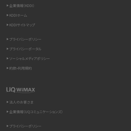
企業情報（KDDI）
iCloudの使用容量を減らす9つの方法！使用状況の確認手順も紹介
KDDIホーム
KDDIサイトマップ
スマホのウィジェットとは？iPhone・Androidの設定方法やおススメを紹介
プライバシーポリシー
リプライ機能とは？LINE、X（旧Twitter）、Instagram、TikTokで送る方法を解説
プライバシーポータル
インスタのDMの送り方は？便利機能の使い方や注意点をわかりやすく解説
ソーシャルメディアポリシー
約款•利用規約
Bluetooth®とは？Wi-Fiとの違いやスマホ・PCとの接続方法を解説
LINEで送信取り消しをする方法は？相手に知られるのか、削除との違いも紹介
「iPhoneを探す」の使い方と設定方法を紹介！ブラウザやアプリから探す方法を
法人のお客さま
詳しく解説
企業情報（UQコミュニケーションズ）
Wi-Fiを快適に使うための速度はどれくらい？用途別の目安・回線ごとの平均を
プライバシーポリシー
紹介