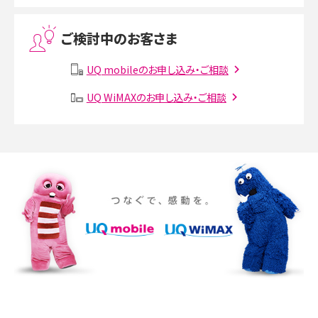
Threads（スレッズ）とは？主な機能や登録方法、投稿の仕方を解説
ご検討中のお客さま
Instagram（インスタグラム）でスクショするとバレる？バレるケースや撮り方も解
説
UQ mobileのお申し込み・ご相談
SMSとは？料金やできること、注意点や届かない時の対処法を解説
UQ WiMAXのお申し込み・ご相談
Discord（ディスコード）とは？使い方や用語の意味、便利な機能を解説
iPhone 16eとiPhone SE（第3世代）の違いは？サイズやスペックを比較して解説
iPhone 16eとiPhone 14を徹底比較！スペック・機能の違いをわかりやすく紹介
iPhone 16シリーズのモデルを比較！価格・サイズ・カメラ性能の違いを徹底解説
iPhone 16とiPhone 15の違いは？カメラ・スペック・機能を徹底比較
iPhoneの機種変更のやり方は？事前準備・手順やデータ移行方法をわかりやす