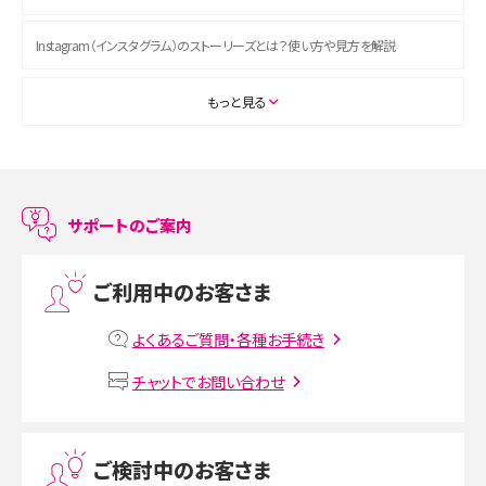
Instagram（インスタグラム）のストーリーズとは？使い方や見方を解説
ASMRとは？初心者向けの代表ジャンルや楽しみ方を解説
もっと見る
スマホのアラーム設定方法を解説！鳴らない原因と対処法、便利機能も紹介
LINEで友だちを削除する方法は？方法ごとの影響や復活・復元する方法も解説
サポートのご案内
プリペイドSIMとは？種類やメリット・デメリット、利用までの流れを解説
ご利用中のお客さま
MNOとは？MVNOやMVNEとの違いやメリット・デメリットを解説
よくあるご質問・各種お手続き
VPN接続とは？仕組みや必要性、メリット・デメリット、接続方法を解説
チャットでお問い合わせ
Threads（スレッズ）とは？主な機能や登録方法、投稿の仕方を解説
ご検討中のお客さま
Instagram（インスタグラム）でスクショするとバレる？バレるケースや撮り方も解