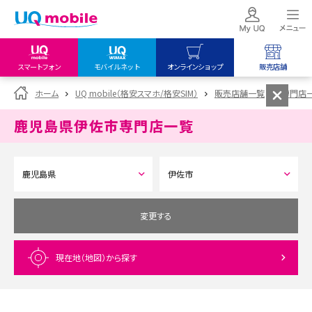
スマートフォン
モバイルネット
オンラインショップ
販売店舗
my UQ WiMAX
UQ mobile
UQ mobile
ホーム
UQ mobile（格安スマホ/格安SIM）
販売店舗一覧
専門店
UQ WiMAX ご契約の方
オンラインショップ
販売店舗
鹿児島県伊佐市
専門店一覧
My UQ mobile
UQ WiMAX
UQ WiMAX
UQ mobile ご契約の方
オンラインショップ
販売店舗
UQ mobile
データチャージサイト
変更する
現在地（地図）
から探す