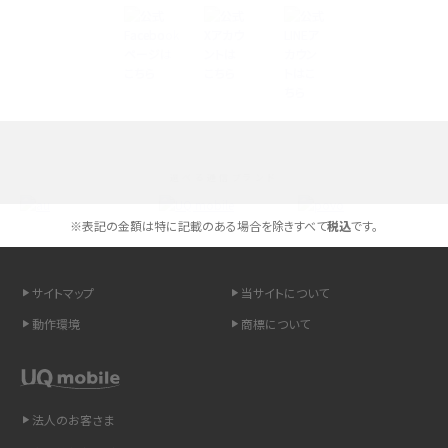
Androidスマホとは？特徴やメリット・デメリット、おススメ機種を紹介
高校生にスマホ制限は必要？所持率やメリット・デメリットを詳しく紹介
スマホのネット通信速度が遅い原因は？すぐできる対処法や見直すポイントを解
説
選べる通信ブランド
スマホや携帯端末の通信速度制限とは？回避のコツや解除のタイミング・方法
を解説
※表記の金額は特に記載のある場合を除きすべて
税込
です。
LINEの引き継ぎ方法は？対象データや事前準備・条件・注意点などを解説
サイトマップ
当サイトについて
LINEの通知がこない時の原因と対処法9選！設定の確認手順も解説
動作環境
商標について
非通知設定とは？184で電話をかける方法やiPhone・Androidの設定を解説
法人のお客さま
iCloudの使用容量を減らす9つの方法！使用状況の確認手順も紹介