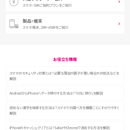
スマホ・SIM
ご契約プランをご紹介
製品・端末
スマホ端末、
SIM・eSIMをご紹介
お役立ち情報
スマホのセキュリティ対策とは？必要な理由や調子が悪い場合の対処法などを
解説
AndroidからiPhoneへデータ移行する方法は？「iOSに移行」を解説
読めない漢字を検索する方法は？スマホでの調べ方を機種ごとにわかりやすく
解説
iPhoneのキャッシュクリアとは？SafariやChromeで消去する方法を解説