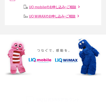
説
UQ mobileのお申し込み・ご相談
SMSとは？料金やできること、注意点や届かない時の対処法を解説
UQ WiMAXのお申し込み・ご相談
Discord（ディスコード）とは？使い方や用語の意味、便利な機能を解説
iPhone 16eとiPhone SE（第3世代）の違いは？サイズやスペックを比較して解説
iPhone 16eとiPhone 14を徹底比較！スペック・機能の違いをわかりやすく紹介
iPhone 16シリーズのモデルを比較！価格・サイズ・カメラ性能の違いを徹底解説
iPhone 16とiPhone 15の違いは？カメラ・スペック・機能を徹底比較
iPhoneの機種変更のやり方は？事前準備・手順やデータ移行方法をわかりやす
く解説
UQ公式SNSアカウント
スマホが高い理由は？購入費用を抑える方法や端末を選ぶ時の注意点を解説！