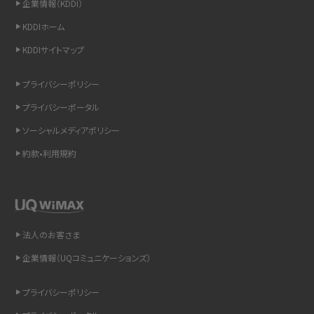
企業情報（KDDI）
スマホのウィジェットとは？iPhone・Androidの設定方法やおススメを紹介
KDDIホーム
KDDIサイトマップ
リプライ機能とは？LINE、X（旧Twitter）、Instagram、TikTokで送る方法を解説
プライバシーポリシー
インスタのDMの送り方は？便利機能の使い方や注意点をわかりやすく解説
プライバシーポータル
Bluetooth®とは？Wi-Fiとの違いやスマホ・PCとの接続方法を解説
ソーシャルメディアポリシー
約款•利用規約
LINEで送信取り消しをする方法は？相手に知られるのか、削除との違いも紹介
「iPhoneを探す」の使い方と設定方法を紹介！ブラウザやアプリから探す方法を
詳しく解説
法人のお客さま
Wi-Fiを快適に使うための速度はどれくらい？用途別の目安・回線ごとの平均を
紹介
企業情報（UQコミュニケーションズ）
LINEの着信音や通知音の設定・変更方法を解説！鳴らない場合の対処法も紹介
プライバシーポリシー