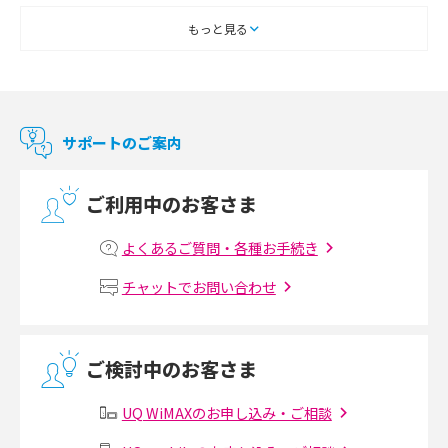
スマートテレビとは？特徴や選び方、使い方をわかりやすく解説
もっと見る
Chromecast（クロームキャスト）とは？接続方法や基本的な使い方を解説
マンションで使えるWi-Fiは？種類ごとの特徴や選び方を紹介
サポートのご案内
光回線の速度の目安は？測定方法や遅い時の対策方法も紹介
ご利用中のお客さま
マンションで光回線の利用を始める手順は？設備状況の確認方法も解説
よくあるご質問・各種お手続き
Wi-Fiルーターの設定方法をわかりやすく解説！事前に準備すべきものも紹
チャットでお問い合わせ
介
無線LANとは？メリット・デメリットや接続方法を解説
ご検討中のお客さま
有線LANとは？無線LANとの違いやメリット・デメリットを解説
UQ WiMAXのお申し込み・ご相談
メッシュWi-Fiとは？仕組みやメリット・デメリット、中継機との違いを解