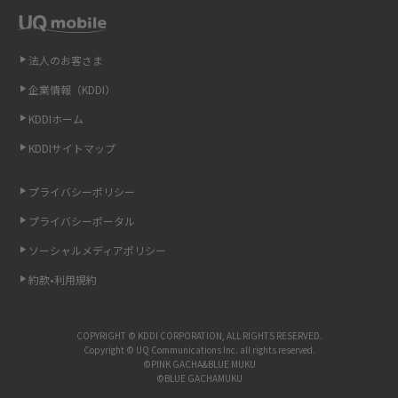
Wi-Fiを自宅に設置する方法は？必要なことやポイントも紹介
法人のお客さま
光ファイバーとは？仕組みやメリット・デメリットを初心者向けにわかり
企業情報（KDDI）
やすく解説
KDDIホーム
ストリーミング再生とは？ダウンロードとの違いやメリット・デメリット
KDDIサイトマップ
を解説
プライバシーポリシー
6Gとはどんな通信技術？Beyond 5Gや実用化の課題などを解説
プライバシーポータル
引っ越し費用の相場は？ひとり暮らしや家族の場合の目安や費用を抑える
ソーシャルメディアポリシー
方法を解説
約款•利用規約
スマホがWi-Fiにつながらない原因は？すぐに試せる対処法も紹介！
COPYRIGHT © KDDI CORPORATION, ALL RIGHTS RESERVED.
Copyright © UQ Communications Inc. all rights reserved.
UQ WiMAXの評判は？特徴やメリット・デメリットを口コミと併せて紹介
©PINK GACHA&BLUE MUKU
©BLUE GACHAMUKU