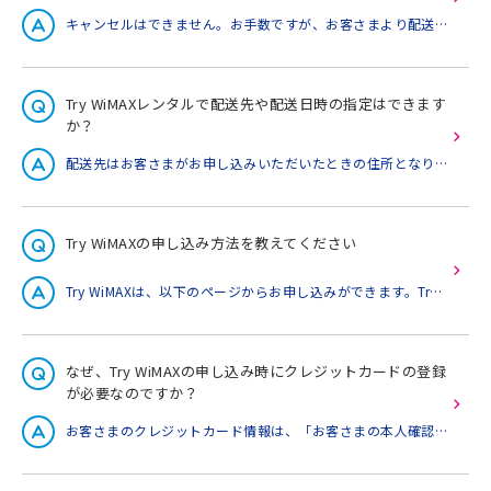
キャンセルはできません。お手数ですが、お客さまより配送業者へご連絡いただき、受取拒否をお伝えいただきますようお願いいたします。配送業者のご連絡は、申し込み完了後に配信されますメールにて、「配送業者」「お問い合わせNo.」を記載しております。? 「お問い合わせNo.」から配送業者の追跡サービスにて配送状況をご確認いただき、受取拒否をお伝えいただきますようお願いたします。※配送状況（お問い合わせNo.）が配送業者の追跡サービスに反映されるまでには、半日程度お時間を要することがございます。 ? 再申し込みができない期間について ホームページからの再申込みにつきましては、受取拒否された貸出機器が弊社に到着しましてから180日経過間となります。
Try WiMAXレンタルで配送先や配送日時の指定はできます
か？
配送先はお客さまがお申し込みいただいたときの住所となります。 配送日の指定はできませんが、配送時間帯は指定できます。
Try WiMAXの申し込み方法を教えてください
Try WiMAXは、以下のページからお申し込みができます。Try WiMAX申し込みページはこちら
なぜ、Try WiMAXの申し込み時にクレジットカードの登録
が必要なのですか？
お客さまのクレジットカード情報は、「お客さまの本人確認」「機器紛失、破損時の請求先」「機器未返却時の請求先」として確認させていただいております。