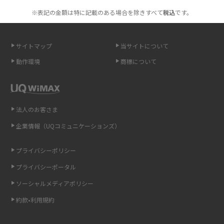
も紹介
※表記の金額は特に記載のある場合を除きすべて
税込
です。
無制限で利用できるポケット型Wi-Fiは？選び方や通信費を抑える方法も紹
介
サイトマップ
当サイトについて
動作環境
商標について
ポケット型Wi-Fi（モバイルWi-Fi）とは？おススメする方の特徴や選び方を
解説
即日受け取りできるポケット型Wi-Fiはある？すぐに使うための方法や注意
法人のお客さま
点も解説
企業情報（UQコミュニケーションズ）
ONU（光回線終端装置）とは？モデム・ルーター・ホームゲートウェイと
の違いを解説
プライバシーポリシー
プライバシーポータル
ギガバイト（GB）とは？1GBの目安やギガが足りない時の対処法を紹介
ソーシャルメディアポリシー
Wi-Fi 6とは？Wi-Fi 5との違いやメリットと注意点、規格の種類も解説
約款•利用規約
テザリングはWi-Fiとどう違う？接続方法や注意点を解説！