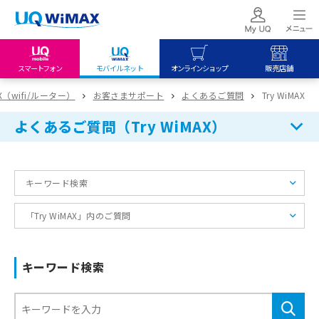
スマートフォン
モバイルネット
オンラインショップ
販売店舗
my UQ WiMAX
UQ mobile
UQ mobile
AX（wifi/ルーター）
お客さまサポート
よくあるご質問
Try WiMAX
UQ WiMAX ご契約の方
オンラインショップ
販売店舗
よくあるご質問（Try WiMAX）
My UQ mobile
UQ WiMAX
UQ WiMAX
UQ mobile ご契約の方
オンラインショップ
販売店舗
キーワード検索
UQ mobile
データチャージサイト
「Try WiMAX」内のご質問
キーワード検索