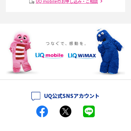
UQ mobileのお申し込み・ご相談
説
ポケット型Wi-Fiの使い方は？基本的な手順やつながらない時の対処法を紹
介
ポケット型Wi-Fiをレンタルするメリットとは？選び方や向いている方の特
徴も紹介
持ち運びできるポケット型Wi-Fiのおススメの選び方は？メリット・デメリ
ットも紹介
ポケット型Wi-Fiはクレカなしでも利用できる？口座振替の方法や注意点も
解説
UQ公式SNSアカウント
ポケット型Wi-Fiとは？通信の仕組みやメリット・デメリットを解説
工事不要！置くだけWi-Fiの特徴は？メリット・デメリットや選び方を解説
ポケット型Wi-Fiを月額なしで利用できるのはなぜ？メリット・デメリット