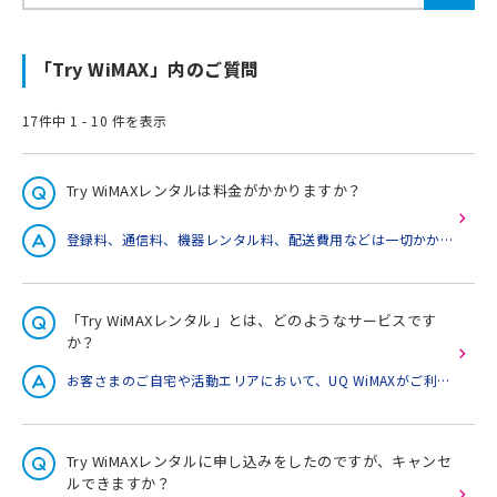
「Try WiMAX」内のご質問
17件中 1 - 10 件を表示
Try WiMAXレンタルは料金がかかりますか？
登録料、通信料、機器レンタル料、配送費用などは一切かかりません。ただし、貸出機器をご返却いただけない場合や、貸出機器を紛失・破損された場合には、機器代金相当額をご負担いただきます。Try WiMAXのページはこちら※Try WiMAXレンタルのお申し込みにはクレジットカードの登録が必要となります。そのため、クレジットカード会社から「ご利用案内通知」が届く場合がありますが、これはショッピング利用枠を確保するためであり、貸出機器をご返却いただければ、料金はかかりません。万が一端末をご返却いただけない場合には、弊社から連絡を差し上げたのち、登録されたクレジットカードから端末代金を引き落とさせていただきます。
「Try WiMAXレンタル」とは、どのようなサービスです
か？
お客さまのご自宅や活動エリアにおいて、UQ WiMAXがご利用いただけるかご確認いただくために、無料で15日間WiMAX搭載機器を貸し出し、ご体感いただけるサービスです。 貸出期間について 貸出期間は貸出機器の発送日と返却日を含む15日間です。なお、返却日はUQに到着する日になります。地域・交通状況等により端末の到着に2～3日要する場合がございます。Try WiMAXのページはこちら
Try WiMAXレンタルに申し込みをしたのですが、キャンセ
ルできますか？