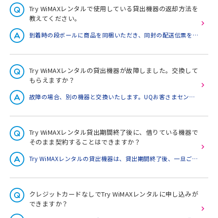
Try WiMAXレンタルで使用している貸出機器の返却方法を
教えてください。
到着時の段ボールに商品を同梱いただき、同封の配送伝票を貼り付けご返却ください。返却方法についての詳細は、以下ページの「ご返却方法」よりご確認ください。Try WiMAXの使い方ガイドはこちら
Try WiMAXレンタルの貸出機器が故障しました。交換して
もらえますか？
故障の場合、別の機器と交換いたします。UQお客さまセンターへご連絡ください。なお、お客様の不注意による破損、故障の場合は、機器代金相当額を請求させていただきます。
Try WiMAXレンタル貸出期間終了後に、借りている機器で
そのまま契約することはできますか？
Try WiMAXレンタルの貸出機器は、貸出期間終了後、一旦ご返却ください。ご利用いただくWiMAX機器は、UQ WiMAXオンラインショップ、お電話、または量販店などでご契約ください。 オンラインショップについてはこちらお電話でのお問い合わせはこちら
クレジットカードなしでTry WiMAXレンタルに申し込みが
できますか？