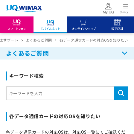
スマートフォン
モバイルネット
オンラインショップ
販売店舗
my UQ WiMAX
UQ mobile
UQ mobile
まサポート
よくあるご質問
各データ通信カードの対応OSを知りたい
UQ WiMAX ご契約の方
オンラインショップ
販売店舗
よくあるご質問
My UQ mobile
UQ WiMAX
UQ WiMAX
UQ mobile ご契約の方
オンラインショップ
販売店舗
キーワード検索
UQ mobile
データチャージサイト
各データ通信カードの対応OSを知りたい
各データ通信カードの対応OSは、対応OS一覧にてご確認くだ