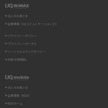
即日受け取りできるポケット型Wi-Fiはある？すぐに使うための方法や注意
法人のお客さま
点も解説
企業情報（UQコミュニケーションズ）
ONU（光回線終端装置）とは？モデム・ルーター・ホームゲートウェイと
の違いを解説
プライバシーポリシー
プライバシーポータル
ギガバイト（GB）とは？1GBの目安やギガが足りない時の対処法を紹介
ソーシャルメディアポリシー
Wi-Fi 6とは？Wi-Fi 5との違いやメリットと注意点、規格の種類も解説
約款•利用規約
テザリングはWi-Fiとどう違う？接続方法や注意点を解説！
Wi-Fiを自宅に設置する方法は？必要なことやポイントも紹介
法人のお客さま
光ファイバーとは？仕組みやメリット・デメリットを初心者向けにわかり
企業情報（KDDI）
やすく解説
KDDIホーム