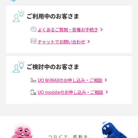
光回線の速度の目安は？測定方法や遅い時の対策方法も紹介
ご利用中のお客さま
マンションで光回線の利用を始める手順は？設備状況の確認方法も解説
よくあるご質問・各種お手続き
Wi-Fiルーターの設定方法をわかりやすく解説！事前に準備すべきものも紹
チャットでお問い合わせ
介
無線LANとは？メリット・デメリットや接続方法を解説
ご検討中のお客さま
有線LANとは？無線LANとの違いやメリット・デメリットを解説
UQ WiMAXのお申し込み・ご相談
メッシュWi-Fiとは？仕組みやメリット・デメリット、中継機との違いを解
UQ mobileのお申し込み・ご相談
説
ポケット型Wi-Fiの使い方は？基本的な手順やつながらない時の対処法を紹
介
ポケット型Wi-Fiをレンタルするメリットとは？選び方や向いている方の特