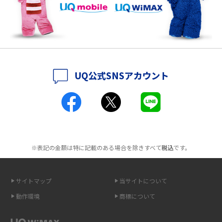
持ち運びできるポケット型Wi-Fiのおススメの選び方は？メリット・デメリ
ットも紹介
ポケット型Wi-Fiはクレカなしでも利用できる？口座振替の方法や注意点も
解説
UQ公式SNSアカウント
ポケット型Wi-Fiとは？通信の仕組みやメリット・デメリットを解説
工事不要！置くだけWi-Fiの特徴は？メリット・デメリットや選び方を解説
ポケット型Wi-Fiを月額なしで利用できるのはなぜ？メリット・デメリット
も紹介
※表記の金額は特に記載のある場合を除きすべて
税込
です。
無制限で利用できるポケット型Wi-Fiは？選び方や通信費を抑える方法も紹
介
サイトマップ
当サイトについて
動作環境
商標について
ポケット型Wi-Fi（モバイルWi-Fi）とは？おススメする方の特徴や選び方を
解説