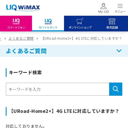
スマートフォン
モバイルネット
オンラインショップ
販売店舗
my UQ WiMAX
UQ mobile
UQ mobile
ト
よくあるご質問
【URoad-Home2+】4G LTEに対応していますか？
UQ WiMAX ご契約の方
オンラインショップ
販売店舗
よくあるご質問
My UQ mobile
UQ WiMAX
UQ WiMAX
UQ mobile ご契約の方
オンラインショップ
販売店舗
キーワード検索
UQ mobile
データチャージサイト
【URoad-Home2+】4G LTEに対応していますか？
対応しておりません。