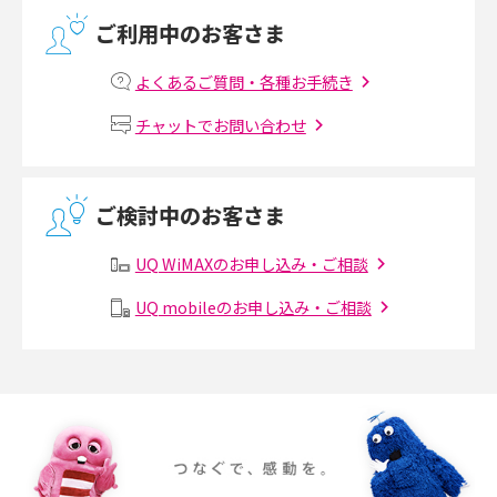
光回線の速度の目安は？測定方法や遅い時の対策方法も紹介
ご利用中のお客さま
マンションで光回線の利用を始める手順は？設備状況の確認方法も解説
よくあるご質問・各種お手続き
Wi-Fiルーターの設定方法をわかりやすく解説！事前に準備すべきものも紹
チャットでお問い合わせ
介
無線LANとは？メリット・デメリットや接続方法を解説
ご検討中のお客さま
有線LANとは？無線LANとの違いやメリット・デメリットを解説
UQ WiMAXのお申し込み・ご相談
メッシュWi-Fiとは？仕組みやメリット・デメリット、中継機との違いを解
UQ mobileのお申し込み・ご相談
説
ポケット型Wi-Fiの使い方は？基本的な手順やつながらない時の対処法を紹
介
ポケット型Wi-Fiをレンタルするメリットとは？選び方や向いている方の特
徴も紹介