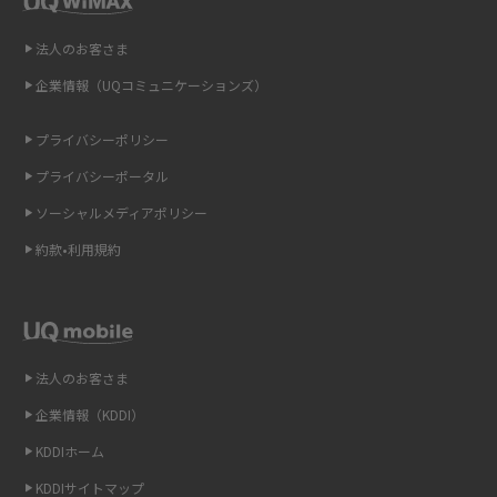
即日受け取りできるポケット型Wi-Fiはある？すぐに使うための方法や注意
法人のお客さま
点も解説
企業情報（UQコミュニケーションズ）
ONU（光回線終端装置）とは？モデム・ルーター・ホームゲートウェイと
の違いを解説
プライバシーポリシー
プライバシーポータル
ギガバイト（GB）とは？1GBの目安やギガが足りない時の対処法を紹介
ソーシャルメディアポリシー
Wi-Fi 6とは？Wi-Fi 5との違いやメリットと注意点、規格の種類も解説
約款•利用規約
テザリングはWi-Fiとどう違う？接続方法や注意点を解説！
Wi-Fiを自宅に設置する方法は？必要なことやポイントも紹介
法人のお客さま
光ファイバーとは？仕組みやメリット・デメリットを初心者向けにわかり
企業情報（KDDI）
やすく解説
KDDIホーム
ストリーミング再生とは？ダウンロードとの違いやメリット・デメリット
KDDIサイトマップ