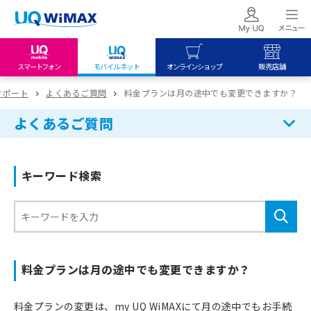
スマートフォン
モバイルネット
オンラインショップ
販売店舗
my UQ WiMAX
UQ mobile
UQ mobile
サポート
よくあるご質問
料金プランは月の途中でも変更できますか？
UQ WiMAX ご契約の方
オンラインショップ
販売店舗
よくあるご質問
My UQ mobile
UQ WiMAX
UQ WiMAX
UQ mobile ご契約の方
オンラインショップ
販売店舗
キーワード検索
UQ mobile
データチャージサイト
料金プランは月の途中でも変更できますか？
料金プランの変更は、my UQ WiMAXにて月の途中でもお手続