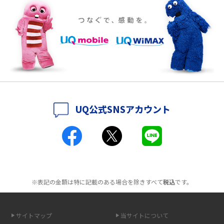
ポケット型Wi-Fiをレンタルするメリットとは？選び方や向いている方の特
徴も紹介
持ち運びできるポケット型Wi-Fiのおススメの選び方は？メリット・デメリ
ットも紹介
ポケット型Wi-Fiはクレカなしでも利用できる？口座振替の方法や注意点も
解説
UQ公式SNSアカウント
ポケット型Wi-Fiとは？通信の仕組みやメリット・デメリットを解説
工事不要！置くだけWi-Fiの特徴は？メリット・デメリットや選び方を解説
ポケット型Wi-Fiを月額なしで利用できるのはなぜ？メリット・デメリット
も紹介
※表記の金額は特に記載のある場合を除きすべて
税込
です。
無制限で利用できるポケット型Wi-Fiは？選び方や通信費を抑える方法も紹
介
サイトマップ
当サイトについて