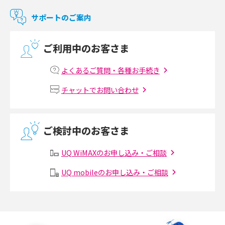
マンションで使えるWi-Fiは？種類ごとの特徴や選び方を紹介
サポートのご案内
光回線の速度の目安は？測定方法や遅い時の対策方法も紹介
ご利用中のお客さま
マンションで光回線の利用を始める手順は？設備状況の確認方法も解説
よくあるご質問・各種お手続き
Wi-Fiルーターの設定方法をわかりやすく解説！事前に準備すべきものも紹
チャットでお問い合わせ
介
無線LANとは？メリット・デメリットや接続方法を解説
ご検討中のお客さま
有線LANとは？無線LANとの違いやメリット・デメリットを解説
UQ WiMAXのお申し込み・ご相談
メッシュWi-Fiとは？仕組みやメリット・デメリット、中継機との違いを解
UQ mobileのお申し込み・ご相談
説
ポケット型Wi-Fiの使い方は？基本的な手順やつながらない時の対処法を紹
介