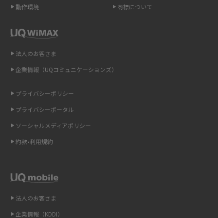
動作環境
商標について
ポケット型Wi-Fi（モバイルWi-Fi）とは？おススメする方の特徴や選び方を
解説
即日受け取りできるポケット型Wi-Fiはある？すぐに使うための方法や注意
法人のお客さま
点も解説
企業情報（UQコミュニケーションズ）
ONU（光回線終端装置）とは？モデム・ルーター・ホームゲートウェイと
の違いを解説
プライバシーポリシー
プライバシーポータル
ギガバイト（GB）とは？1GBの目安やギガが足りない時の対処法を紹介
ソーシャルメディアポリシー
Wi-Fi 6とは？Wi-Fi 5との違いやメリットと注意点、規格の種類も解説
約款•利用規約
テザリングはWi-Fiとどう違う？接続方法や注意点を解説！
Wi-Fiを自宅に設置する方法は？必要なことやポイントも紹介
法人のお客さま
光ファイバーとは？仕組みやメリット・デメリットを初心者向けにわかり
企業情報（KDDI）