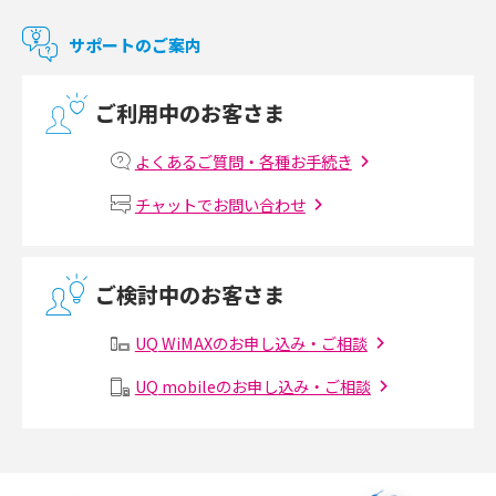
マンションで使えるWi-Fiは？種類ごとの特徴や選び方を紹介
サポートのご案内
光回線の速度の目安は？測定方法や遅い時の対策方法も紹介
ご利用中のお客さま
マンションで光回線の利用を始める手順は？設備状況の確認方法も解説
よくあるご質問・各種お手続き
Wi-Fiルーターの設定方法をわかりやすく解説！事前に準備すべきものも紹
チャットでお問い合わせ
介
無線LANとは？メリット・デメリットや接続方法を解説
ご検討中のお客さま
有線LANとは？無線LANとの違いやメリット・デメリットを解説
UQ WiMAXのお申し込み・ご相談
メッシュWi-Fiとは？仕組みやメリット・デメリット、中継機との違いを解
UQ mobileのお申し込み・ご相談
説
ポケット型Wi-Fiの使い方は？基本的な手順やつながらない時の対処法を紹
介