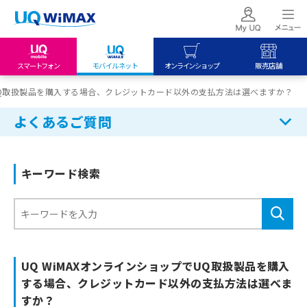
スマートフォン
モバイルネット
オンラインショップ
販売店舗
my UQ WiMAX
UQ mobile
UQ mobile
でUQ取扱製品を購入する場合、クレジットカード以外の支払方法は選べますか？
UQ WiMAX ご契約の方
オンラインショップ
販売店舗
よくあるご質問
My UQ mobile
UQ WiMAX
UQ WiMAX
UQ mobile ご契約の方
オンラインショップ
販売店舗
キーワード検索
UQ mobile
データチャージサイト
UQ WiMAXオンラインショップでUQ取扱製品を購入
する場合、クレジットカード以外の支払方法は選べま
すか？