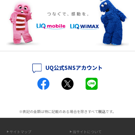
ポケット型Wi-Fiをレンタルするメリットとは？選び方や向いている方の特
徴も紹介
持ち運びできるポケット型Wi-Fiのおススメの選び方は？メリット・デメリ
ットも紹介
ポケット型Wi-Fiはクレカなしでも利用できる？口座振替の方法や注意点も
解説
UQ公式SNSアカウント
ポケット型Wi-Fiとは？通信の仕組みやメリット・デメリットを解説
工事不要！置くだけWi-Fiの特徴は？メリット・デメリットや選び方を解説
ポケット型Wi-Fiを月額なしで利用できるのはなぜ？メリット・デメリット
も紹介
※表記の金額は特に記載のある場合を除きすべて
税込
です。
無制限で利用できるポケット型Wi-Fiは？選び方や通信費を抑える方法も紹
介
サイトマップ
当サイトについて