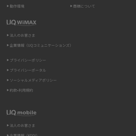
動作環境
商標について
ポケット型Wi-Fi（モバイルWi-Fi）とは？おススメする方の特徴や選び方を
解説
即日受け取りできるポケット型Wi-Fiはある？すぐに使うための方法や注意
法人のお客さま
点も解説
企業情報（UQコミュニケーションズ）
ONU（光回線終端装置）とは？モデム・ルーター・ホームゲートウェイと
の違いを解説
プライバシーポリシー
プライバシーポータル
ギガバイト（GB）とは？1GBの目安やギガが足りない時の対処法を紹介
ソーシャルメディアポリシー
Wi-Fi 6とは？Wi-Fi 5との違いやメリットと注意点、規格の種類も解説
約款•利用規約
テザリングはWi-Fiとどう違う？接続方法や注意点を解説！
Wi-Fiを自宅に設置する方法は？必要なことやポイントも紹介
法人のお客さま
光ファイバーとは？仕組みやメリット・デメリットを初心者向けにわかり
企業情報（KDDI）