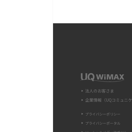
Wi-Fiが頻繁に途切れる
対処法を解説
Wi-Fi中継器の設定方法
時の原因や対処法も解説
Wi-Fiのアクセスポイン
違いや接続手順、注意点も
Wi-FiのWPS機能とは？A
法、接続できない時の対処
法人のお客さま
企業情報（UQコミュニ
Wi-Fiのパスワードを確
認ができない場合の対処法
プライバシーポリシー
プライバシーポータル
LANケーブルのカテゴリ