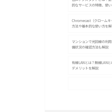
的なサービスの特徴、使い
Chromecast（クロー
方法や基本的な使い方を解
マンションで光回線の利用
備状況の確認方法も解説
有線LANとは？無線LAN
デメリットを解説
ポケット型Wi-Fiをレン
は？選び方や向いている方
ポケット型Wi-Fiとは？
ト・デメリットを解説