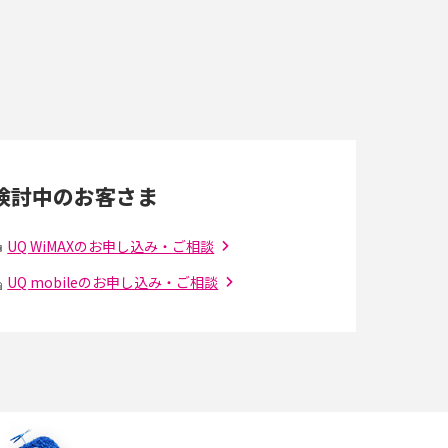
即日受け取りできるポケット型Wi-Fiはある？
すぐに使うための方法や注意点も解説
Wi-Fi 6とは？Wi-Fi 5との違いやメリットと注意
点、規格の種類も解説
検討中のお客さま
光ファイバーとは？仕組みやメリット・デメリ
ットを初心者向けにわかりやすく解説
UQ WiMAXのお申し込み・ご相談
UQ mobileのお申し込み・ご相談
の
引っ越し費用の相場は？ひとり暮らしや家族の
場合の目安や費用を抑える方法を解説
アップロードが遅い原因とは？起こり得る問題
と解決方法を解説