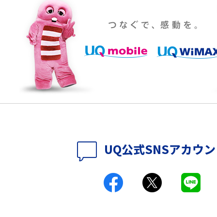
YouTubeの音が出ない原因とは？スマホ
通信速度は？快適に
（iPhone・Android）とパソコンの対処法を
説
パソコンやスマホで確
テレワークに必要なもの4選！充実させるため
のアイテムや継続のポイントも解説
時に考えられる原因9つ
LINEで動画が送れない7つの原因と対処法を紹
介！長さ・容量についても解説
時に考えられる10の原
UQ WiMAXがつながらないのはなぜ？12個の原
UQ公式SNSアカウ
因と対処法、改善されない時の手段を解説
付きアクセス）とは？
Wi-Fiの速度を上げる方法13選！遅い原因と対
処法を紹介