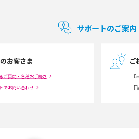
型Wi-Fiは？選び
ポケット型Wi-Fi（モバイルWi-Fi）とは？おス
紹介
スメする方の特徴や選び方を解説
サポートのご案内
とは？モデム・ルータ
ギガバイト（GB）とは？1GBの目安やギガが
の違いを解説
足りない時の対処法を紹介
中のお客さま
ご
う違う？接続方法や注
Wi-Fiを自宅に設置する方法は？必要なことや
ポイントも紹介
るご質問・各種お手続き
トでお問い合わせ
ダウンロードとの違
6Gとはどんな通信技術？Beyond 5Gや実用化
を解説
課題などを解説
らない原因は？すぐに
UQ WiMAXの評判は？特徴やメリット・デメリ
ットを口コミと併せて紹介