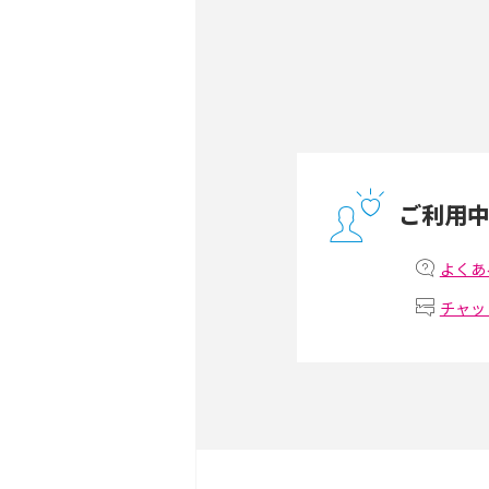
無制限で利用できるポケット
方や通信費を抑える方法も
ONU（光回線終端装置）
ー・ホームゲートウェイと
ご利用
テザリングはWi-Fiとど
意点を解説！
よくあ
チャッ
ストリーミング再生とは？
いやメリット・デメリット
スマホがWi-Fiにつなが
試せる対処法も紹介！