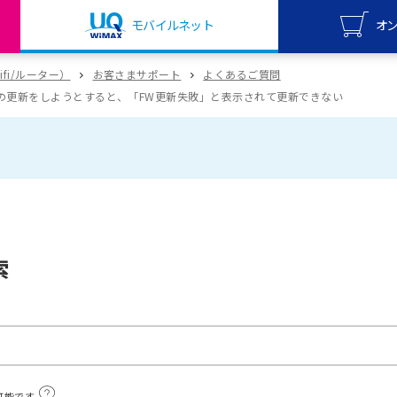
モバイルネット
オ
UQ mo
wifi/ルーター）
お客さまサポート
よくあるご質問
オンライ
アの更新をしようとすると、「FW更新失敗」と表示されて更新できない
UQ Wi
オンライ
索
可能です