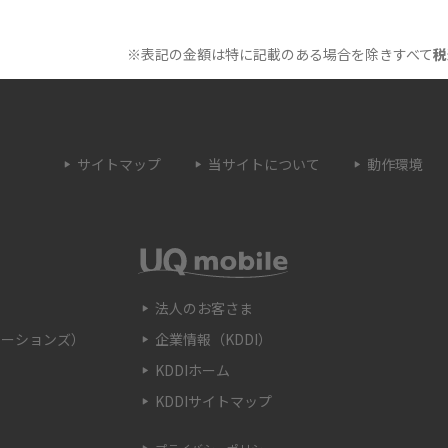
原因は？自宅でできる
Wi-Fiのバンドステアリング機能とは？メリッ
トやデメリット、接続方法を解説
※表記の金額は特に記載のある場合を除きすべて
税
とは？うまくいかない
Wi-Fi接続が簡単にできるWPSボタンとは？接
続手順や利用シーンを紹介
サイトマップ
当サイトについて
動作環境
トとは？ルーターとの
Wi-Fiのブリッジモードとは？特徴やメリッ
解説
ト、使用する時の注意点などを解説
OSSとの違いや接続方
Wi-Fiのaとgの違いとは？それぞれの特徴や主
を解説
に使うシーンを解説
法人のお客さま
ケーションズ）
企業情報（KDDI）
認する方法を解説！確
Wi-Fiの自動接続方法をわかりやすく解説！注
KDDIホーム
も紹介
意点や接続できない際の対処法も紹介
KDDIサイトマップ
とは？種類や見分け
FTTHとは？光回線の配線方式の種類やメリッ