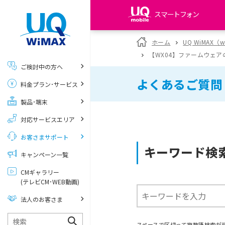
スマートフォン
my UQ WiMAX
ホーム
UQ WiMAX（
UQ WiMAX ご契約の方
【WX04】ファームウェ
ご検討中の方へ
My UQ mobile
よくあるご質問
料金プラン･サービス
UQ mobile ご契約の方
製品･端末
UQ mobile
データチャージサイト
対応サービスエリア
お客さまサポート
キーワード検
キャンペーン一覧
CMギャラリー
(テレビCM･WEB動画)
法人のお客さま
スペースで区切って複数語検索が