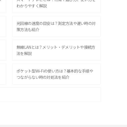
わかりやすく解説
光回線の速度の目安は？測定方法や遅い時の対
策方法も紹介
無線LANとは？メリット・デメリットや接続方
法を解説
ポケット型Wi-Fiの使い方は？基本的な手順や
つながらない時の対処法を紹介
ポケット型Wi-Fiはクレカなしでも利用でき
る？口座振替の方法や注意点も解説
ポケット型Wi-Fiを月額なしで利用できるのは
なぜ？メリット・デメリットも紹介