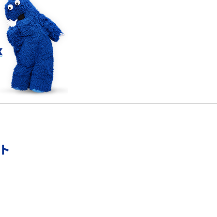
5Gの「ミリ波」ってどんな電波？Sub6との違
解
い・利用の注意点を解説
リモートワークの環境を整える3つのポイン
ト！おススメのアイテムも紹介
YouTubeが重い・遅い・止まるのはなぜ？原因
と9つの対処法を解説
ント
Wi-Fiの認証エラーとは？認証できない主な原
因と7つの対処方を紹介
Wi-Fiルーターを再起動する2つの方法！メリッ
トや注意点なども解説