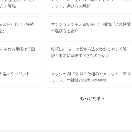
方を解説
リット、選び方を解説
ムキャスト）とは？接続
マンションで使えるWi-Fiは？種類ごとの特徴
説
や選び方を紹介
を始める手順は？設
Wi-Fiルーターの設定方法をわかりやすく解
説！事前に準備すべきものも紹介
との違いやメリット・
メッシュWi-Fiとは？仕組みやメリット・デメ
リット、中継機との違いを解説
タルするメリットと
持ち運びできるポケット型Wi-Fiのおススメの
もっと見る
の特徴も紹介
選び方は？メリット・デメリットも紹介
通信の仕組みやメリッ
工事不要！置くだけWi-Fiの特徴は？メリッ
ト・デメリットや選び方を解説