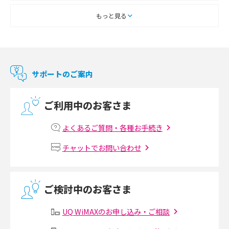
スマートテレビとは？特徴や選び方、使い方をわかりやすく解説
もっと見る
Chromecast（クロームキャスト）とは？接続方法や基本的な使い方を解説
マンションで使えるWi-Fiは？種類ごとの特徴や選び方を紹介
サポートのご案内
光回線の速度の目安は？測定方法や遅い時の対策方法も紹介
ご利用中のお客さま
マンションで光回線の利用を始める手順は？設備状況の確認方法も解説
よくあるご質問・各種お手続き
Wi-Fiルーターの設定方法をわかりやすく解説！事前に準備すべきものも紹
チャットでお問い合わせ
介
無線LANとは？メリット・デメリットや接続方法を解説
ご検討中のお客さま
有線LANとは？無線LANとの違いやメリット・デメリットを解説
UQ WiMAXのお申し込み・ご相談
メッシュWi-Fiとは？仕組みやメリット・デメリット、中継機との違いを解