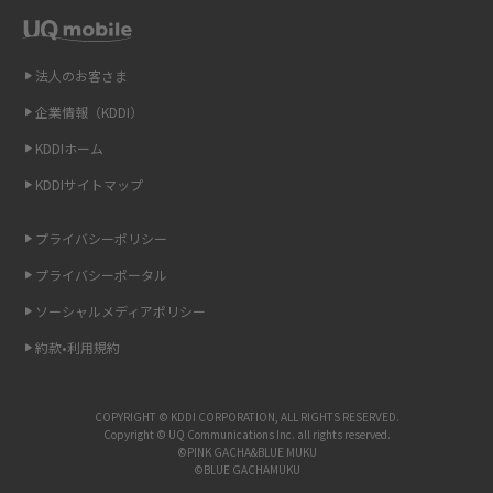
Wi-Fiを自宅に設置する方法は？必要なことやポイントも紹介
法人のお客さま
光ファイバーとは？仕組みやメリット・デメリットを初心者向けにわかり
企業情報（KDDI）
やすく解説
KDDIホーム
ストリーミング再生とは？ダウンロードとの違いやメリット・デメリット
KDDIサイトマップ
を解説
プライバシーポリシー
6Gとはどんな通信技術？Beyond 5Gや実用化の課題などを解説
プライバシーポータル
引っ越し費用の相場は？ひとり暮らしや家族の場合の目安や費用を抑える
ソーシャルメディアポリシー
方法を解説
約款•利用規約
スマホがWi-Fiにつながらない原因は？すぐに試せる対処法も紹介！
COPYRIGHT © KDDI CORPORATION, ALL RIGHTS RESERVED.
Copyright © UQ Communications Inc. all rights reserved.
UQ WiMAXの評判は？特徴やメリット・デメリットを口コミと併せて紹介
©PINK GACHA&BLUE MUKU
©BLUE GACHAMUKU