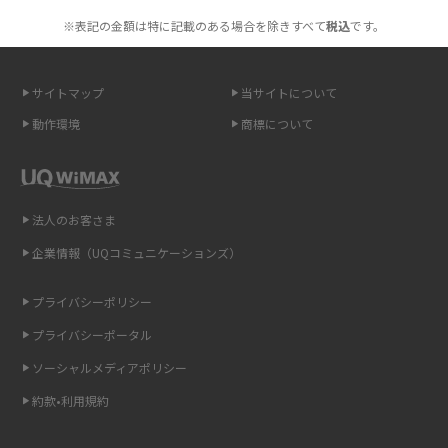
も紹介
※表記の金額は特に記載のある場合を除きすべて
税込
です。
無制限で利用できるポケット型Wi-Fiは？選び方や通信費を抑える方法も紹
介
サイトマップ
当サイトについて
動作環境
商標について
ポケット型Wi-Fi（モバイルWi-Fi）とは？おススメする方の特徴や選び方を
解説
即日受け取りできるポケット型Wi-Fiはある？すぐに使うための方法や注意
法人のお客さま
点も解説
企業情報（UQコミュニケーションズ）
ONU（光回線終端装置）とは？モデム・ルーター・ホームゲートウェイと
の違いを解説
プライバシーポリシー
プライバシーポータル
ギガバイト（GB）とは？1GBの目安やギガが足りない時の対処法を紹介
ソーシャルメディアポリシー
Wi-Fi 6とは？Wi-Fi 5との違いやメリットと注意点、規格の種類も解説
約款•利用規約
テザリングはWi-Fiとどう違う？接続方法や注意点を解説！