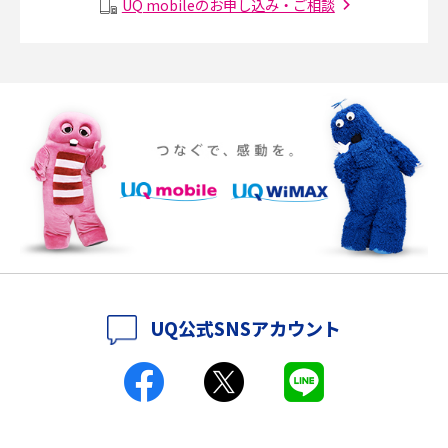
UQ mobileのお申し込み・ご相談
説
ポケット型Wi-Fiの使い方は？基本的な手順やつながらない時の対処法を紹
介
ポケット型Wi-Fiをレンタルするメリットとは？選び方や向いている方の特
徴も紹介
持ち運びできるポケット型Wi-Fiのおススメの選び方は？メリット・デメリ
ットも紹介
ポケット型Wi-Fiはクレカなしでも利用できる？口座振替の方法や注意点も
解説
UQ公式SNSアカウント
ポケット型Wi-Fiとは？通信の仕組みやメリット・デメリットを解説
工事不要！置くだけWi-Fiの特徴は？メリット・デメリットや選び方を解説
ポケット型Wi-Fiを月額なしで利用できるのはなぜ？メリット・デメリット