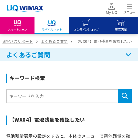
スマートフォン
モバイルネット
オンラインショップ
販売店舗
my UQ WiMAX
UQ mobile
UQ mobile
お客さまサポート
よくあるご質問
【WX04】電池残量を確認したい
UQ WiMAX ご契約の方
オンラインショップ
販売店舗
よくあるご質問
My UQ mobile
UQ WiMAX
UQ WiMAX
UQ mobile ご契約の方
オンラインショップ
販売店舗
キーワード検索
UQ mobile
データチャージサイト
【WX04】電池残量を確認したい
電池残量表示の設定をすると、本体のメニューで電池残量を確