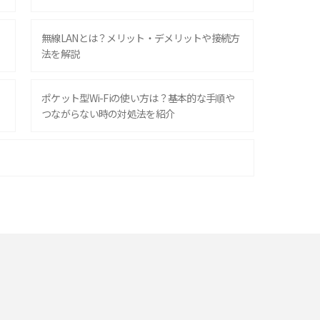
無線LANとは？メリット・デメリットや接続方
法を解説
ポケット型Wi-Fiの使い方は？基本的な手順や
つながらない時の対処法を紹介
ポケット型Wi-Fiはクレカなしでも利用でき
る？口座振替の方法や注意点も解説
ポケット型Wi-Fiを月額なしで利用できるのは
なぜ？メリット・デメリットも紹介
即日受け取りできるポケット型Wi-Fiはある？
すぐに使うための方法や注意点も解説