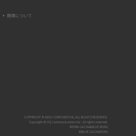
成方法などを解説
商標について
Wi-Fi Directとは通信方式のこと！メリット・
デメリットや使い方を解説
Wi-Fiの通信速度の目安は？遅くなる原因や対
処法を解説
Wi-Fiを乗り換えるタイミングはいつ？注意点
やポイント、キャンペーンも解説
アプリのダウンロードが遅い原因は？対処法8
選とともに紹介
COPYRIGHT © KDDI CORPORATION, ALL RIGHTS RESERVED.
Copyright © UQ Communications Inc. all rights reserved.
因
アパートでインターネット回線を使うには工事
©PINK GACHA&BLUE MUKU
が必要？不要なケースや注意点を解説
©BLUE GACHAMUKU