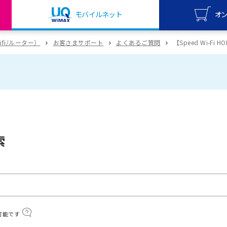
モバイルネット
オ
UQ mo
wifi/ルーター）
お客さまサポート
よくあるご質問
【Speed Wi-F
オンライ
UQ Wi
オンライ
索
可能です