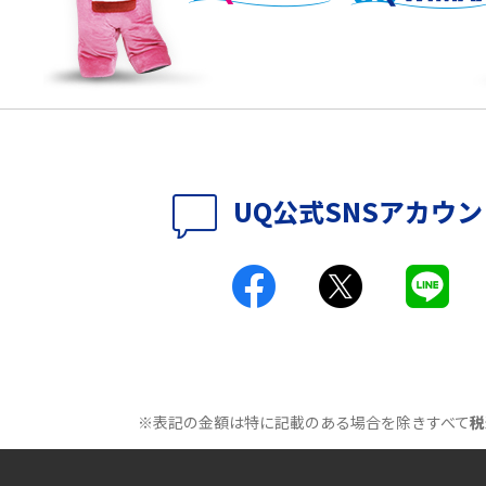
パソコンやスマホで確
テレワークに必要なもの4選！充実させるため
のアイテムや継続のポイントも解説
時に考えられる原因9つ
LINEで動画が送れない7つの原因と対処法を紹
介！長さ・容量についても解説
時に考えられる10の原
UQ WiMAXがつながらないのはなぜ？12個の原
UQ公式SNSアカウ
因と対処法、改善されない時の手段を解説
付きアクセス）とは？
Wi-Fiの速度を上げる方法13選！遅い原因と対
処法を紹介
原因は？自宅でできる
Wi-Fiのバンドステアリング機能とは？メリッ
トやデメリット、接続方法を解説
※表記の金額は特に記載のある場合を除きすべて
税
とは？うまくいかない
Wi-Fi接続が簡単にできるWPSボタンとは？接