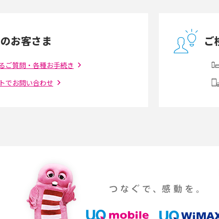
とは？モデム・ルータ
ギガバイト（GB）とは？1GBの目安やギガが
の違いを解説
足りない時の対処法を紹介
中のお客さま
ご
う違う？接続方法や注
Wi-Fiを自宅に設置する方法は？必要なことや
ポイントも紹介
るご質問・各種お手続き
トでお問い合わせ
ダウンロードとの違
6Gとはどんな通信技術？Beyond 5Gや実用化
を解説
課題などを解説
らない原因は？すぐに
UQ WiMAXの評判は？特徴やメリット・デメリ
ットを口コミと併せて紹介
YouTubeの音が出ない原因とは？スマホ
通信速度は？快適に
（iPhone・Android）とパソコンの対処法を
説