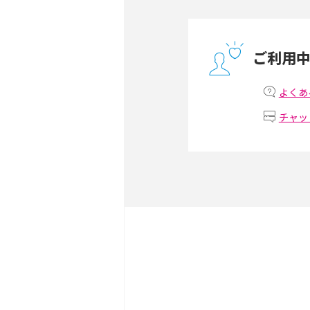
ONU（光回線終端装置）
ー・ホームゲートウェイと
ご利用
テザリングはWi-Fiとど
意点を解説！
よくあ
チャッ
ストリーミング再生とは？
いやメリット・デメリット
スマホがWi-Fiにつなが
試せる対処法も紹介！
ネットフリックスに適した
視聴するための方法も解説