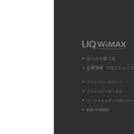
時の原因や対処法も解説
Wi-Fiのアクセスポイン
違いや接続手順、注意点も
Wi-FiのWPS機能とは？A
法、接続できない時の対処
法人のお客さま
企業情報（UQコミュニ
Wi-Fiのパスワードを確
認ができない場合の対処法
プライバシーポリシー
プライバシーポータル
LANケーブルのカテゴリ
ソーシャルメディアポリシー
方・選び方をわかりやすく
約款•利用規約
モデムとルーターの違いと
の基礎知識を解説