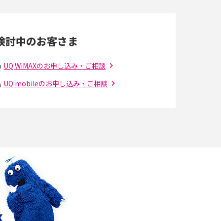
Wi-Fi 6とは？Wi-Fi 5との違いやメリットと注意
点、規格の種類も解説
検討中のお客さま
光ファイバーとは？仕組みやメリット・デメリ
ットを初心者向けにわかりやすく解説
UQ WiMAXのお申し込み・ご相談
UQ mobileのお申し込み・ご相談
の
引っ越し費用の相場は？ひとり暮らしや家族の
場合の目安や費用を抑える方法を解説
アップロードが遅い原因とは？起こり得る問題
と解決方法を解説
5Gの「ミリ波」ってどんな電波？Sub6との違
解
い・利用の注意点を解説