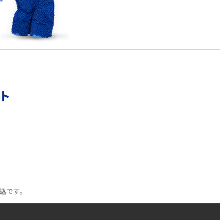
リモートワークの環境を整える3つのポイン
ト！おススメのアイテムも紹介
YouTubeが重い・遅い・止まるのはなぜ？原因
と9つの対処法を解説
ント
Wi-Fiの認証エラーとは？認証できない主な原
因と7つの対処方を紹介
Wi-Fiルーターを再起動する2つの方法！メリッ
トや注意点なども解説
Wi-FiをPPPoE接続する方法は？IPoE接続との
違いや注意点をわかりやすく解説
込
です。
Wi-FiはQRコードで接続できる！メリットや作