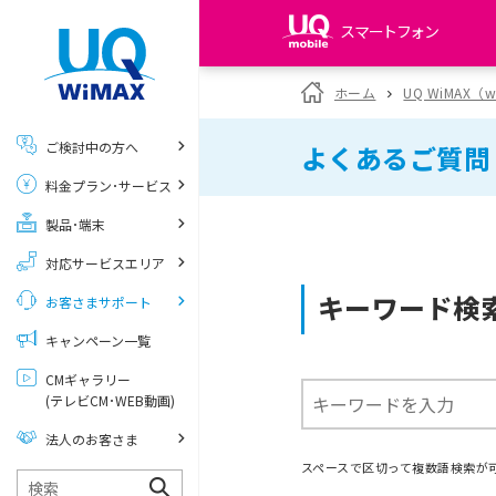
スマートフォン
my UQ WiMAX
ホーム
UQ WiMAX（
UQ WiMAX ご契約の方
ご検討中の方へ
よくあるご質問
My UQ mobile
料金プラン･サービス
UQ mobile ご契約の方
製品･端末
UQ mobile
データチャージサイト
対応サービスエリア
キーワード検
お客さまサポート
キャンペーン一覧
CMギャラリー
(テレビCM･WEB動画)
法人のお客さま
スペースで区切って複数語検索が