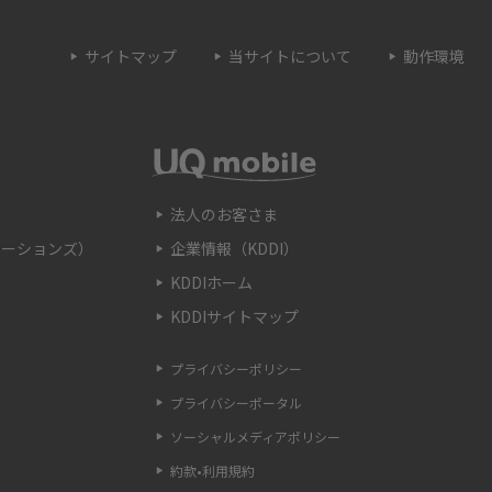
続手順や利用シーンを紹介
サイトマップ
当サイトについて
動作環境
トとは？ルーターとの
Wi-Fiのブリッジモードとは？特徴やメリッ
解説
ト、使用する時の注意点などを解説
OSSとの違いや接続方
Wi-Fiのaとgの違いとは？それぞれの特徴や主
を解説
に使うシーンを解説
法人のお客さま
ケーションズ）
企業情報（KDDI）
認する方法を解説！確
Wi-Fiの自動接続方法をわかりやすく解説！注
KDDIホーム
も紹介
意点や接続できない際の対処法も紹介
KDDIサイトマップ
とは？種類や見分け
FTTHとは？光回線の配線方式の種類やメリッ
プライバシーポリシー
解説
ト、注意点を解説
プライバシーポータル
ソーシャルメディアポリシー
は？ネット接続機器
PS4のダウンロード速度が遅いのはなぜ？原
約款•利用規約
と対処法を徹底解説！