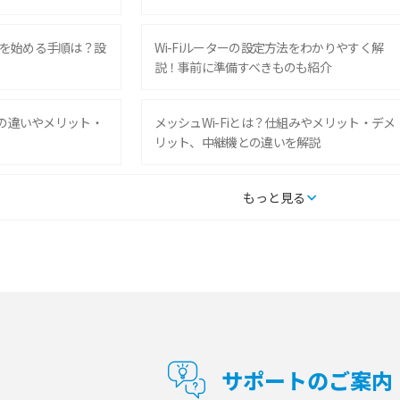
を始める手順は？設
Wi-Fiルーターの設定方法をわかりやすく解
説！事前に準備すべきものも紹介
との違いやメリット・
メッシュWi-Fiとは？仕組みやメリット・デメ
リット、中継機との違いを解説
タルするメリットと
持ち運びできるポケット型Wi-Fiのおススメの
もっと見る
の特徴も紹介
選び方は？メリット・デメリットも紹介
通信の仕組みやメリッ
工事不要！置くだけWi-Fiの特徴は？メリッ
ト・デメリットや選び方を解説
型Wi-Fiは？選び
ポケット型Wi-Fi（モバイルWi-Fi）とは？おス
紹介
スメする方の特徴や選び方を解説
サポートのご案内