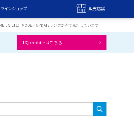
ンラインショップ
販売店舗
bile
UQ mobile
i HOME 5G L11】MODE／UPDATEランプが赤で点灯しています
ンショップ
販売店舗
UQ mobileはこちら
MAX
UQ WiMAX
ンショップ
販売店舗