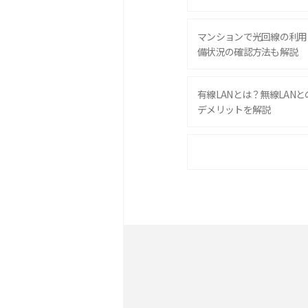
マンションで光回線の利用
備状況の確認方法も解説
有線LANとは？無線LAN
デメリットを解説
ポケット型Wi-Fiをレン
は？選び方や向いている方
ポケット型Wi-Fiとは？
ト・デメリットを解説
無制限で利用できるポケット
方や通信費を抑える方法も