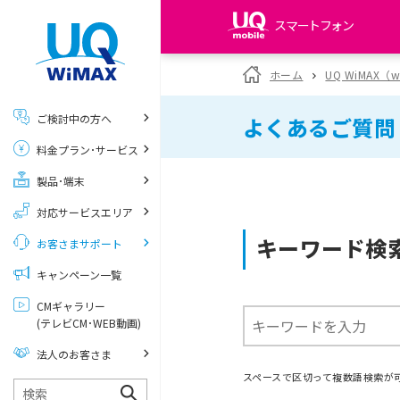
スマートフォン
my UQ WiMAX
ホーム
UQ WiMAX（
UQ WiMAX ご契約の方
ご検討中の方へ
よくあるご質問
My UQ mobile
料金プラン･サービス
UQ mobile ご契約の方
製品･端末
UQ mobile
データチャージサイト
対応サービスエリア
キーワード検
お客さまサポート
キャンペーン一覧
CMギャラリー
(テレビCM･WEB動画)
法人のお客さま
スペースで区切って複数語検索が