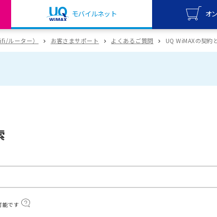
モバイルネット
オ
UQ mo
wifi/ルーター）
お客さまサポート
よくあるご質問
UQ WiMAXの契
オンライ
UQ Wi
オンライ
索
可能です