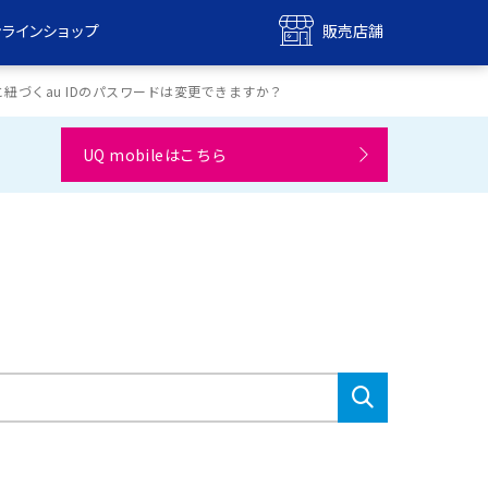
ンラインショップ
販売店舗
bile
UQ mobile
約と紐づくau IDのパスワードは変更できますか？
ンショップ
販売店舗
UQ mobileはこちら
MAX
UQ WiMAX
ンショップ
販売店舗