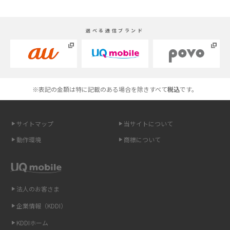
スマホが高い理由は？購入費用を抑える方法や端末を選ぶ時の注意点を解
選べる通信ブランド
説！
Androidスマホとは？特徴やメリット・デメリット、おススメ機種を紹介
高校生にスマホ制限は必要？所持率やメリット・デメリットを詳しく紹介
※表記の金額は特に記載のある場合を除きすべて
税込
です。
スマホのネット通信速度が遅い原因は？すぐできる対処法や見直すポイン
トを解説
サイトマップ
当サイトについて
動作環境
商標について
スマホや携帯端末の通信速度制限とは？回避のコツや解除のタイミング・
方法を解説
LINEの引き継ぎ方法は？対象データや事前準備・条件・注意点などを解説
法人のお客さま
企業情報（KDDI）
LINEの通知がこない時の原因と対処法9選！設定の確認手順も解説
KDDIホーム