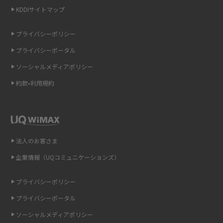
非通知設定とは？184で電話をかける方法やiPhone・Androidの設定を解説
KDDIサイトマップ
iCloudの使用容量を減らす9つの方法！使用状況の確認手順も紹介
プライバシーポリシー
プライバシーポータル
スマホのウィジェットとは？iPhone・Androidの設定方法やおススメを紹
介
ソーシャルメディアポリシー
約款•利用規約
リプライ機能とは？LINE、X（旧Twitter）、Instagram、TikTokで送る方法
を解説
インスタのDMの送り方は？便利機能の使い方や注意点をわかりやすく解説
法人のお客さま
Bluetooth®とは？Wi-Fiとの違いやスマホ・PCとの接続方法を解説
企業情報（UQコミュニケーションズ）
LINEで送信取り消しをする方法は？相手に知られるのか、削除との違いも
紹介
プライバシーポリシー
プライバシーポータル
「iPhoneを探す」の使い方と設定方法を紹介！ブラウザやアプリから探す
方法を詳しく解説
ソーシャルメディアポリシー