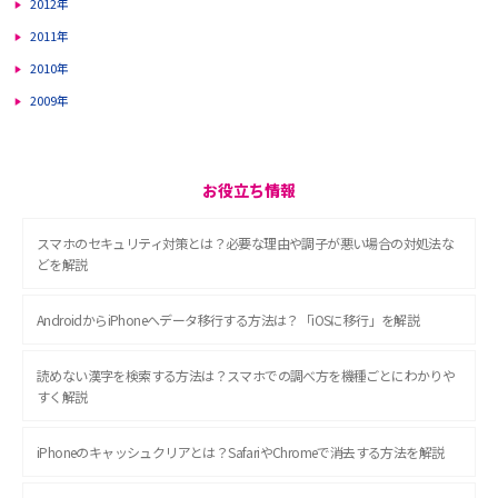
2012年
2011年
2010年
2009年
お役立ち情報
スマホのセキュリティ対策とは？必要な理由や調子が悪い場合の対処法な
どを解説
AndroidからiPhoneへデータ移行する方法は？「iOSに移行」を解説
読めない漢字を検索する方法は？スマホでの調べ方を機種ごとにわかりや
すく解説
iPhoneのキャッシュクリアとは？SafariやChromeで消去する方法を解説