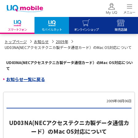
スマートフォン
モバイルネット
オンラインショップ
販売店舗
my UQ WiMAX
UQ mobile
UQ mobile
トップページ
お知らせ
2009年
UD03NA(NECアクセステクニカ製データ通信カード）のMac OS対応について
UQ WiMAX ご契約の方
オンラインショップ
販売店舗
My UQ mobile
UQ WiMAX
UQ WiMAX
UD03NA(NECアクセステクニカ製データ通信カード）のMac OS対応につい
UQ mobile ご契約の方
オンラインショップ
販売店舗
て
お知らせ一覧に戻る
UQ mobile
データチャージサイト
2009年08月06日
UD03NA(NECアクセステクニカ製データ通信カ
ード）のMac OS対応について