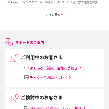
Instagram（インスタグラム）のストーリーズとは？使い方や見方を解説
ASMRとは？初心者向けの代表ジャンルや楽しみ方を解説
もっと見る
スマホのアラーム設定方法を解説！鳴らない原因と対処法、便利機能も紹
介
サポートのご案内
LINEで友だちを削除する方法は？方法ごとの影響や復活・復元する方法も
解説
ご利用中のお客さま
プリペイドSIMとは？種類やメリット・デメリット、利用までの流れを解説
よくあるご質問・各種お手続き
MNOとは？MVNOやMVNEとの違いやメリット・デメリットを解説
チャットでお問い合わせ
VPN接続とは？仕組みや必要性、メリット・デメリット、接続方法を解説
ご検討中のお客さま
Threads（スレッズ）とは？主な機能や登録方法、投稿の仕方を解説
UQ mobileのお申し込み・ご相談
Instagram（インスタグラム）でスクショするとバレる？バレるケースや撮