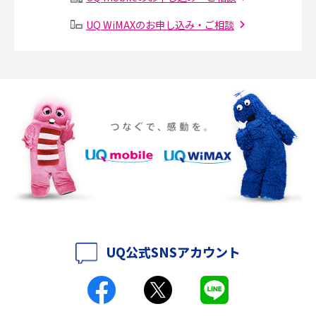
り方も解説
UQ WiMAXのお申し込み・ご相談
SMSとは？料金やできること、注意点や届かない時の対処法を解説
Discord（ディスコード）とは？使い方や用語の意味、便利な機能を解説
iPhone 16eとiPhone SE（第3世代）の違いは？サイズやスペックを比較し
て解説
iPhone 16eとiPhone 14を徹底比較！スペック・機能の違いをわかりやすく
紹介
iPhone 16シリーズのモデルを比較！価格・サイズ・カメラ性能の違いを徹
底解説
UQ公式SNSアカウント
iPhone 16とiPhone 15の違いは？カメラ・スペック・機能を徹底比較
iPhoneの機種変更のやり方は？事前準備・手順やデータ移行方法をわかり
やすく解説