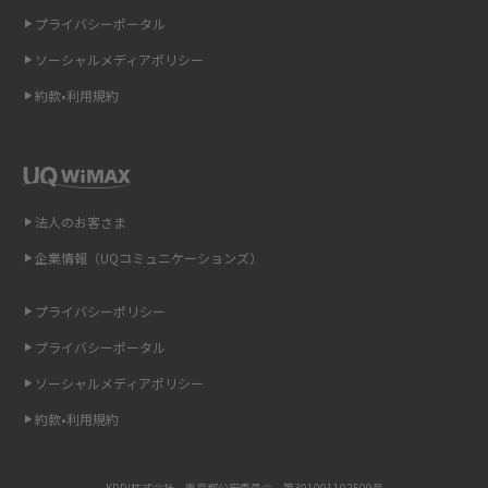
プライバシーポータル
スマホのウィジェットとは？iPhone・Androidの設定方法やおススメを紹
介
ソーシャルメディアポリシー
約款•利用規約
リプライ機能とは？LINE、X（旧Twitter）、Instagram、TikTokで送る方法
を解説
インスタのDMの送り方は？便利機能の使い方や注意点をわかりやすく解説
法人のお客さま
Bluetooth®とは？Wi-Fiとの違いやスマホ・PCとの接続方法を解説
企業情報（UQコミュニケーションズ）
LINEで送信取り消しをする方法は？相手に知られるのか、削除との違いも
紹介
プライバシーポリシー
プライバシーポータル
「iPhoneを探す」の使い方と設定方法を紹介！ブラウザやアプリから探す
方法を詳しく解説
ソーシャルメディアポリシー
約款•利用規約
Wi-Fiを快適に使うための速度はどれくらい？用途別の目安・回線ごとの平
均を紹介
KDDI株式会社 東京都公安委員会 第301001102509号