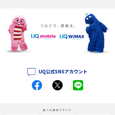
Discord（ディスコード）とは？使い方や用語の意味、便利な機能を解説
iPhone 16eとiPhone SE（第3世代）の違いは？サイズやスペックを比較し
て解説
iPhone 16eとiPhone 14を徹底比較！スペック・機能の違いをわかりやすく
紹介
iPhone 16シリーズのモデルを比較！価格・サイズ・カメラ性能の違いを徹
底解説
UQ公式SNSアカウント
iPhone 16とiPhone 15の違いは？カメラ・スペック・機能を徹底比較
iPhoneの機種変更のやり方は？事前準備・手順やデータ移行方法をわかり
やすく解説
スマホが高い理由は？購入費用を抑える方法や端末を選ぶ時の注意点を解
選べる通信ブランド
説！