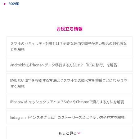
2009年
お役立ち情報
スマホのセキュリティ対策とは？必要な理由や調子が悪い場合の対処法な
どを解説
AndroidからiPhoneへデータ移行する方法は？「iOSに移行」を解説
読めない漢字を検索する方法は？スマホでの調べ方を機種ごとにわかりや
すく解説
iPhoneのキャッシュクリアとは？SafariやChromeで消去する方法を解説
Instagram（インスタグラム）のストーリーズとは？使い方や見方を解説
ASMRとは？初心者向けの代表ジャンルや楽しみ方を解説
もっと見る