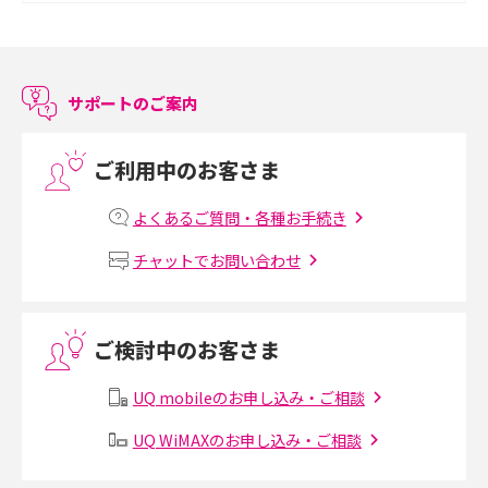
スマホのアラーム設定方法を解説！鳴らない原因と対処法、便利機能も紹
介
サポートのご案内
LINEで友だちを削除する方法は？方法ごとの影響や復活・復元する方法も
解説
ご利用中のお客さま
プリペイドSIMとは？種類やメリット・デメリット、利用までの流れを解説
よくあるご質問・各種お手続き
MNOとは？MVNOやMVNEとの違いやメリット・デメリットを解説
チャットでお問い合わせ
VPN接続とは？仕組みや必要性、メリット・デメリット、接続方法を解説
ご検討中のお客さま
Threads（スレッズ）とは？主な機能や登録方法、投稿の仕方を解説
UQ mobileのお申し込み・ご相談
Instagram（インスタグラム）でスクショするとバレる？バレるケースや撮
り方も解説
UQ WiMAXのお申し込み・ご相談
SMSとは？料金やできること、注意点や届かない時の対処法を解説