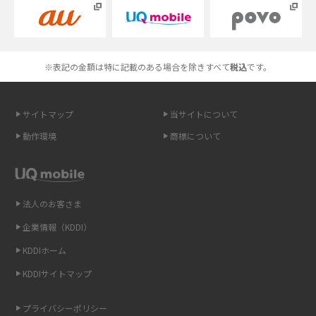
Androidスマホとは？特徴やメリット・デメリット、おススメ機種を紹介
高校生にスマホ制限は必要？所持率やメリット・デメリットを詳しく紹介
※表記の金額は特に記載のある場合を除きすべて
税込
です。
スマホのネット通信速度が遅い原因は？すぐできる対処法や見直すポイン
トを解説
サイトマップ
当サイトについて
動作環境
商標について
スマホや携帯端末の通信速度制限とは？回避のコツや解除のタイミング・
方法を解説
LINEの引き継ぎ方法は？対象データや事前準備・条件・注意点などを解説
法人のお客さま
企業情報（KDDI）
LINEの通知がこない時の原因と対処法9選！設定の確認手順も解説
KDDIホーム
非通知設定とは？184で電話をかける方法やiPhone・Androidの設定を解説
KDDIサイトマップ
iCloudの使用容量を減らす9つの方法！使用状況の確認手順も紹介
プライバシーポリシー