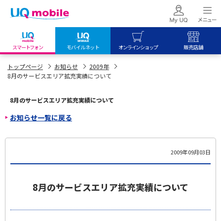
スマートフォン
モバイルネット
オンラインショップ
販売店舗
my UQ WiMAX
UQ mobile
UQ mobile
トップページ
お知らせ
2009年
8月のサービスエリア拡充実績について
UQ WiMAX ご契約の方
オンラインショップ
販売店舗
My UQ mobile
UQ WiMAX
UQ WiMAX
8月のサービスエリア拡充実績について
UQ mobile ご契約の方
オンラインショップ
販売店舗
お知らせ一覧に戻る
UQ mobile
データチャージサイト
2009年09月03日
8月のサービスエリア拡充実績について