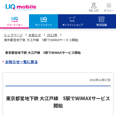
スマートフォン
モバイルネット
オンラインショップ
販売店舗
my UQ WiMAX
UQ mobile
UQ mobile
トップページ
お知らせ
2012年
東京都営地下鉄 大江戸線 5駅でWiMAXサービス開始
UQ WiMAX ご契約の方
オンラインショップ
販売店舗
My UQ mobile
UQ WiMAX
UQ WiMAX
東京都営地下鉄 大江戸線 5駅でWiMAXサービス開始
UQ mobile ご契約の方
オンラインショップ
販売店舗
お知らせ一覧に戻る
UQ mobile
データチャージサイト
2012年12月17日
東京都営地下鉄 大江戸線 5駅でWiMAXサービス
開始