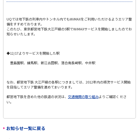
UQでは地下鉄の列車内やトンネル内でもWiMAXをご利用いただけるようエリア整
備をすすめております。
このたび、東京都営地下鉄大江戸線の5駅でWiMAXサービスを開始しましたのでお
知らせいたします。
◆12/17よりサービスを開始した駅
豊島園駅、練馬駅、新江古田駅、落合南長崎駅、中井駅
なお、都営地下鉄 大江戸線の各駅につきましては、2012年内の順次サービス開始
を目指してエリア整備を進めてまいります。
都営地下鉄を含めた他の鉄道の状況は、
交通機関の取り組み
よりご確認く ださ
い。
お知らせ一覧に戻る