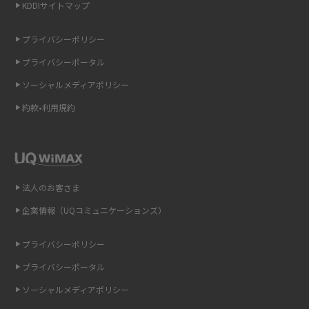
KDDIサイトマップ
iCloudの使用容量を減らす9つの方法！使用状況の確認手順も紹介
プライバシーポリシー
プライバシーポータル
スマホのウィジェットとは？iPhone・Androidの設定方法やおススメを紹
介
ソーシャルメディアポリシー
約款•利用規約
リプライ機能とは？LINE、X（旧Twitter）、Instagram、TikTokで送る方法
を解説
インスタのDMの送り方は？便利機能の使い方や注意点をわかりやすく解説
法人のお客さま
Bluetooth®とは？Wi-Fiとの違いやスマホ・PCとの接続方法を解説
企業情報（UQコミュニケーションズ）
LINEで送信取り消しをする方法は？相手に知られるのか、削除との違いも
紹介
プライバシーポリシー
プライバシーポータル
「iPhoneを探す」の使い方と設定方法を紹介！ブラウザやアプリから探す
方法を詳しく解説
ソーシャルメディアポリシー