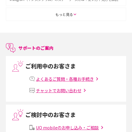
ASMRとは？初心者向けの代表ジャンルや楽しみ方を解説
もっと見る
スマホのアラーム設定方法を解説！鳴らない原因と対処法、便利機能も紹
介
サポートのご案内
LINEで友だちを削除する方法は？方法ごとの影響や復活・復元する方法も
解説
ご利用中のお客さま
プリペイドSIMとは？種類やメリット・デメリット、利用までの流れを解説
よくあるご質問・各種お手続き
MNOとは？MVNOやMVNEとの違いやメリット・デメリットを解説
チャットでお問い合わせ
VPN接続とは？仕組みや必要性、メリット・デメリット、接続方法を解説
ご検討中のお客さま
Threads（スレッズ）とは？主な機能や登録方法、投稿の仕方を解説
UQ mobileのお申し込み・ご相談
Instagram（インスタグラム）でスクショするとバレる？バレるケースや撮