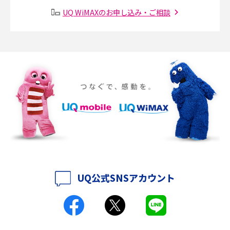
り方も解説
UQ WiMAXのお申し込み・ご相談
SMSとは？料金やできること、注意点や届かない時の対処法を解説
Discord（ディスコード）とは？使い方や用語の意味、便利な機能を解説
iPhone 16eとiPhone SE（第3世代）の違いは？サイズやスペックを比較し
て解説
iPhone 16eとiPhone 14を徹底比較！スペック・機能の違いをわかりやすく
紹介
iPhone 16シリーズのモデルを比較！価格・サイズ・カメラ性能の違いを徹
底解説
UQ公式SNSアカウント
iPhone 16とiPhone 15の違いは？カメラ・スペック・機能を徹底比較
iPhoneの機種変更のやり方は？事前準備・手順やデータ移行方法をわかり
やすく解説