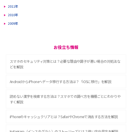
2011年
2010年
2009年
お役立ち情報
スマホのセキュリティ対策とは？必要な理由や調子が悪い場合の対処法な
どを解説
AndroidからiPhoneへデータ移行する方法は？「iOSに移行」を解説
読めない漢字を検索する方法は？スマホでの調べ方を機種ごとにわかりや
すく解説
iPhoneのキャッシュクリアとは？SafariやChromeで消去する方法を解説
Instagram（インスタグラム）のストーリーズとは？使い方や見方を解説