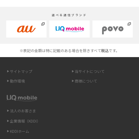
スマホが高い理由は？購入費用を抑える方法や端末を選ぶ時の注意点を解
選べる通信ブランド
説！
Androidスマホとは？特徴やメリット・デメリット、おススメ機種を紹介
高校生にスマホ制限は必要？所持率やメリット・デメリットを詳しく紹介
※表記の金額は特に記載のある場合を除きすべて
税込
です。
スマホのネット通信速度が遅い原因は？すぐできる対処法や見直すポイン
トを解説
サイトマップ
当サイトについて
動作環境
商標について
スマホや携帯端末の通信速度制限とは？回避のコツや解除のタイミング・
方法を解説
LINEの引き継ぎ方法は？対象データや事前準備・条件・注意点などを解説
法人のお客さま
企業情報（KDDI）
LINEの通知がこない時の原因と対処法9選！設定の確認手順も解説
KDDIホーム
非通知設定とは？184で電話をかける方法やiPhone・Androidの設定を解説