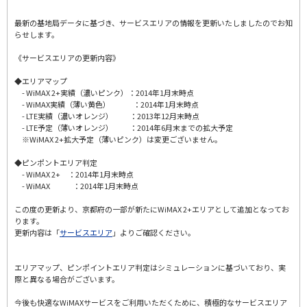
最新の基地局データに基づき、サービスエリアの情報を更新いたしましたのでお知
らせします。
《サービスエリアの更新内容》
◆エリアマップ
- WiMAX 2+実績（濃いピンク）：2014年1月末時点
- WiMAX実績（薄い黄色） ：2014年1月末時点
- LTE実績（濃いオレンジ） ：2013年12月末時点
- LTE予定（薄いオレンジ） ：2014年6月末までの拡大予定
※WiMAX 2+拡大予定（薄いピンク）は変更ございません。
◆ピンポントエリア判定
- WiMAX 2+ ：2014年1月末時点
- WiMAX ：2014年1月末時点
この度の更新より、京都府の一部が新たにWiMAX 2+エリアとして追加となってお
ります。
更新内容は「
サービスエリア
」よりご確認ください。
エリアマップ、ピンポイントエリア判定はシミュレーションに基づいており、実
際と異なる場合がございます。
今後も快適なWiMAXサービスをご利用いただくために、積極的なサービスエリア