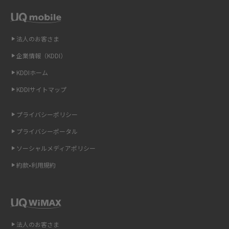
方法を解説
LINEの引き継ぎ方法は？対象データや事前準備・条件・注意点などを解説
法人のお客さま
企業情報（KDDI）
LINEの通知がこない時の原因と対処法9選！設定の確認手順も解説
KDDIホーム
非通知設定とは？184で電話をかける方法やiPhone・Androidの設定を解説
KDDIサイトマップ
iCloudの使用容量を減らす9つの方法！使用状況の確認手順も紹介
プライバシーポリシー
プライバシーポータル
スマホのウィジェットとは？iPhone・Androidの設定方法やおススメを紹
介
ソーシャルメディアポリシー
約款•利用規約
リプライ機能とは？LINE、X（旧Twitter）、Instagram、TikTokで送る方法
を解説
インスタのDMの送り方は？便利機能の使い方や注意点をわかりやすく解説
法人のお客さま