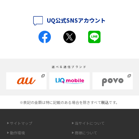
iPhone 16シリーズのモデルを比較！価格・サイズ・カメラ性能の違いを徹
底解説
UQ公式SNSアカウント
iPhone 16とiPhone 15の違いは？カメラ・スペック・機能を徹底比較
iPhoneの機種変更のやり方は？事前準備・手順やデータ移行方法をわかり
やすく解説
スマホが高い理由は？購入費用を抑える方法や端末を選ぶ時の注意点を解
選べる通信ブランド
説！
Androidスマホとは？特徴やメリット・デメリット、おススメ機種を紹介
高校生にスマホ制限は必要？所持率やメリット・デメリットを詳しく紹介
※表記の金額は特に記載のある場合を除きすべて
税込
です。
スマホのネット通信速度が遅い原因は？すぐできる対処法や見直すポイン
トを解説
サイトマップ
当サイトについて
動作環境
商標について
スマホや携帯端末の通信速度制限とは？回避のコツや解除のタイミング・