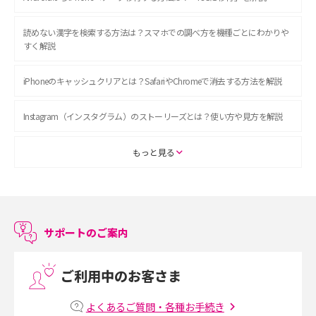
読めない漢字を検索する方法は？スマホでの調べ方を機種ごとにわかりや
すく解説
iPhoneのキャッシュクリアとは？SafariやChromeで消去する方法を解説
Instagram（インスタグラム）のストーリーズとは？使い方や見方を解説
ASMRとは？初心者向けの代表ジャンルや楽しみ方を解説
もっと見る
スマホのアラーム設定方法を解説！鳴らない原因と対処法、便利機能も紹
介
サポートのご案内
LINEで友だちを削除する方法は？方法ごとの影響や復活・復元する方法も
解説
ご利用中のお客さま
プリペイドSIMとは？種類やメリット・デメリット、利用までの流れを解説
よくあるご質問・各種お手続き