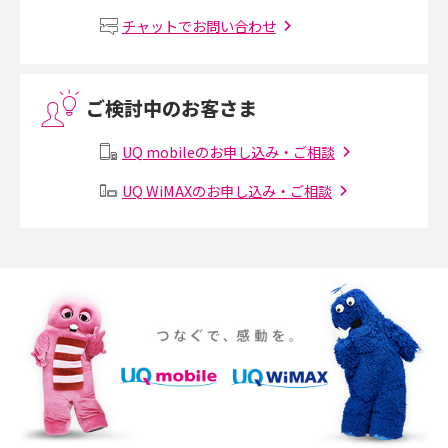
MNOとは？MVNOやMVNEとの違いやメリット・デメリットを解説
チャットでお問い合わせ
VPN接続とは？仕組みや必要性、メリット・デメリット、接続方法を解説
ご検討中のお客さま
Threads（スレッズ）とは？主な機能や登録方法、投稿の仕方を解説
UQ mobileのお申し込み・ご相談
Instagram（インスタグラム）でスクショするとバレる？バレるケースや撮
り方も解説
UQ WiMAXのお申し込み・ご相談
SMSとは？料金やできること、注意点や届かない時の対処法を解説
Discord（ディスコード）とは？使い方や用語の意味、便利な機能を解説
iPhone 16eとiPhone SE（第3世代）の違いは？サイズやスペックを比較し
て解説
iPhone 16eとiPhone 14を徹底比較！スペック・機能の違いをわかりやすく
紹介