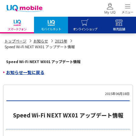
スマートフォン
モバイルネット
オンラインショップ
販売店舗
my UQ WiMAX
UQ mobile
UQ mobile
トップページ
お知らせ
2015年
Speed Wi-Fi NEXT WX01 アップデート情報
UQ WiMAX ご契約の方
オンラインショップ
販売店舗
My UQ mobile
UQ WiMAX
UQ WiMAX
Speed Wi-Fi NEXT WX01 アップデート情報
UQ mobile ご契約の方
オンラインショップ
販売店舗
お知らせ一覧に戻る
UQ mobile
データチャージサイト
2015年06月18日
Speed Wi-Fi NEXT WX01 アップデート情報