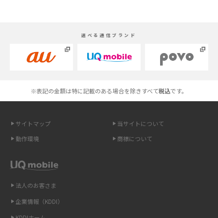
やすく解説
スマホが高い理由は？購入費用を抑える方法や端末を選ぶ時の注意点を解
選べる通信ブランド
説！
Androidスマホとは？特徴やメリット・デメリット、おススメ機種を紹介
高校生にスマホ制限は必要？所持率やメリット・デメリットを詳しく紹介
※表記の金額は特に記載のある場合を除きすべて
税込
です。
スマホのネット通信速度が遅い原因は？すぐできる対処法や見直すポイン
トを解説
サイトマップ
当サイトについて
動作環境
商標について
スマホや携帯端末の通信速度制限とは？回避のコツや解除のタイミング・
方法を解説
LINEの引き継ぎ方法は？対象データや事前準備・条件・注意点などを解説
法人のお客さま
企業情報（KDDI）
LINEの通知がこない時の原因と対処法9選！設定の確認手順も解説
KDDIホーム