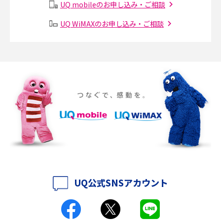
UQ mobileのお申し込み・ご相談
Instagram（インスタグラム）でスクショするとバレる？バレるケースや撮
り方も解説
UQ WiMAXのお申し込み・ご相談
SMSとは？料金やできること、注意点や届かない時の対処法を解説
Discord（ディスコード）とは？使い方や用語の意味、便利な機能を解説
iPhone 16eとiPhone SE（第3世代）の違いは？サイズやスペックを比較し
て解説
iPhone 16eとiPhone 14を徹底比較！スペック・機能の違いをわかりやすく
紹介
iPhone 16シリーズのモデルを比較！価格・サイズ・カメラ性能の違いを徹
底解説
UQ公式SNSアカウント
iPhone 16とiPhone 15の違いは？カメラ・スペック・機能を徹底比較
iPhoneの機種変更のやり方は？事前準備・手順やデータ移行方法をわかり