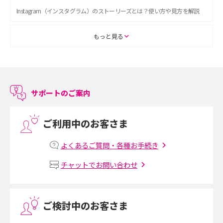
Instagram（インスタグラム）のストーリーズとは？使い方や見方を解説
ASMRとは？初心者向けの代表ジャンルや楽しみ方を解説
もっと見る
スマホのアラーム設定方法を解説！鳴らない原因と対処法、便利機能も紹
介
サポートのご案内
LINEで友だちを削除する方法は？方法ごとの影響や復活・復元する方法も
解説
ご利用中のお客さま
プリペイドSIMとは？種類やメリット・デメリット、利用までの流れを解説
よくあるご質問・各種お手続き
MNOとは？MVNOやMVNEとの違いやメリット・デメリットを解説
チャットでお問い合わせ
VPN接続とは？仕組みや必要性、メリット・デメリット、接続方法を解説
ご検討中のお客さま
Threads（スレッズ）とは？主な機能や登録方法、投稿の仕方を解説