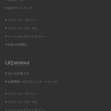
非通知設定とは？184で電話をかける方法やiPhone・Androidの設定を解説
KDDIサイトマップ
iCloudの使用容量を減らす9つの方法！使用状況の確認手順も紹介
プライバシーポリシー
プライバシーポータル
スマホのウィジェットとは？iPhone・Androidの設定方法やおススメを紹
介
ソーシャルメディアポリシー
約款•利用規約
リプライ機能とは？LINE、X（旧Twitter）、Instagram、TikTokで送る方法
を解説
インスタのDMの送り方は？便利機能の使い方や注意点をわかりやすく解説
法人のお客さま
Bluetooth®とは？Wi-Fiとの違いやスマホ・PCとの接続方法を解説
企業情報（UQコミュニケーションズ）
LINEで送信取り消しをする方法は？相手に知られるのか、削除との違いも
紹介
プライバシーポリシー
プライバシーポータル
「iPhoneを探す」の使い方と設定方法を紹介！ブラウザやアプリから探す
方法を詳しく解説
ソーシャルメディアポリシー