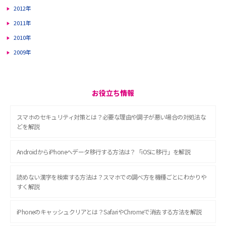
2012年
2011年
2010年
2009年
お役立ち情報
スマホのセキュリティ対策とは？必要な理由や調子が悪い場合の対処法な
どを解説
AndroidからiPhoneへデータ移行する方法は？「iOSに移行」を解説
読めない漢字を検索する方法は？スマホでの調べ方を機種ごとにわかりや
すく解説
iPhoneのキャッシュクリアとは？SafariやChromeで消去する方法を解説