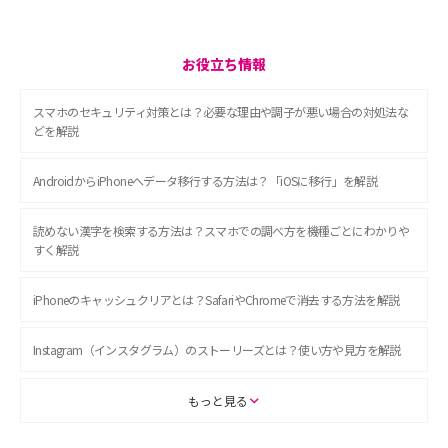
お役立ち情報
スマホのセキュリティ対策とは？必要な理由や調子が悪い場合の対処法な
どを解説
AndroidからiPhoneへデータ移行する方法は？「iOSに移行」を解説
読めない漢字を検索する方法は？スマホでの調べ方を機種ごとにわかりや
すく解説
iPhoneのキャッシュクリアとは？SafariやChromeで消去する方法を解説
Instagram（インスタグラム）のストーリーズとは？使い方や見方を解説
ASMRとは？初心者向けの代表ジャンルや楽しみ方を解説
もっと見る