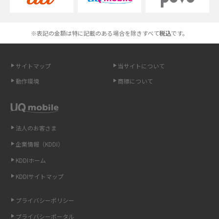
Androidスマホとは？特徴やメリット・デメリット、おススメ機種を紹介
高校生にスマホ制限は必要？所持率やメリット・デメリットを詳しく紹介
※表記の金額は特に記載のある場合を除きすべて
税込
です。
スマホのネット通信速度が遅い原因は？すぐできる対処法や見直すポイン
トを解説
サイトマップ
当サイトについて
動作環境
商標について
スマホや携帯端末の通信速度制限とは？回避のコツや解除のタイミング・
方法を解説
LINEの引き継ぎ方法は？対象データや事前準備・条件・注意点などを解説
法人のお客さま
企業情報（KDDI）
LINEの通知がこない時の原因と対処法9選！設定の確認手順も解説
KDDIホーム
非通知設定とは？184で電話をかける方法やiPhone・Androidの設定を解説
KDDIサイトマップ
iCloudの使用容量を減らす9つの方法！使用状況の確認手順も紹介
プライバシーポリシー
プライバシーポータル
スマホのウィジェットとは？iPhone・Androidの設定方法やおススメを紹