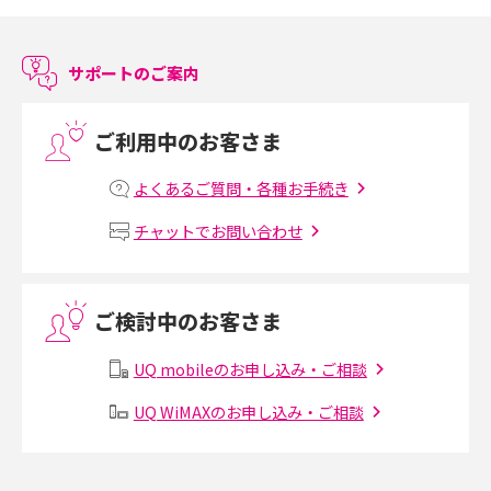
スマホのアラーム設定方法を解説！鳴らない原因と対処法、便利機能も紹
介
サポートのご案内
LINEで友だちを削除する方法は？方法ごとの影響や復活・復元する方法も
解説
ご利用中のお客さま
プリペイドSIMとは？種類やメリット・デメリット、利用までの流れを解説
よくあるご質問・各種お手続き
MNOとは？MVNOやMVNEとの違いやメリット・デメリットを解説
チャットでお問い合わせ
VPN接続とは？仕組みや必要性、メリット・デメリット、接続方法を解説
ご検討中のお客さま
Threads（スレッズ）とは？主な機能や登録方法、投稿の仕方を解説
UQ mobileのお申し込み・ご相談
Instagram（インスタグラム）でスクショするとバレる？バレるケースや撮
り方も解説
UQ WiMAXのお申し込み・ご相談
SMSとは？料金やできること、注意点や届かない時の対処法を解説