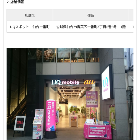
2. 店舗情報
店舗名
住所
営
UQスポット 仙台一番町
宮城県仙台市青葉区一番町3丁目8番8号 1階
10:0