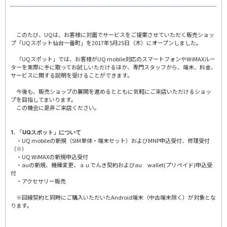
このたび、UQは、お客様に対面でサービスをご提案させていただく販売ショッ
プ「UQスポット仙台一番町」を2017年5月25日（木）にオープンしました。
「UQスポット」では、お客様がUQ mobile対応のスマートフォンやWiMAXルー
ターを実際に手に取ってお試しいただけるほか、専門スタッフから、端末、料金、
サービスに関する説明を受けることができます。
今後も、販売ショップの展開を進めるとともに気軽にご来店いただけるショッ
プを目指してまいります。
この機会に是非ご来店ください。
1. 「UQスポット」について
・UQ mobileの新規（SIM単体・端末セット）およびMNP申込受付、修理受付
（※）
・UQ WiMAXの新規申込受付
・auの新規、機種変更、ａｕでんき契約およびau wallet(プリペイド)申込受
付
・アクセサリー販売
※回線契約と同時にご購入いただいたAndroid端末（中古端末除く）が対象とな
ります。