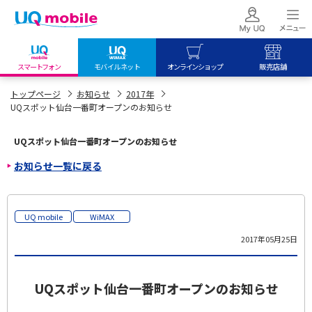
スマートフォン
モバイルネット
オンラインショップ
販売店舗
my UQ WiMAX
UQ mobile
UQ mobile
トップページ
お知らせ
2017年
UQスポット仙台一番町オープンのお知らせ
UQ WiMAX ご契約の方
オンラインショップ
販売店舗
My UQ mobile
UQ WiMAX
UQ WiMAX
UQスポット仙台一番町オープンのお知らせ
UQ mobile ご契約の方
オンラインショップ
販売店舗
お知らせ一覧に戻る
UQ mobile
データチャージサイト
UQ mobile
WiMAX
2017年05月25日
UQスポット仙台一番町オープンのお知らせ