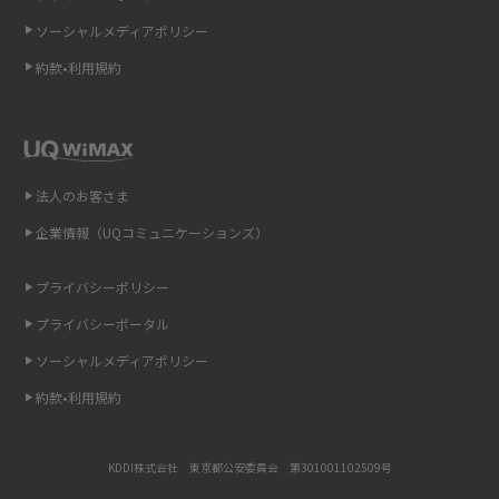
介
ソーシャルメディアポリシー
約款•利用規約
リプライ機能とは？LINE、X（旧Twitter）、Instagram、TikTokで送る方法
を解説
インスタのDMの送り方は？便利機能の使い方や注意点をわかりやすく解説
法人のお客さま
Bluetooth®とは？Wi-Fiとの違いやスマホ・PCとの接続方法を解説
企業情報（UQコミュニケーションズ）
LINEで送信取り消しをする方法は？相手に知られるのか、削除との違いも
紹介
プライバシーポリシー
プライバシーポータル
「iPhoneを探す」の使い方と設定方法を紹介！ブラウザやアプリから探す
方法を詳しく解説
ソーシャルメディアポリシー
約款•利用規約
Wi-Fiを快適に使うための速度はどれくらい？用途別の目安・回線ごとの平
均を紹介
KDDI株式会社 東京都公安委員会 第301001102509号
LINEの着信音や通知音の設定・変更方法を解説！鳴らない場合の対処法も