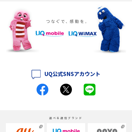
Discord（ディスコード）とは？使い方や用語の意味、便利な機能を解説
iPhone 16eとiPhone SE（第3世代）の違いは？サイズやスペックを比較し
て解説
iPhone 16eとiPhone 14を徹底比較！スペック・機能の違いをわかりやすく
紹介
iPhone 16シリーズのモデルを比較！価格・サイズ・カメラ性能の違いを徹
底解説
UQ公式SNSアカウント
iPhone 16とiPhone 15の違いは？カメラ・スペック・機能を徹底比較
iPhoneの機種変更のやり方は？事前準備・手順やデータ移行方法をわかり
やすく解説
スマホが高い理由は？購入費用を抑える方法や端末を選ぶ時の注意点を解
選べる通信ブランド
説！