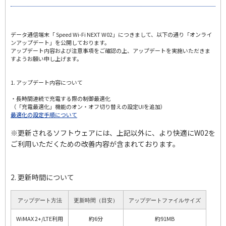
データ通信端末「 Speed Wi-Fi NEXT W02」につきまして、以下の通り「オンライ
ンアップデート」を公開しております。
アップデート内容および注意事項をご確認の上、アップデートを実施いただきま
すようお願い申し上げます。
1. アップデート内容について
・長時間連続で充電する際の制御最適化
（「充電最適化」機能のオン・オフ切り替えの設定UIを追加）
最適化の設定手順について
※更新されるソフトウェアには、上記以外に、より快適にW02を
ご利用いただくための改善内容が含まれております。
2. 更新時間について
アップデート方法
更新時間（目安）
アップデートファイルサイズ
WiMAX 2+/LTE利用
約6分
約91MB