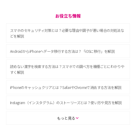
お役立ち情報
スマホのセキュリティ対策とは？必要な理由や調子が悪い場合の対処法な
どを解説
AndroidからiPhoneへデータ移行する方法は？「iOSに移行」を解説
読めない漢字を検索する方法は？スマホでの調べ方を機種ごとにわかりや
すく解説
iPhoneのキャッシュクリアとは？SafariやChromeで消去する方法を解説
Instagram（インスタグラム）のストーリーズとは？使い方や見方を解説
ASMRとは？初心者向けの代表ジャンルや楽しみ方を解説
もっと見る
スマホのアラーム設定方法を解説！鳴らない原因と対処法、便利機能も紹