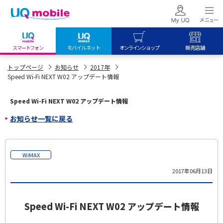
スマートフォン
モバイルネット
オンラインショップ
販売店舗
my UQ WiMAX
UQ mobile
UQ mobile
トップページ
お知らせ
2017年
Speed Wi-Fi NEXT W02 アップデート情報
UQ WiMAX ご契約の方
オンラインショップ
販売店舗
My UQ mobile
UQ WiMAX
UQ WiMAX
Speed Wi-Fi NEXT W02 アップデート情報
UQ mobile ご契約の方
オンラインショップ
販売店舗
お知らせ一覧に戻る
UQ mobile
データチャージサイト
WiMAX
2017年06月13日
Speed Wi-Fi NEXT W02 アップデート情報