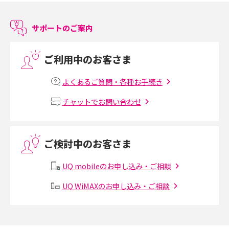
介
サポートのご案内
LINEで友だちを削除する方法は？方法ごとの影響や復活・復元する方法も
解説
ご利用中のお客さま
プリペイドSIMとは？種類やメリット・デメリット、利用までの流れを解説
よくあるご質問・各種お手続き
MNOとは？MVNOやMVNEとの違いやメリット・デメリットを解説
チャットでお問い合わせ
VPN接続とは？仕組みや必要性、メリット・デメリット、接続方法を解説
ご検討中のお客さま
Threads（スレッズ）とは？主な機能や登録方法、投稿の仕方を解説
UQ mobileのお申し込み・ご相談
Instagram（インスタグラム）でスクショするとバレる？バレるケースや撮
り方も解説
UQ WiMAXのお申し込み・ご相談
SMSとは？料金やできること、注意点や届かない時の対処法を解説
Discord（ディスコード）とは？使い方や用語の意味、便利な機能を解説