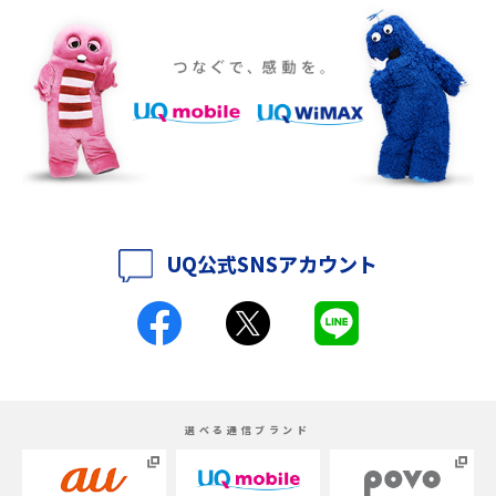
iPhone 16eとiPhone SE（第3世代）の違いは？サイズやスペックを比較し
て解説
iPhone 16eとiPhone 14を徹底比較！スペック・機能の違いをわかりやすく
紹介
iPhone 16シリーズのモデルを比較！価格・サイズ・カメラ性能の違いを徹
底解説
UQ公式SNSアカウント
iPhone 16とiPhone 15の違いは？カメラ・スペック・機能を徹底比較
iPhoneの機種変更のやり方は？事前準備・手順やデータ移行方法をわかり
やすく解説
スマホが高い理由は？購入費用を抑える方法や端末を選ぶ時の注意点を解
選べる通信ブランド
説！
Androidスマホとは？特徴やメリット・デメリット、おススメ機種を紹介