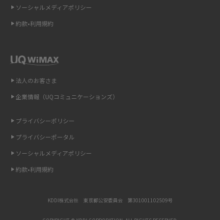
介
ソーシャルメディアポリシー
約款•利用規約
リプライ機能とは？LINE、X（旧Twitter）、Instagram、TikTokで送る方法
を解説
インスタのDMの送り方は？便利機能の使い方や注意点をわかりやすく解説
法人のお客さま
Bluetooth®とは？Wi-Fiとの違いやスマホ・PCとの接続方法を解説
企業情報（UQコミュニケーションズ）
LINEで送信取り消しをする方法は？相手に知られるのか、削除との違いも
紹介
プライバシーポリシー
プライバシーポータル
「iPhoneを探す」の使い方と設定方法を紹介！ブラウザやアプリから探す
方法を詳しく解説
ソーシャルメディアポリシー
約款•利用規約
Wi-Fiを快適に使うための速度はどれくらい？用途別の目安・回線ごとの平
均を紹介
KDDI株式会社 東京都公安委員会 第301001102509号
LINEの着信音や通知音の設定・変更方法を解説！鳴らない場合の対処法も