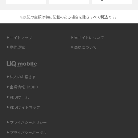
高校生にスマホ制限は必要？所持率やメリット・デメリットを詳しく紹介
※表記の金額は特に記載のある場合を除きすべて
税込
です。
スマホのネット通信速度が遅い原因は？すぐできる対処法や見直すポイン
トを解説
サイトマップ
当サイトについて
動作環境
商標について
スマホや携帯端末の通信速度制限とは？回避のコツや解除のタイミング・
方法を解説
LINEの引き継ぎ方法は？対象データや事前準備・条件・注意点などを解説
法人のお客さま
企業情報（KDDI）
LINEの通知がこない時の原因と対処法9選！設定の確認手順も解説
KDDIホーム
非通知設定とは？184で電話をかける方法やiPhone・Androidの設定を解説
KDDIサイトマップ
iCloudの使用容量を減らす9つの方法！使用状況の確認手順も紹介
プライバシーポリシー
プライバシーポータル
スマホのウィジェットとは？iPhone・Androidの設定方法やおススメを紹