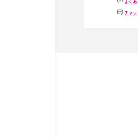
iPhone・Androidの設定
よくあ
チャッ
リプライ機能とは？LINE、X
Instagram、TikTokで
LINEで送信取り消しをす
れるのか、削除との違いも
LINEの着信音や通知音の
説！鳴らない場合の対処法
iCloudとは？バックア
が足りない時の対処法を紹
YouTube Premium