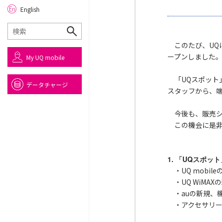
English
このたび、UQは
ープンしました
My UQ mobile
「UQスポット」
データチャージ
スタッフから、
今後も、販売シ
この機会に是非
1. 「UQスポッ
・UQ mobi
・UQ WiMAX
・auの新規、機
・アクセサリー