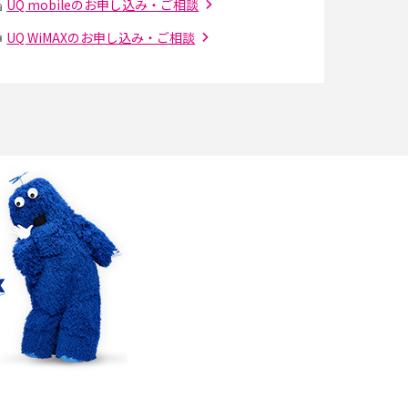
の設定方法やおススメを紹介
UQ mobileのお申し込み・ご相談
UQ WiMAXのお申し込み・ご相談
Bluetooth®とは？Wi-Fiとの違いやスマホ・PC
との接続方法を解説
Wi-Fiを快適に使うための速度はどれくらい？
解
用途別の目安・回線ごとの平均を紹介
の
LINEでブロックされているか確認する方法は？
手順や注意点を解説
メンションとは？LINE・X・Instagram・
Facebook・TikTokでのやり方を解説
インスタグラムのアカウント削除方法は？利用
の
解除との違いやバックアップの取り方などを解