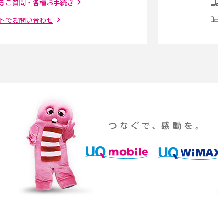
を解説
況の確認手順も紹介
るご質問・各種お手続き
トでお問い合わせ
（旧Twitter）、
インスタのDMの送り方は？便利機能の使い方
送る方法を解説
や注意点をわかりやすく解説
「iPhoneを探す」の使い方と設定方法を紹
る方法は？相手に知ら
介！ブラウザやアプリから探す方法を詳しく
紹介
説
設定・変更方法を解
着信拒否とは？設定方法やブロックした番号
も紹介
確認方法を解説
ップ設定方法や空き容量
ASMRとは？意味や動画の種類、楽しみ方を紹
介
介
の特典は？料金プランやメ
スマホの位置情報機能とは？有効にした場合