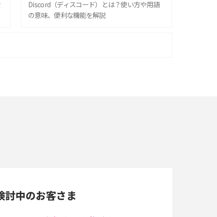
な
Discord（ディスコード）とは？使い方や用語
の意味、便利な機能を解説
iPhone 16シリーズのモデルを比較！価格・サ
イズ・カメラ性能の違いを徹底解説
スマホが高い理由は？購入費用を抑える方法や
端末を選ぶ時の注意点を解説！
スマホのネット通信速度が遅い原因は？すぐで
きる対処法や見直すポイントを解説
LINEの通知がこない時の原因と対処法9選！設
定の確認手順も解説
検討中のお客さま
スマホのウィジェットとは？iPhone・Android