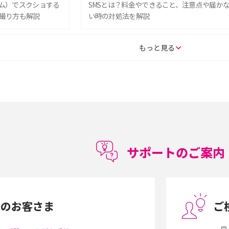
グラム）でスクショする
SMSとは？料金やできること、注意点や届か
撮り方も解説
い時の対処法を解説
SE（第3世代）の違い
iPhone 16eとiPhone 14を徹底比較！スペッ
もっと見る
較して解説
ク・機能の違いをわかりやすく紹介
15の違いは？カメラ・スペ
iPhoneの機種変更のやり方は？事前準備・手
順やデータ移行方法をわかりやすく解説
徴やメリット・デメリ
高校生にスマホ制限は必要？所持率やメリッ
ト・デメリットを詳しく紹介
サポートのご案内
度制限とは？回避の
LINEの引き継ぎ方法は？対象データや事前準
方法を解説
備・条件・注意点などを解説
中のお客さま
ご
電話をかける方法や
iCloudの使用容量を減らす9つの方法！使用状