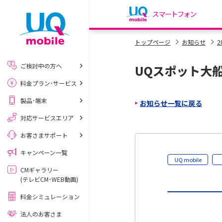
スマートフォン
my UQ WiMAX
トップページ
お知らせ
2
UQ WiMAX ご契約の方
ご検討中の方へ
UQスポット大
My UQ mobile
料金プラン･サービス
UQ mobile ご契約の方
製品･端末
お知らせ一覧に戻る
UQ mobile
データチャージサイト
対応サービスエリア
お客さまサポート
キャンペーン一覧
UQ mobile
CMギャラリー
(テレビCM･WEB動画)
料金シミュレーション
法人のお客さま