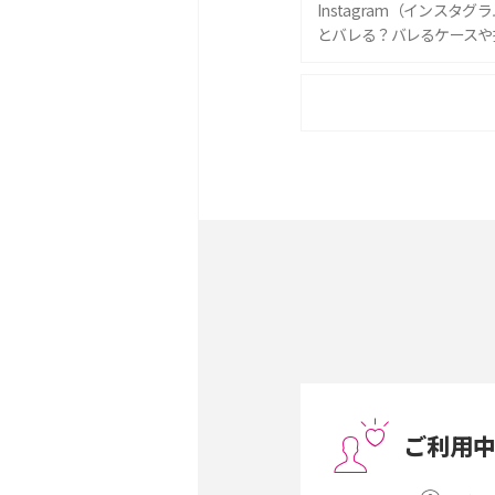
Instagram（インスタ
とバレる？バレるケースや
iPhone 16eとiPhone 
は？サイズやスペックを比
iPhone 16とiPhone 
ック・機能を徹底比較
Androidスマホとは？特
ット、おススメ機種を紹介
スマホや携帯端末の通信速
コツや解除のタイミング・
ご利用
非通知設定とは？184で