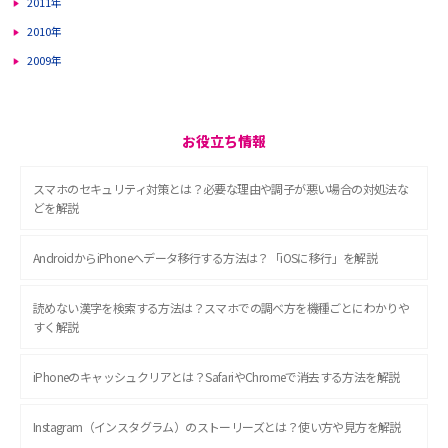
2011年
2010年
2009年
お役立ち情報
スマホのセキュリティ対策とは？必要な理由や調子が悪い場合の対処法な
どを解説
AndroidからiPhoneへデータ移行する方法は？「iOSに移行」を解説
読めない漢字を検索する方法は？スマホでの調べ方を機種ごとにわかりや
すく解説
iPhoneのキャッシュクリアとは？SafariやChromeで消去する方法を解説
Instagram（インスタグラム）のストーリーズとは？使い方や見方を解説