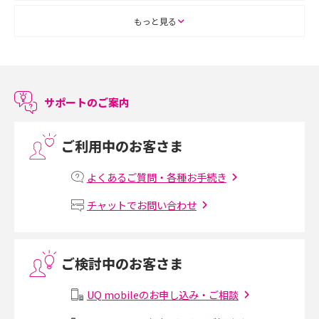
ASMRとは？初心者向けの代表ジャンルや楽しみ方を解説
もっと見る
スマホのアラーム設定方法を解説！鳴らない原因と対処法、便利機能も紹
介
サポートのご案内
LINEで友だちを削除する方法は？方法ごとの影響や復活・復元する方法も
解説
ご利用中のお客さま
プリペイドSIMとは？種類やメリット・デメリット、利用までの流れを解説
よくあるご質問・各種お手続き
MNOとは？MVNOやMVNEとの違いやメリット・デメリットを解説
チャットでお問い合わせ
VPN接続とは？仕組みや必要性、メリット・デメリット、接続方法を解説
ご検討中のお客さま
Threads（スレッズ）とは？主な機能や登録方法、投稿の仕方を解説
UQ mobileのお申し込み・ご相談
Instagram（インスタグラム）でスクショするとバレる？バレるケースや撮
り方も解説