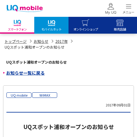
スマートフォン
モバイルネット
オンラインショップ
販売店舗
my UQ WiMAX
UQ mobile
UQ mobile
トップページ
お知らせ
2017年
UQスポット浦和オープンのお知らせ
UQ WiMAX ご契約の方
オンラインショップ
販売店舗
My UQ mobile
UQ WiMAX
UQ WiMAX
UQスポット浦和オープンのお知らせ
UQ mobile ご契約の方
オンラインショップ
販売店舗
お知らせ一覧に戻る
UQ mobile
データチャージサイト
UQ mobile
WiMAX
2017年09月01日
UQスポット浦和オープンのお知らせ