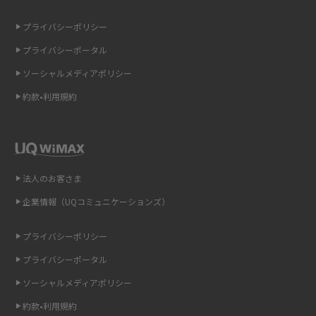
iCloudの使用容量を減らす9つの方法！使用状況の確認手順も紹介
プライバシーポリシー
プライバシーポータル
スマホのウィジェットとは？iPhone・Androidの設定方法やおススメを紹
介
ソーシャルメディアポリシー
約款•利用規約
リプライ機能とは？LINE、X（旧Twitter）、Instagram、TikTokで送る方法
を解説
インスタのDMの送り方は？便利機能の使い方や注意点をわかりやすく解説
法人のお客さま
Bluetooth®とは？Wi-Fiとの違いやスマホ・PCとの接続方法を解説
企業情報（UQコミュニケーションズ）
LINEで送信取り消しをする方法は？相手に知られるのか、削除との違いも
紹介
プライバシーポリシー
プライバシーポータル
「iPhoneを探す」の使い方と設定方法を紹介！ブラウザやアプリから探す
方法を詳しく解説
ソーシャルメディアポリシー
約款•利用規約