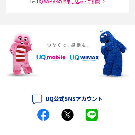
UQ WiMAXのお申し込み・ご相談
SMSとは？料金やできること、注意点や届かない時の対処法を解説
Discord（ディスコード）とは？使い方や用語の意味、便利な機能を解説
iPhone 16eとiPhone SE（第3世代）の違いは？サイズやスペックを比較し
て解説
iPhone 16eとiPhone 14を徹底比較！スペック・機能の違いをわかりやすく
紹介
iPhone 16シリーズのモデルを比較！価格・サイズ・カメラ性能の違いを徹
底解説
UQ公式SNSアカウント
iPhone 16とiPhone 15の違いは？カメラ・スペック・機能を徹底比較
iPhoneの機種変更のやり方は？事前準備・手順やデータ移行方法をわかり
やすく解説