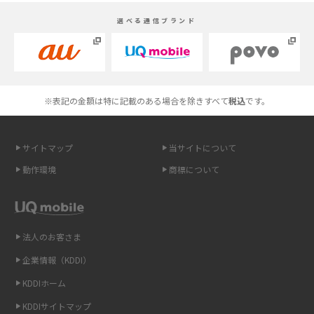
スマホが高い理由は？購入費用を抑える方法や端末を選ぶ時の注意点を解
選べる通信ブランド
説！
Androidスマホとは？特徴やメリット・デメリット、おススメ機種を紹介
高校生にスマホ制限は必要？所持率やメリット・デメリットを詳しく紹介
※表記の金額は特に記載のある場合を除きすべて
税込
です。
スマホのネット通信速度が遅い原因は？すぐできる対処法や見直すポイン
トを解説
サイトマップ
当サイトについて
動作環境
商標について
スマホや携帯端末の通信速度制限とは？回避のコツや解除のタイミング・
方法を解説
LINEの引き継ぎ方法は？対象データや事前準備・条件・注意点などを解説
法人のお客さま
企業情報（KDDI）
LINEの通知がこない時の原因と対処法9選！設定の確認手順も解説
KDDIホーム
非通知設定とは？184で電話をかける方法やiPhone・Androidの設定を解説
KDDIサイトマップ