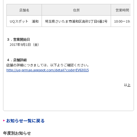
店舗名
住所
営業時間
UQスポット 浦和
埼玉県さいたま市浦和区高砂2丁目6番2号
10:00ー19:00
３．営業開始日
2017年9月1日（金）
４．店舗詳細
店舗の詳細につきましては、以下よりご確認ください。
http://uq-prmap.appspot.com/detail?code=EV63015
以上
お知らせ一覧に戻る
年度別お知らせ