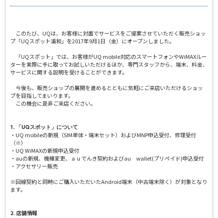
このたび、UQは、お客様に対面でサービスをご提案させていただく販売ショッ
プ「UQスポット浦和」を2017年9月1日（金）にオープンしました。
「UQスポット」では、お客様がUQ mobile対応のスマートフォンやWiMAXルー
ターを実際に手に取ってお試しいただけるほか、専門スタッフから、端末、料金、
サービスに関する説明を受けることができます。
今後も、販売ショップの展開を進めるとともに気軽にご来店いただけるショッ
プを目指してまいります。
この機会に是非ご来店ください。
1. 「UQスポット」について
・UQ mobileの新規（SIM単体・端末セット）およびMNP申込受付、修理受付
（※）
・UQ WiMAXの新規申込受付
・auの新規、機種変更、ａｕでんき契約およびau wallet(プリペイド)申込受付
・アクセサリー販売
※回線契約と同時にご購入いただいたAndroid端末（中古端末除く）が対象となり
ます。
2. 店舗情報