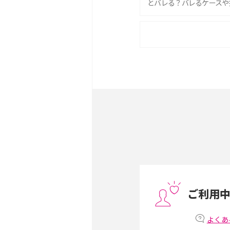
とバレる？バレるケースや
iPhone 16eとiPhone 
は？サイズやスペックを比
iPhone 16とiPhone 
ック・機能を徹底比較
Androidスマホとは？特
ット、おススメ機種を紹介
スマホや携帯端末の通信速
コツや解除のタイミング・
ご利用
非通知設定とは？184で
iPhone・Androidの設定
よくあ