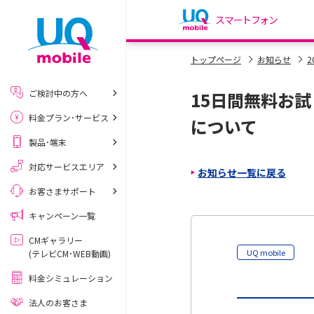
スマートフォン
my UQ WiMAX
トップページ
お知らせ
2
UQ WiMAX ご契約の方
ご検討中の方へ
15日間無料お試し
My UQ mobile
料金プラン･サービス
UQ mobile ご契約の方
について
製品･端末
UQ mobile
データチャージサイト
対応サービスエリア
お知らせ一覧に戻る
お客さまサポート
キャンペーン一覧
CMギャラリー
UQ mobile
(テレビCM･WEB動画)
料金シミュレーション
法人のお客さま