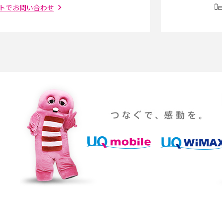
トでお問い合わせ
（旧Twitter）、
インスタのDMの送り方は？便利機能の使い方
送る方法を解説
や注意点をわかりやすく解説
「iPhoneを探す」の使い方と設定方法を紹
る方法は？相手に知ら
介！ブラウザやアプリから探す方法を詳しく
紹介
説
設定・変更方法を解
着信拒否とは？設定方法やブロックした番号
も紹介
確認方法を解説
ップ設定方法や空き容量
ASMRとは？意味や動画の種類、楽しみ方を紹
介
介
の特典は？料金プランやメ
スマホの位置情報機能とは？有効にした場合
法を解説
メリットや注意点などを解説