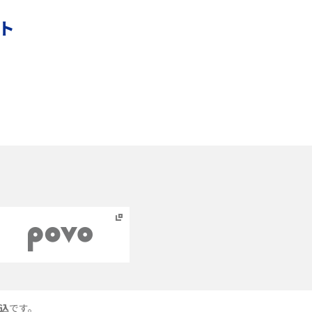
ント
本
スマホのバッテリー交換目安は？状態の確認方
法や劣化の原因、交換にかかる費用も解説
あ
iPhoneからAndroidへ乗り換えるメリット・デ
メリットは？データ移行方法も紹介
ッ
Bluetoothがつながらない？原因や対処法、注
意点を紹介
ネットワーク利用制限とは？確認方法と
「○△×」の意味を解説
ス
iCloud（アイクラウド）とは？使い方や容量不
足時の対処法をわかりやすく解説
込
です。