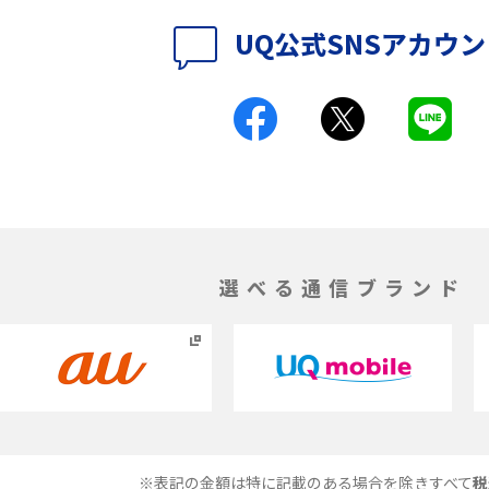
UQ公式SNSアカウ
ク方法・解除に向け
インスタグラムとは？登録や投稿の方法、基
機能をわかりやすく解説
とは？デメリットや
パケット通信料とは？どのようなサービスが
る？3Gサービスの終了についても解説
ができない理由は？対
バックグラウンド通信とは？オンにするメリ
やすく解説
トやデメリット、オフにする方法を解説
選べる通信ブランド
1 proを比較！サイズやカ
iPhoneのバッテリー交換の目安は？交換する
説
方法や費用なども解説
とは？特徴や作り方を解
タイムラプスとは？撮影するメリットやおス
メのシーン、コツなどをわかりやすく解説
※表記の金額は特に記載のある場合を除きすべて
税