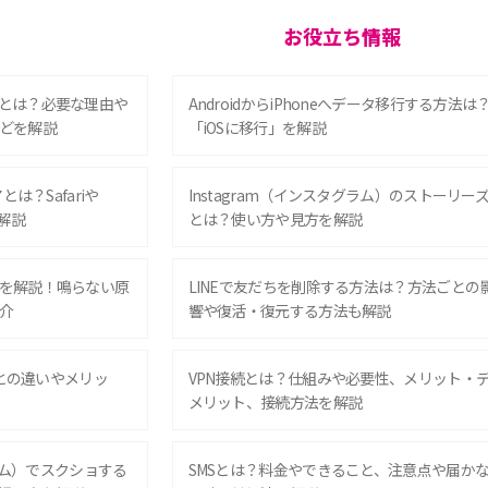
お役立ち情報
とは？必要な理由や
AndroidからiPhoneへデータ移行する方法は
どを解説
「iOSに移行」を解説
は？Safariや
Instagram（インスタグラム）のストーリー
解説
とは？使い方や見方を解説
を解説！鳴らない原
LINEで友だちを削除する方法は？方法ごとの
介
響や復活・復元する方法も解説
Eとの違いやメリッ
VPN接続とは？仕組みや必要性、メリット・
メリット、接続方法を解説
グラム）でスクショする
SMSとは？料金やできること、注意点や届か