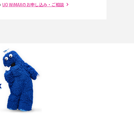
UQ WiMAXのお申し込み・ご相談
Bluetooth®とは？Wi-Fiとの違いやスマホ・PC
との接続方法を解説
Wi-Fiを快適に使うための速度はどれくらい？
解
用途別の目安・回線ごとの平均を紹介
の
LINEでブロックされているか確認する方法は？
手順や注意点を解説
メンションとは？LINE・X・Instagram・
Facebook・TikTokでのやり方を解説
インスタグラムのアカウント削除方法は？利用
の
解除との違いやバックアップの取り方などを解
説