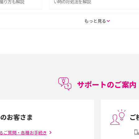
撮り方も解説
い時の対処法を解説
SE（第3世代）の違い
iPhone 16eとiPhone 14を徹底比較！スペッ
もっと見る
較して解説
ク・機能の違いをわかりやすく紹介
15の違いは？カメラ・スペ
iPhoneの機種変更のやり方は？事前準備・手
順やデータ移行方法をわかりやすく解説
徴やメリット・デメリ
高校生にスマホ制限は必要？所持率やメリッ
ト・デメリットを詳しく紹介
サポートのご案内
度制限とは？回避の
LINEの引き継ぎ方法は？対象データや事前準
方法を解説
備・条件・注意点などを解説
中のお客さま
ご
電話をかける方法や
iCloudの使用容量を減らす9つの方法！使用状
を解説
況の確認手順も紹介
るご質問・各種お手続き