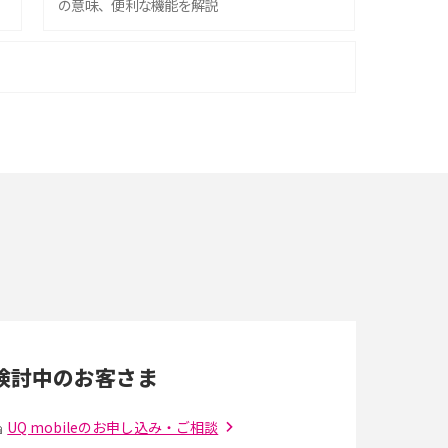
の意味、便利な機能を解説
iPhone 16シリーズのモデルを比較！価格・サ
イズ・カメラ性能の違いを徹底解説
スマホが高い理由は？購入費用を抑える方法や
端末を選ぶ時の注意点を解説！
スマホのネット通信速度が遅い原因は？すぐで
きる対処法や見直すポイントを解説
LINEの通知がこない時の原因と対処法9選！設
定の確認手順も解説
検討中のお客さま
スマホのウィジェットとは？iPhone・Android
の設定方法やおススメを紹介
UQ mobileのお申し込み・ご相談