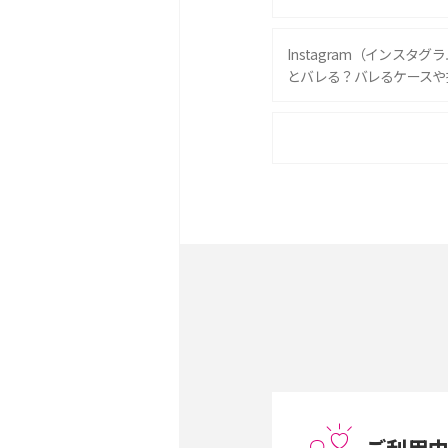
Instagram（インスタ
とバレる？バレるケースや
iPhone 16eとiPhone 
は？サイズやスペックを比
iPhone 16とiPhone 
ック・機能を徹底比較
Androidスマホとは？特
ット、おススメ機種を紹介
スマホや携帯端末の通信速
コツや解除のタイミング・
ご利用