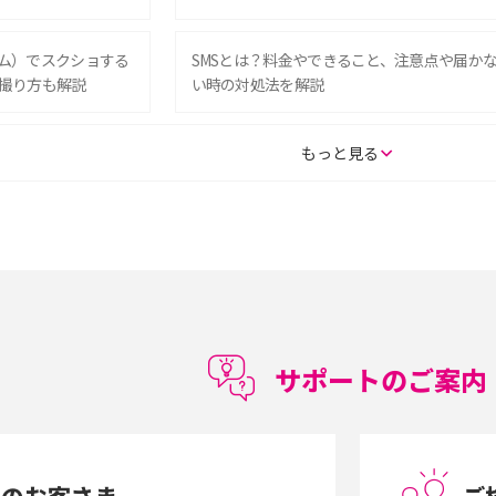
グラム）でスクショする
SMSとは？料金やできること、注意点や届か
撮り方も解説
い時の対処法を解説
SE（第3世代）の違い
iPhone 16eとiPhone 14を徹底比較！スペッ
もっと見る
較して解説
ク・機能の違いをわかりやすく紹介
15の違いは？カメラ・スペ
iPhoneの機種変更のやり方は？事前準備・手
順やデータ移行方法をわかりやすく解説
徴やメリット・デメリ
高校生にスマホ制限は必要？所持率やメリッ
ト・デメリットを詳しく紹介
サポートのご案内
度制限とは？回避の
LINEの引き継ぎ方法は？対象データや事前準
方法を解説
備・条件・注意点などを解説
中のお客さま
ご