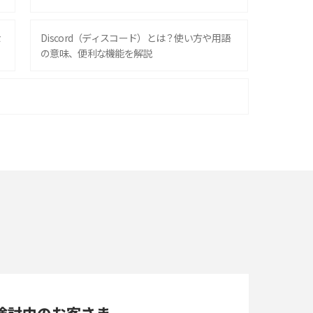
な
Discord（ディスコード）とは？使い方や用語
の意味、便利な機能を解説
iPhone 16シリーズのモデルを比較！価格・サ
イズ・カメラ性能の違いを徹底解説
スマホが高い理由は？購入費用を抑える方法や
端末を選ぶ時の注意点を解説！
スマホのネット通信速度が遅い原因は？すぐで
きる対処法や見直すポイントを解説
LINEの通知がこない時の原因と対処法9選！設
定の確認手順も解説
検討中のお客さま