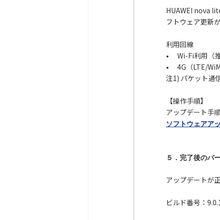
HUAWEI no
フトウェア更新
利用回線
• Wi-Fi利用（
• 4G（LTE/Wi
注1) パケット
【操作手順】
アップデート手
ソフトウェアアップデ
５．完了後のバ
アップデートが
ビルド番号：9.0.1.