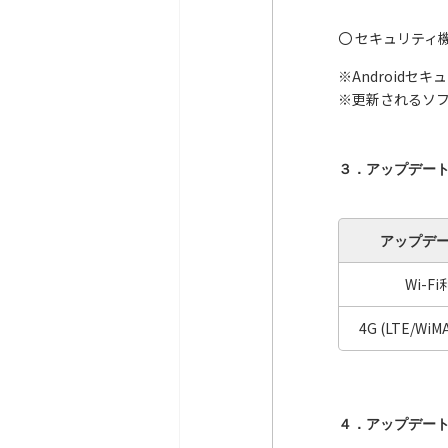
〇 セキュリティ
※Android
※更新されるソフト
３．アップデー
アップデ
Wi-F
4G (LTE/WiM
４．アップデー