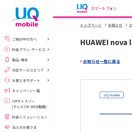
スマートフォン
my UQ WiMAX
トップページ
お知らせ
2
UQ WiMAX ご契約の方
ご検討中の方へ
HUAWEI nov
My UQ mobile
料金プラン･サービス
UQ mobile ご契約の方
製品･端末
お知らせ一覧に戻る
UQ mobile
データチャージサイト
対応サービスエリア
お客さまサポート
キャンペーン一覧
UQ mobile
CMギャラリー
(テレビCM･WEB動画)
料金シミュレーション
法人のお客さま