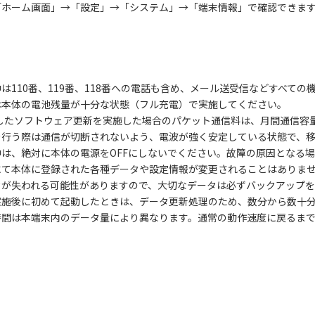
「ホーム画面」→「設定」→「システム」→「端末情報」で確認できま
は110番、119番、118番への電話も含め、メール送受信などすべての
は本体の電池残量が十分な状態（フル充電）で実施してください。
用したソフトウェア更新を実施した場合のパケット通信料は、月間通信容
を行う際は通信が切断されないよう、電波が強く安定している状態で、
は、絶対に本体の電源をOFFにしないでください。故障の原因となる
にて本体に登録された各種データや設定情報が変更されることはありま
タが失われる可能性がありますので、大切なデータは必ずバックアップを
実施後に初めて起動したときは、データ更新処理のため、数分から数十
時間は本端末内のデータ量により異なります。通常の動作速度に戻るま