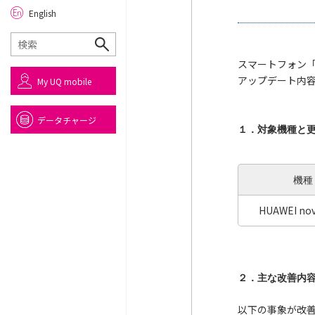
English
スマートフォン「H
アップデート内
My UQ mobile
データチャージ
１．対象機種と
機種
HUAWEI nova
２．主な改善内
以下の事象が改