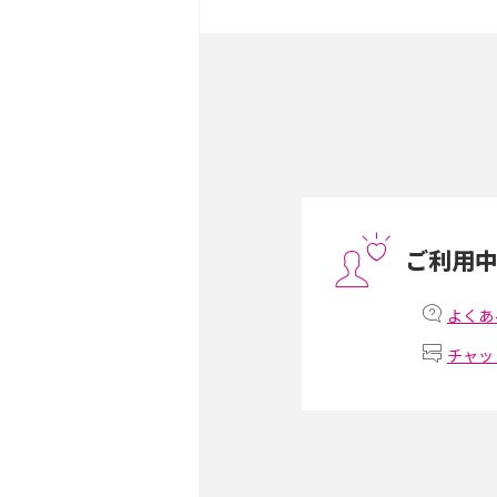
iPhone 16とiPhone 
ック・機能を徹底比較
Androidスマホとは？特
ット、おススメ機種を紹介
スマホや携帯端末の通信速
コツや解除のタイミング・
ご利用
非通知設定とは？184で
iPhone・Androidの設定
よくあ
チャッ
リプライ機能とは？LINE、X
Instagram、TikTokで
LINEで送信取り消しをす