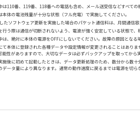
中は110番、119番、118番への電話も含め、メール送受信などすべて
は本体の電池残量が十分な状態（フル充電）で実施してください。
用したソフトウェア更新を実施した場合のパケット通信料は、月間通信容
を行う際は通信が切断されないよう、電波が強く安定している状態で、
中は、絶対に本体の電源をOFFにしないでください。故障の原因となる
にて本体に登録された各種データや設定情報が変更されることはありま
可能性がありますので、大切なデータは必ずバックアップを取ってから
実施後に初めて起動したときは、データ更新処理のため、数分から数十
のデータ量により異なります。通常の動作速度に戻るまでは電源を切ら