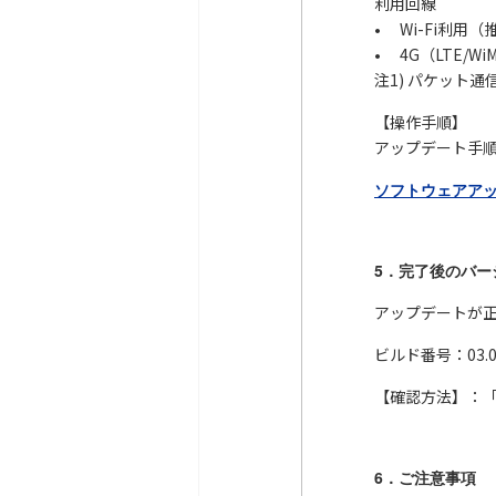
利用回線
• Wi-Fi利用（
• 4G（LTE/Wi
注1) パケット
【操作手順】
アップデート手
ソフトウェアアップ
5．完了後のバー
アップデートが
ビルド番号：03.00
【確認方法】：
6．ご注意事項