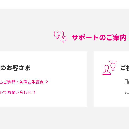
15の違いは？カメラ・スペ
iPhoneの機種変更のやり方は？事前準備・手
順やデータ移行方法をわかりやすく解説
徴やメリット・デメリ
高校生にスマホ制限は必要？所持率やメリッ
ト・デメリットを詳しく紹介
サポートのご案内
度制限とは？回避の
LINEの引き継ぎ方法は？対象データや事前準
方法を解説
備・条件・注意点などを解説
中のお客さま
ご
電話をかける方法や
iCloudの使用容量を減らす9つの方法！使用状
を解説
況の確認手順も紹介
るご質問・各種お手続き
トでお問い合わせ
（旧Twitter）、
インスタのDMの送り方は？便利機能の使い方
送る方法を解説
や注意点をわかりやすく解説
「iPhoneを探す」の使い方と設定方法を紹
る方法は？相手に知ら