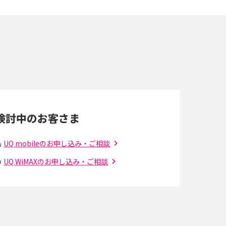
スマホが高い理由は？購入費用を抑える方法や
端末を選ぶ時の注意点を解説！
スマホのネット通信速度が遅い原因は？すぐで
きる対処法や見直すポイントを解説
LINEの通知がこない時の原因と対処法9選！設
定の確認手順も解説
検討中のお客さま
スマホのウィジェットとは？iPhone・Android
の設定方法やおススメを紹介
UQ mobileのお申し込み・ご相談
UQ WiMAXのお申し込み・ご相談
Bluetooth®とは？Wi-Fiとの違いやスマホ・PC
との接続方法を解説
Wi-Fiを快適に使うための速度はどれくらい？