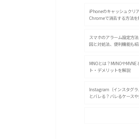
iPhoneのキャッシュクリアと
Chromeで消去する方法を
スマホのアラーム設定方法
因と対処法、便利機能も紹
MNOとは？MVNOやMVN
ト・デメリットを解説
Instagram（インスタ
とバレる？バレるケースや
iPhone 16eとiPhone 
は？サイズやスペックを比