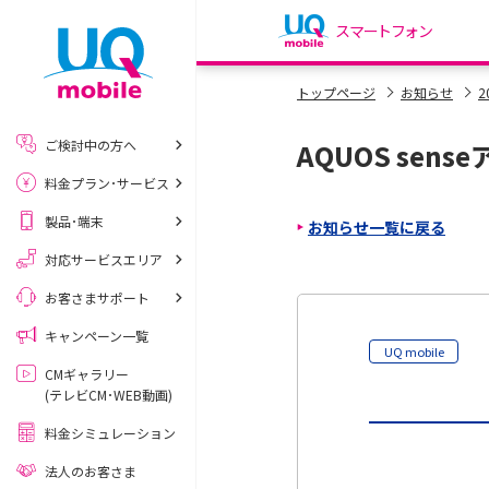
スマートフォン
my UQ WiMAX
トップページ
お知らせ
2
UQ WiMAX ご契約の方
ご検討中の方へ
AQUOS sen
My UQ mobile
料金プラン･サービス
UQ mobile ご契約の方
製品･端末
お知らせ一覧に戻る
UQ mobile
データチャージサイト
対応サービスエリア
お客さまサポート
キャンペーン一覧
UQ mobile
CMギャラリー
(テレビCM･WEB動画)
料金シミュレーション
法人のお客さま