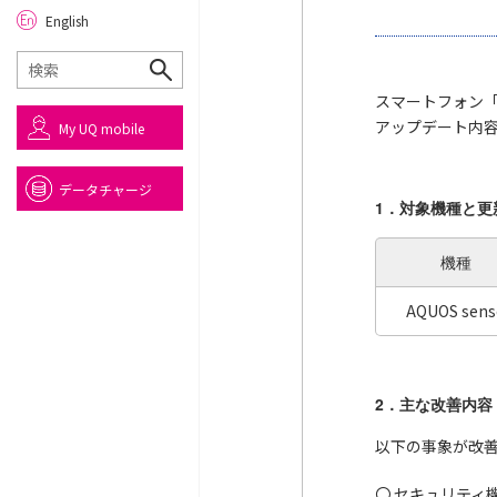
English
スマートフォン「
アップデート内
My UQ mobile
データチャージ
1．対象機種と更
機種
AQUOS sens
2．主な改善内容
以下の事象が改
〇 セキュリティ