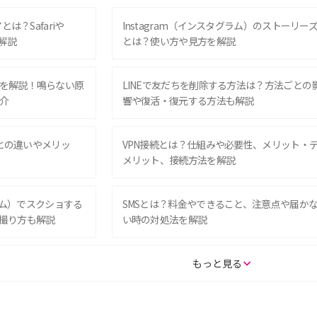
は？Safariや
Instagram（インスタグラム）のストーリー
解説
とは？使い方や見方を解説
を解説！鳴らない原
LINEで友だちを削除する方法は？方法ごとの
介
響や復活・復元する方法も解説
Eとの違いやメリッ
VPN接続とは？仕組みや必要性、メリット・
メリット、接続方法を解説
グラム）でスクショする
SMSとは？料金やできること、注意点や届か
撮り方も解説
い時の対処法を解説
SE（第3世代）の違い
iPhone 16eとiPhone 14を徹底比較！スペッ
もっと見る
較して解説
ク・機能の違いをわかりやすく紹介