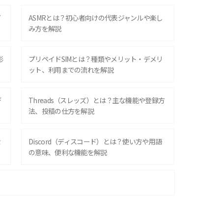
ズ
ASMRとは？初心者向けの代表ジャンルや楽し
み方を解説
影
プリペイドSIMとは？種類やメリット・デメリ
ット、利用までの流れを解説
デ
Threads（スレッズ）とは？主な機能や登録方
法、投稿の仕方を解説
な
Discord（ディスコード）とは？使い方や用語
の意味、便利な機能を解説
iPhone 16シリーズのモデルを比較！価格・サ
イズ・カメラ性能の違いを徹底解説