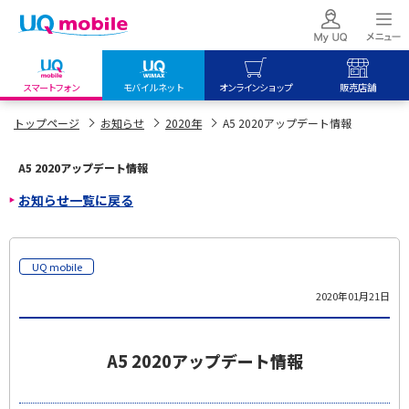
スマートフォン
モバイルネット
オンラインショップ
販売店舗
my UQ WiMAX
UQ mobile
UQ mobile
トップページ
お知らせ
2020年
A5 2020アップデート情報
UQ WiMAX ご契約の方
オンラインショップ
販売店舗
A5 2020アップデート情報
My UQ mobile
UQ WiMAX
UQ WiMAX
お知らせ一覧に戻る
UQ mobile ご契約の方
オンラインショップ
販売店舗
UQ mobile
データチャージサイト
UQ mobile
2020年01月21日
A5 2020アップデート情報