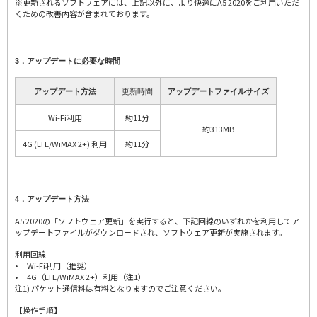
※更新されるソフトウェアには、上記以外に、より快適にA5 2020をご利用いただ
くための改善内容が含まれております。
3．アップデートに必要な時間
更新時間
アップデート方法
アップデートファイルサイズ
Wi-Fi利用
約11分
約313MB
4G (LTE/WiMAX 2+) 利用
約11分
4．アップデート方法
A5 2020の「ソフトウェア更新」を実行すると、下記回線のいずれかを利用してア
ップデートファイルがダウンロードされ、ソフトウェア更新が実施されます。
利用回線
• Wi-Fi利用（推奨）
• 4G（LTE/WiMAX 2+）利用（注1）
注1) パケット通信料は有料となりますのでご注意ください。
【操作手順】