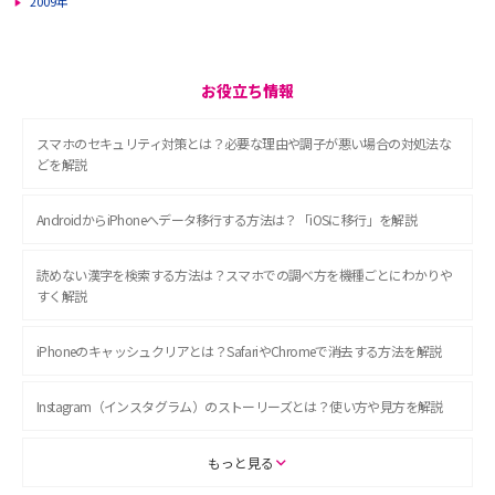
2009年
お役立ち情報
スマホのセキュリティ対策とは？必要な理由や調子が悪い場合の対処法な
どを解説
AndroidからiPhoneへデータ移行する方法は？「iOSに移行」を解説
読めない漢字を検索する方法は？スマホでの調べ方を機種ごとにわかりや
すく解説
iPhoneのキャッシュクリアとは？SafariやChromeで消去する方法を解説
Instagram（インスタグラム）のストーリーズとは？使い方や見方を解説
ASMRとは？初心者向けの代表ジャンルや楽しみ方を解説
もっと見る