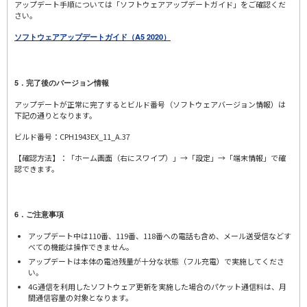
アップデート手順については「ソフトウェアアップデートガイド」をご確認くだ
さい。
ソフトウェアアップデートガイド（A5 2020）
5．完了後のバージョン情報
アップデートが正常に完了するとビルド番号（ソフトウェアバージョン情報）は
下記の通りとなります。
ビルド番号：CPH1943EX_11_A.37
【確認方法】：「ホーム画面（右にスワイプ）」→「設定」→「端末情報」で確
認できます。
6．ご注意事項
アップデート中は110番、119番、118番への電話も含め、メール送受信などす
べての機能は操作できません。
アップデートは本体の電池残量が十分な状態（フル充電）で実施してくださ
い。
4G通信を利用したソフトウェア更新を実施した場合のパケット通信料は、月
間通信容量の対象となります。