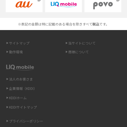
Androidスマホとは？特徴やメリット・デメリット、おススメ機種を紹介
高校生にスマホ制限は必要？所持率やメリット・デメリットを詳しく紹介
※表記の金額は特に記載のある場合を除きすべて
税込
です。
スマホのネット通信速度が遅い原因は？すぐできる対処法や見直すポイン
トを解説
サイトマップ
当サイトについて
動作環境
商標について
スマホや携帯端末の通信速度制限とは？回避のコツや解除のタイミング・
方法を解説
LINEの引き継ぎ方法は？対象データや事前準備・条件・注意点などを解説
法人のお客さま
企業情報（KDDI）
LINEの通知がこない時の原因と対処法9選！設定の確認手順も解説
KDDIホーム
非通知設定とは？184で電話をかける方法やiPhone・Androidの設定を解説
KDDIサイトマップ
iCloudの使用容量を減らす9つの方法！使用状況の確認手順も紹介
プライバシーポリシー