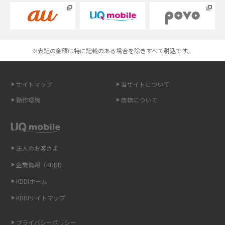
Androidスマホとは？特徴やメリット・デメリット、おススメ機種を紹介
高校生にスマホ制限は必要？所持率やメリット・デメリットを詳しく紹介
※表記の金額は特に記載のある場合を除きすべて
税込
です。
スマホのネット通信速度が遅い原因は？すぐできる対処法や見直すポイン
トを解説
サイトマップ
当サイトについて
動作環境
商標について
スマホや携帯端末の通信速度制限とは？回避のコツや解除のタイミング・
方法を解説
LINEの引き継ぎ方法は？対象データや事前準備・条件・注意点などを解説
法人のお客さま
企業情報（KDDI）
LINEの通知がこない時の原因と対処法9選！設定の確認手順も解説
KDDIホーム
非通知設定とは？184で電話をかける方法やiPhone・Androidの設定を解説
KDDIサイトマップ
iCloudの使用容量を減らす9つの方法！使用状況の確認手順も紹介
プライバシーポリシー