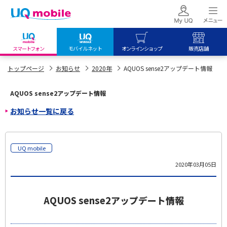
スマートフォン
モバイルネット
オンラインショップ
販売店舗
my UQ WiMAX
UQ mobile
UQ mobile
トップページ
お知らせ
2020年
AQUOS sense2アップデート情報
UQ WiMAX ご契約の方
オンラインショップ
販売店舗
AQUOS sense2アップデート情報
My UQ mobile
UQ WiMAX
UQ WiMAX
お知らせ一覧に戻る
UQ mobile ご契約の方
オンラインショップ
販売店舗
UQ mobile
データチャージサイト
UQ mobile
2020年03月05日
AQUOS sense2アップデート情報