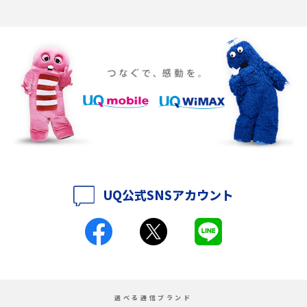
Discord（ディスコード）とは？使い方や用語の意味、便利な機能を解説
iPhone 16eとiPhone SE（第3世代）の違いは？サイズやスペックを比較し
て解説
iPhone 16eとiPhone 14を徹底比較！スペック・機能の違いをわかりやすく
紹介
iPhone 16シリーズのモデルを比較！価格・サイズ・カメラ性能の違いを徹
底解説
UQ公式SNSアカウント
iPhone 16とiPhone 15の違いは？カメラ・スペック・機能を徹底比較
iPhoneの機種変更のやり方は？事前準備・手順やデータ移行方法をわかり
やすく解説
スマホが高い理由は？購入費用を抑える方法や端末を選ぶ時の注意点を解
選べる通信ブランド
説！