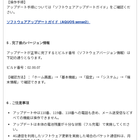
【操作手順】
アップデート手順については「ソフトウェアアップデートガイド」をご確認くだ
さい。
ソフトウェアアップデートガイド（AQUOS sense2）
5．完了後のバージョン情報
アップデートが正常に完了するとビルド番号（ソフトウェアバージョン情報）は
下記の通りとなります。
ビルド番号：02.00.07
【確認方法】：「ホーム画面」→「基本機能」→「設定」→「システム」→「端
末情報」で確認できます。
6．ご注意事項
アップデート中は110番、119番、118番への電話も含め、メール送受信などす
べての機能は操作できません。
アップデートは本体の電池残量が十分な状態（フル充電）で実施してくださ
い。
4G通信を利用したソフトウェア更新を実施した場合のパケット通信料は、月