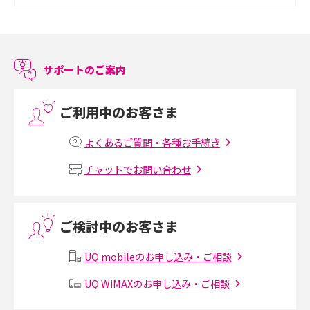
スマホのアラーム設定方法を解説！鳴らない原因と対処法、便利機能も紹
介
サポートのご案内
LINEで友だちを削除する方法は？方法ごとの影響や復活・復元する方法も
解説
ご利用中のお客さま
プリペイドSIMとは？種類やメリット・デメリット、利用までの流れを解説
よくあるご質問・各種お手続き
MNOとは？MVNOやMVNEとの違いやメリット・デメリットを解説
チャットでお問い合わせ
VPN接続とは？仕組みや必要性、メリット・デメリット、接続方法を解説
ご検討中のお客さま
Threads（スレッズ）とは？主な機能や登録方法、投稿の仕方を解説
UQ mobileのお申し込み・ご相談
Instagram（インスタグラム）でスクショするとバレる？バレるケースや撮
り方も解説
UQ WiMAXのお申し込み・ご相談
SMSとは？料金やできること、注意点や届かない時の対処法を解説