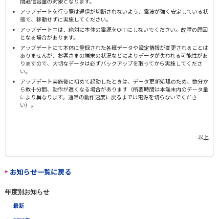
間通信容量の対象となります。
アップデートを行う際は通信が切断されないよう、電波が強く安定している状
態で、移動せずに実施してください。
アップデート中は、絶対に本体の電源をOFFにしないでください。故障の原因
となる場合があります。
アップデートにて本体に登録された各種データや設定情報が変更されることは
ありませんが、お客さまの端末の状況などによりデータが失われる可能性があ
りますので、大切なデータは必ずバックアップを取ってから実施してくださ
い。
アップデート実施後に初めて起動したときは、データ更新処理のため、数分か
ら数十分間、動作が遅くなる場合があります（所要時間は本端末内のデータ量
により異なります。通常の動作速度に戻るまでは電源を切らないでくださ
い）。
以上
お知らせ一覧に戻る
年度別お知らせ
最新