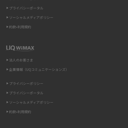
プライバシーポータル
スマホのウィジェットとは？iPhone・Androidの設定方法やおススメを紹
介
ソーシャルメディアポリシー
約款•利用規約
リプライ機能とは？LINE、X（旧Twitter）、Instagram、TikTokで送る方法
を解説
インスタのDMの送り方は？便利機能の使い方や注意点をわかりやすく解説
法人のお客さま
Bluetooth®とは？Wi-Fiとの違いやスマホ・PCとの接続方法を解説
企業情報（UQコミュニケーションズ）
LINEで送信取り消しをする方法は？相手に知られるのか、削除との違いも
紹介
プライバシーポリシー
プライバシーポータル
「iPhoneを探す」の使い方と設定方法を紹介！ブラウザやアプリから探す
方法を詳しく解説
ソーシャルメディアポリシー
約款•利用規約
Wi-Fiを快適に使うための速度はどれくらい？用途別の目安・回線ごとの平
均を紹介