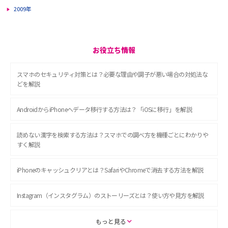
2009年
お役立ち情報
スマホのセキュリティ対策とは？必要な理由や調子が悪い場合の対処法な
どを解説
AndroidからiPhoneへデータ移行する方法は？「iOSに移行」を解説
読めない漢字を検索する方法は？スマホでの調べ方を機種ごとにわかりや
すく解説
iPhoneのキャッシュクリアとは？SafariやChromeで消去する方法を解説
Instagram（インスタグラム）のストーリーズとは？使い方や見方を解説
ASMRとは？初心者向けの代表ジャンルや楽しみ方を解説
もっと見る