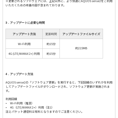
※更新されるソフトウェアには、上記以外に、より快適にAQUOS sense2をご利用
いただくための改善内容が含まれております。
3．アップデートに必要な時間
更新時間
アップデート方法
アップデートファイルサイズ
Wi-Fi利用
約15分
約215MB
4G (LTE/WiMAX 2+) 利用
約15分
4．アップデート方法
AQUOS sense2の「ソフトウェア更新」を実行すると、下記回線のいずれかを利用
してアップデートファイルがダウンロードされ、ソフトウェア更新が実施されま
す。
利用回線
• Wi-Fi利用（推奨）
• 4G（LTE/WiMAX 2+）利用（注1）
注1) パケット通信料は有料となりますのでご注意ください。