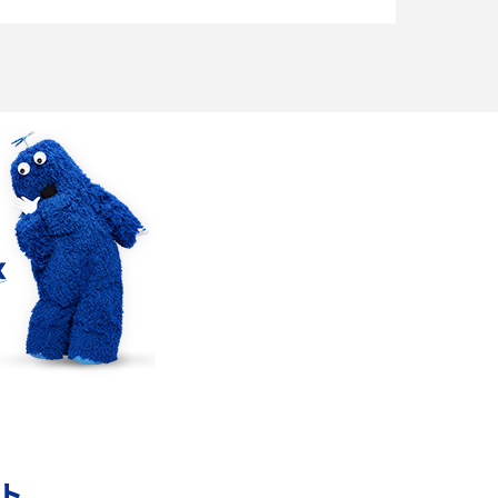
との接続方法を解説
Wi-Fiを快適に使うための速度はどれくらい？
解
用途別の目安・回線ごとの平均を紹介
の
LINEでブロックされているか確認する方法は？
手順や注意点を解説
メンションとは？LINE・X・Instagram・
Facebook・TikTokでのやり方を解説
インスタグラムのアカウント削除方法は？利用
の
解除との違いやバックアップの取り方などを解
説
ント