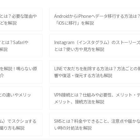
とは？必要な理由や
AndroidからiPhoneへデータ移行する方法は
どを解説
「iOSに移行」を解説
は？Safariや
Instagram（インスタグラム）のストーリー
解説
とは？使い方や見方を解説
を解説！鳴らない原
LINEで友だちを削除する方法は？方法ごとの
介
響や復活・復元する方法も解説
Eとの違いやメリッ
VPN接続とは？仕組みや必要性、メリット・
メリット、接続方法を解説
グラム）でスクショする
SMSとは？料金やできること、注意点や届か
撮り方も解説
い時の対処法を解説