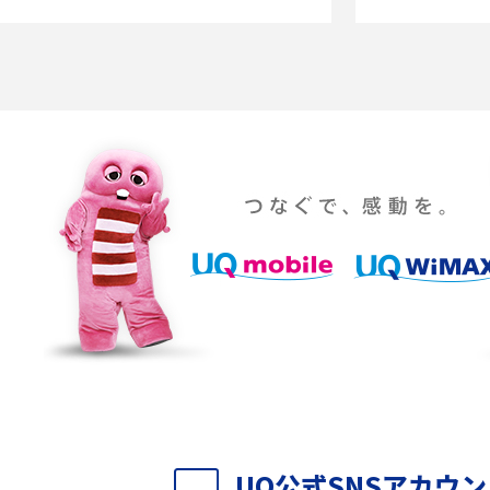
送る方法を解説
や注意点をわかりやすく解説
「iPhoneを探す」の使い方と設定方法を紹
る方法は？相手に知ら
介！ブラウザやアプリから探す方法を詳しく
紹介
説
設定・変更方法を解
着信拒否とは？設定方法やブロックした番号
も紹介
確認方法を解説
ップ設定方法や空き容量
ASMRとは？意味や動画の種類、楽しみ方を紹
介
介
の特典は？料金プランやメ
スマホの位置情報機能とは？有効にした場合
法を解説
メリットや注意点などを解説
UQ公式SNSアカウ