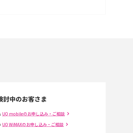
iPhone 16シリーズのモデルを比較！価格・サ
イズ・カメラ性能の違いを徹底解説
スマホが高い理由は？購入費用を抑える方法や
端末を選ぶ時の注意点を解説！
スマホのネット通信速度が遅い原因は？すぐで
きる対処法や見直すポイントを解説
LINEの通知がこない時の原因と対処法9選！設
定の確認手順も解説
検討中のお客さま
スマホのウィジェットとは？iPhone・Android
の設定方法やおススメを紹介
UQ mobileのお申し込み・ご相談
UQ WiMAXのお申し込み・ご相談
Bluetooth®とは？Wi-Fiとの違いやスマホ・PC