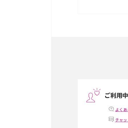
iPhone 16eとiPhone 
は？サイズやスペックを比
iPhone 16とiPhone 
ック・機能を徹底比較
Androidスマホとは？特
ット、おススメ機種を紹介
スマホや携帯端末の通信速
コツや解除のタイミング・
ご利用
非通知設定とは？184で
iPhone・Androidの設定
よくあ
チャッ
リプライ機能とは？LINE、X