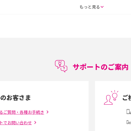
SE（第3世代）の違い
iPhone 16eとiPhone 14を徹底比較！スペッ
もっと見る
較して解説
ク・機能の違いをわかりやすく紹介
15の違いは？カメラ・スペ
iPhoneの機種変更のやり方は？事前準備・手
順やデータ移行方法をわかりやすく解説
徴やメリット・デメリ
高校生にスマホ制限は必要？所持率やメリッ
ト・デメリットを詳しく紹介
サポートのご案内
度制限とは？回避の
LINEの引き継ぎ方法は？対象データや事前準
方法を解説
備・条件・注意点などを解説
中のお客さま
ご
電話をかける方法や
iCloudの使用容量を減らす9つの方法！使用状
を解説
況の確認手順も紹介
るご質問・各種お手続き
トでお問い合わせ
（旧Twitter）、
インスタのDMの送り方は？便利機能の使い方