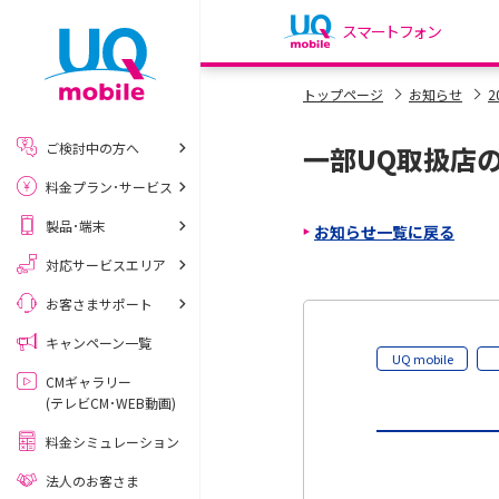
スマートフォン
my UQ WiMAX
トップページ
お知らせ
2
UQ WiMAX ご契約の方
ご検討中の方へ
一部UQ取扱店
My UQ mobile
料金プラン･サービス
UQ mobile ご契約の方
製品･端末
お知らせ一覧に戻る
UQ mobile
データチャージサイト
対応サービスエリア
お客さまサポート
キャンペーン一覧
UQ mobile
CMギャラリー
(テレビCM･WEB動画)
料金シミュレーション
法人のお客さま