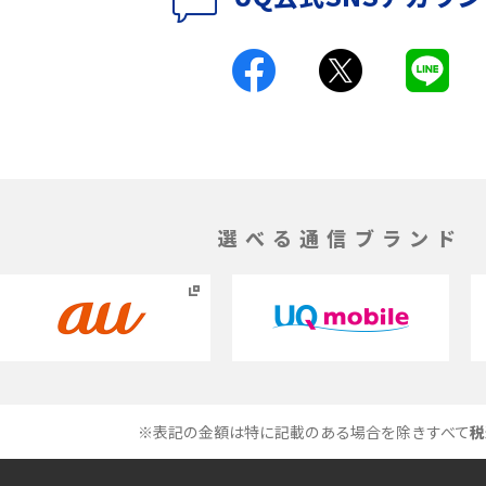
ク方法・解除に向け
インスタグラムとは？登録や投稿の方法、基
機能をわかりやすく解説
とは？デメリットや
パケット通信料とは？どのようなサービスが
る？3Gサービスの終了についても解説
ができない理由は？対
バックグラウンド通信とは？オンにするメリ
やすく解説
トやデメリット、オフにする方法を解説
選べる通信ブランド
1 proを比較！サイズやカ
iPhoneのバッテリー交換の目安は？交換する
説
方法や費用なども解説
とは？特徴や作り方を解
タイムラプスとは？撮影するメリットやおス
メのシーン、コツなどをわかりやすく解説
※表記の金額は特に記載のある場合を除きすべて
税
プドラゴン）とは？性能
画面ミラーリングとは？接続の種類や方法、