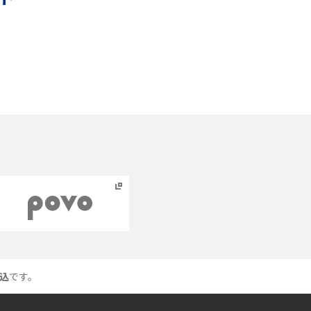
本
スマホのバッテリー交換目安は？状態の確認方
法や劣化の原因、交換にかかる費用も解説
あ
iPhoneからAndroidへ乗り換えるメリット・デ
メリットは？データ移行方法も紹介
ッ
Bluetoothがつながらない？原因や対処法、注
意点を紹介
ネットワーク利用制限とは？確認方法と
「○△×」の意味を解説
ス
iCloud（アイクラウド）とは？使い方や容量不
足時の対処法をわかりやすく解説
込
です。
つ
非通知電話とは？かかってくる理由や対処法を