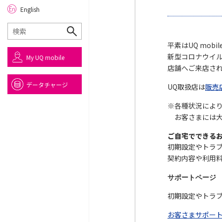
English
平素はUQ mob
新型コロナウイ
My UQ mobile
店舗へご来店さ
データチャージ
UQ取扱店は
販売
※各種状況によ
お客さまには大
ご自宅でできる
初期設定やトラ
契約内容や利用
サポートページ
初期設定やトラ
お客さまサポート（