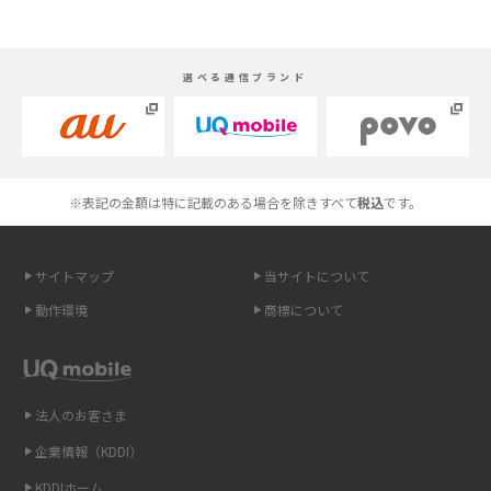
やすく解説
スマホが高い理由は？購入費用を抑える方法や端末を選ぶ時の注意点を解
選べる通信ブランド
説！
Androidスマホとは？特徴やメリット・デメリット、おススメ機種を紹介
高校生にスマホ制限は必要？所持率やメリット・デメリットを詳しく紹介
※表記の金額は特に記載のある場合を除きすべて
税込
です。
スマホのネット通信速度が遅い原因は？すぐできる対処法や見直すポイン
トを解説
サイトマップ
当サイトについて
動作環境
商標について
スマホや携帯端末の通信速度制限とは？回避のコツや解除のタイミング・
方法を解説
LINEの引き継ぎ方法は？対象データや事前準備・条件・注意点などを解説
法人のお客さま
企業情報（KDDI）
LINEの通知がこない時の原因と対処法9選！設定の確認手順も解説
KDDIホーム