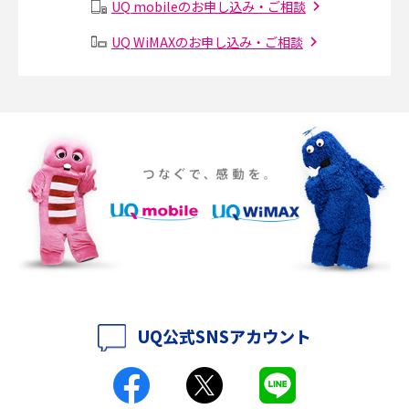
UQ mobileのお申し込み・ご相談
Instagram（インスタグラム）でスクショするとバレる？バレるケースや撮
り方も解説
UQ WiMAXのお申し込み・ご相談
SMSとは？料金やできること、注意点や届かない時の対処法を解説
Discord（ディスコード）とは？使い方や用語の意味、便利な機能を解説
iPhone 16eとiPhone SE（第3世代）の違いは？サイズやスペックを比較し
て解説
iPhone 16eとiPhone 14を徹底比較！スペック・機能の違いをわかりやすく
紹介
iPhone 16シリーズのモデルを比較！価格・サイズ・カメラ性能の違いを徹
底解説
UQ公式SNSアカウント
iPhone 16とiPhone 15の違いは？カメラ・スペック・機能を徹底比較
iPhoneの機種変更のやり方は？事前準備・手順やデータ移行方法をわかり