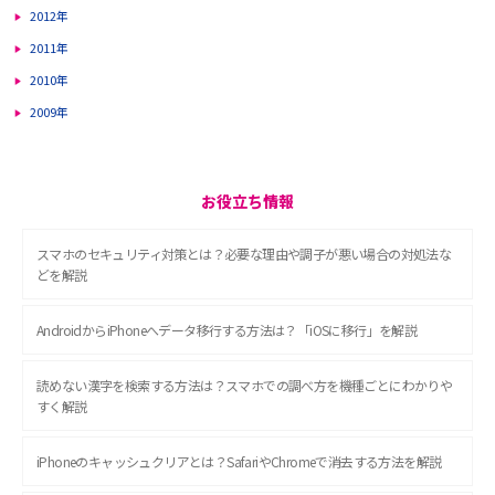
2012年
2011年
2010年
2009年
お役立ち情報
スマホのセキュリティ対策とは？必要な理由や調子が悪い場合の対処法な
どを解説
AndroidからiPhoneへデータ移行する方法は？「iOSに移行」を解説
読めない漢字を検索する方法は？スマホでの調べ方を機種ごとにわかりや
すく解説
iPhoneのキャッシュクリアとは？SafariやChromeで消去する方法を解説