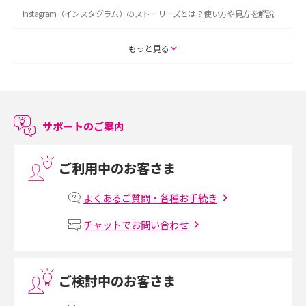
Instagram（インスタグラム）のストーリーズとは？使い方や見方を解説
ASMRとは？初心者向けの代表ジャンルや楽しみ方を解説
もっと見る
スマホのアラーム設定方法を解説！鳴らない原因と対処法、便利機能も紹
介
サポートのご案内
LINEで友だちを削除する方法は？方法ごとの影響や復活・復元する方法も
解説
ご利用中のお客さま
プリペイドSIMとは？種類やメリット・デメリット、利用までの流れを解説
よくあるご質問・各種お手続き
MNOとは？MVNOやMVNEとの違いやメリット・デメリットを解説
チャットでお問い合わせ
VPN接続とは？仕組みや必要性、メリット・デメリット、接続方法を解説
ご検討中のお客さま
Threads（スレッズ）とは？主な機能や登録方法、投稿の仕方を解説