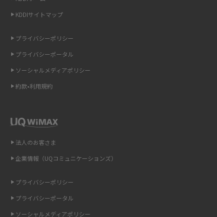
非通知設定とは？184で電話をかける方法やiPhone・Androidの設定を解説
KDDIサイトマップ
iCloudの使用容量を減らす9つの方法！使用状況の確認手順も紹介
プライバシーポリシー
プライバシーポータル
スマホのウィジェットとは？iPhone・Androidの設定方法やおススメを紹
介
ソーシャルメディアポリシー
約款•利用規約
リプライ機能とは？LINE、X（旧Twitter）、Instagram、TikTokで送る方法
を解説
インスタのDMの送り方は？便利機能の使い方や注意点をわかりやすく解説
法人のお客さま
Bluetooth®とは？Wi-Fiとの違いやスマホ・PCとの接続方法を解説
企業情報（UQコミュニケーションズ）
LINEで送信取り消しをする方法は？相手に知られるのか、削除との違いも
紹介
プライバシーポリシー
プライバシーポータル
「iPhoneを探す」の使い方と設定方法を紹介！ブラウザやアプリから探す
方法を詳しく解説
ソーシャルメディアポリシー