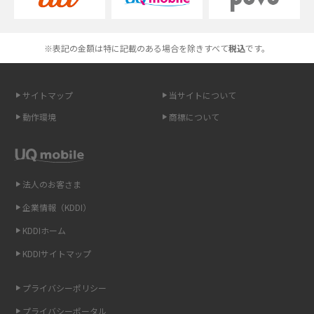
Androidスマホとは？特徴やメリット・デメリット、おススメ機種を紹介
高校生にスマホ制限は必要？所持率やメリット・デメリットを詳しく紹介
※表記の金額は特に記載のある場合を除きすべて
税込
です。
スマホのネット通信速度が遅い原因は？すぐできる対処法や見直すポイン
トを解説
サイトマップ
当サイトについて
動作環境
商標について
スマホや携帯端末の通信速度制限とは？回避のコツや解除のタイミング・
方法を解説
LINEの引き継ぎ方法は？対象データや事前準備・条件・注意点などを解説
法人のお客さま
企業情報（KDDI）
LINEの通知がこない時の原因と対処法9選！設定の確認手順も解説
KDDIホーム
非通知設定とは？184で電話をかける方法やiPhone・Androidの設定を解説
KDDIサイトマップ
iCloudの使用容量を減らす9つの方法！使用状況の確認手順も紹介
プライバシーポリシー
プライバシーポータル
スマホのウィジェットとは？iPhone・Androidの設定方法やおススメを紹