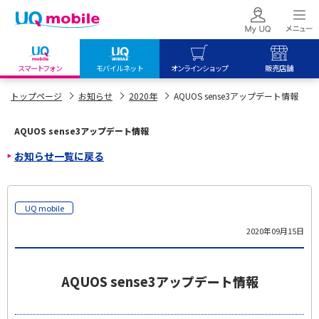
スマートフォン
モバイルネット
オンラインショップ
販売店舗
my UQ WiMAX
UQ mobile
UQ mobile
トップページ
お知らせ
2020年
AQUOS sense3アップデート情報
UQ WiMAX ご契約の方
オンラインショップ
販売店舗
AQUOS sense3アップデート情報
My UQ mobile
UQ WiMAX
UQ WiMAX
お知らせ一覧に戻る
UQ mobile ご契約の方
オンラインショップ
販売店舗
UQ mobile
データチャージサイト
UQ mobile
2020年09月15日
AQUOS sense3アップデート情報