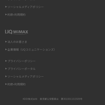
介
ソーシャルメディアポリシー
約款•利用規約
リプライ機能とは？LINE、X（旧Twitter）、Instagram、TikTokで送る方法
を解説
インスタのDMの送り方は？便利機能の使い方や注意点をわかりやすく解説
法人のお客さま
Bluetooth®とは？Wi-Fiとの違いやスマホ・PCとの接続方法を解説
企業情報（UQコミュニケーションズ）
LINEで送信取り消しをする方法は？相手に知られるのか、削除との違いも
紹介
プライバシーポリシー
プライバシーポータル
「iPhoneを探す」の使い方と設定方法を紹介！ブラウザやアプリから探す
方法を詳しく解説
ソーシャルメディアポリシー
約款•利用規約
Wi-Fiを快適に使うための速度はどれくらい？用途別の目安・回線ごとの平
均を紹介
KDDI株式会社 東京都公安委員会 第301001102509号
LINEの着信音や通知音の設定・変更方法を解説！鳴らない場合の対処法も