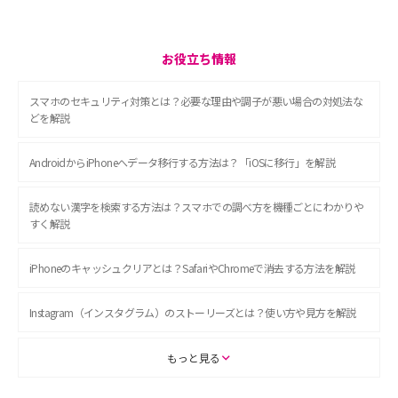
お役立ち情報
スマホのセキュリティ対策とは？必要な理由や調子が悪い場合の対処法な
どを解説
AndroidからiPhoneへデータ移行する方法は？「iOSに移行」を解説
読めない漢字を検索する方法は？スマホでの調べ方を機種ごとにわかりや
すく解説
iPhoneのキャッシュクリアとは？SafariやChromeで消去する方法を解説
Instagram（インスタグラム）のストーリーズとは？使い方や見方を解説
ASMRとは？初心者向けの代表ジャンルや楽しみ方を解説
もっと見る