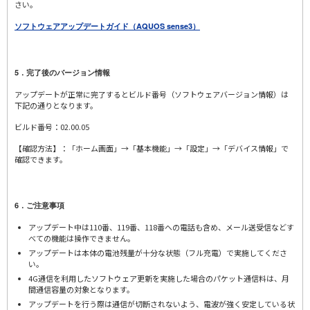
さい。
ソフトウェアアップデートガイド（AQUOS sense3）
5．完了後のバージョン情報
アップデートが正常に完了するとビルド番号（ソフトウェアバージョン情報）は
下記の通りとなります。
ビルド番号：02.00.05
【確認方法】：「ホーム画面」→「基本機能」→「設定」→「デバイス情報」で
確認できます。
6．ご注意事項
アップデート中は110番、119番、118番への電話も含め、メール送受信などす
べての機能は操作できません。
アップデートは本体の電池残量が十分な状態（フル充電）で実施してくださ
い。
4G通信を利用したソフトウェア更新を実施した場合のパケット通信料は、月
間通信容量の対象となります。
アップデートを行う際は通信が切断されないよう、電波が強く安定している状