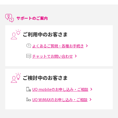
スマホのアラーム設定方法を解説！鳴らない原因と対処法、便利機能も紹
介
サポートのご案内
LINEで友だちを削除する方法は？方法ごとの影響や復活・復元する方法も
解説
ご利用中のお客さま
プリペイドSIMとは？種類やメリット・デメリット、利用までの流れを解説
よくあるご質問・各種お手続き
MNOとは？MVNOやMVNEとの違いやメリット・デメリットを解説
チャットでお問い合わせ
VPN接続とは？仕組みや必要性、メリット・デメリット、接続方法を解説
ご検討中のお客さま
Threads（スレッズ）とは？主な機能や登録方法、投稿の仕方を解説
UQ mobileのお申し込み・ご相談
Instagram（インスタグラム）でスクショするとバレる？バレるケースや撮
り方も解説
UQ WiMAXのお申し込み・ご相談
SMSとは？料金やできること、注意点や届かない時の対処法を解説