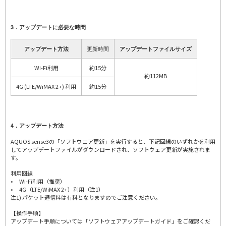
3．アップデートに必要な時間
更新時間
アップデート方法
アップデートファイルサイズ
Wi-Fi利用
約15分
約112MB
4G (LTE/WiMAX 2+) 利用
約15分
4．アップデート方法
AQUOS sense3の「ソフトウェア更新」を実行すると、下記回線のいずれかを利用
してアップデートファイルがダウンロードされ、ソフトウェア更新が実施されま
す。
利用回線
• Wi-Fi利用（推奨）
• 4G（LTE/WiMAX 2+）利用（注1）
注1) パケット通信料は有料となりますのでご注意ください。
【操作手順】
アップデート手順については「ソフトウェアアップデートガイド」をご確認くだ