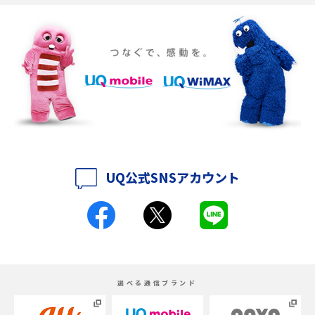
Discord（ディスコード）とは？使い方や用語の意味、便利な機能を解説
iPhone 16eとiPhone SE（第3世代）の違いは？サイズやスペックを比較し
て解説
iPhone 16eとiPhone 14を徹底比較！スペック・機能の違いをわかりやすく
紹介
iPhone 16シリーズのモデルを比較！価格・サイズ・カメラ性能の違いを徹
底解説
UQ公式SNSアカウント
iPhone 16とiPhone 15の違いは？カメラ・スペック・機能を徹底比較
iPhoneの機種変更のやり方は？事前準備・手順やデータ移行方法をわかり
やすく解説
スマホが高い理由は？購入費用を抑える方法や端末を選ぶ時の注意点を解
選べる通信ブランド
説！