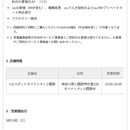
約のお客様のみ）（※2）
auの新規（MNP含む）、機種変更、auでんき契約およびau PAYプリペイドカ
ード申込受付
アクセサリー販売
回線契約と同時にご購入いただいたAndroid端末（中古端末除く）が対象となりま
す。
家電量販店等のWiMAXサービス事業者とご契約のお客様は受付できません。お客様
がご契約のサービス事業者へお問い合わせください。
2. 店舗情報
店舗名
住所
営業時間
UQスポットダイナシティ小田原
神奈川県小田原市中里208
10:00-20:00
ダイナシティ小田原4F
3．営業開始日
9月19日（土）