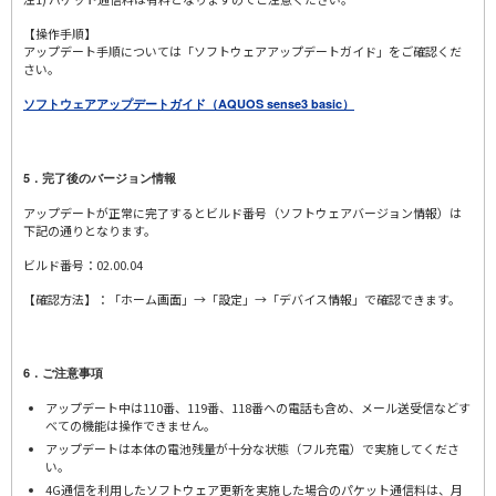
【操作手順】
アップデート手順については「ソフトウェアアップデートガイド」をご確認くだ
さい。
ソフトウェアアップデートガイド（AQUOS sense3 basic）
5．完了後のバージョン情報
アップデートが正常に完了するとビルド番号（ソフトウェアバージョン情報）は
下記の通りとなります。
ビルド番号：02.00.04
【確認方法】：「ホーム画面」→「設定」→「デバイス情報」で確認できます。
6．ご注意事項
アップデート中は110番、119番、118番への電話も含め、メール送受信などす
べての機能は操作できません。
アップデートは本体の電池残量が十分な状態（フル充電）で実施してくださ
い。
4G通信を利用したソフトウェア更新を実施した場合のパケット通信料は、月