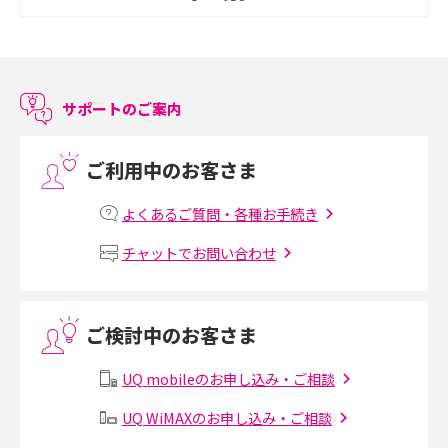
スマホのアラーム設定方法を解説！鳴らない原因と対処法、便利機能も紹
介
サポートのご案内
LINEで友だちを削除する方法は？方法ごとの影響や復活・復元する方法も
解説
ご利用中のお客さま
プリペイドSIMとは？種類やメリット・デメリット、利用までの流れを解説
よくあるご質問・各種お手続き
MNOとは？MVNOやMVNEとの違いやメリット・デメリットを解説
チャットでお問い合わせ
VPN接続とは？仕組みや必要性、メリット・デメリット、接続方法を解説
ご検討中のお客さま
Threads（スレッズ）とは？主な機能や登録方法、投稿の仕方を解説
UQ mobileのお申し込み・ご相談
Instagram（インスタグラム）でスクショするとバレる？バレるケースや撮
り方も解説
UQ WiMAXのお申し込み・ご相談