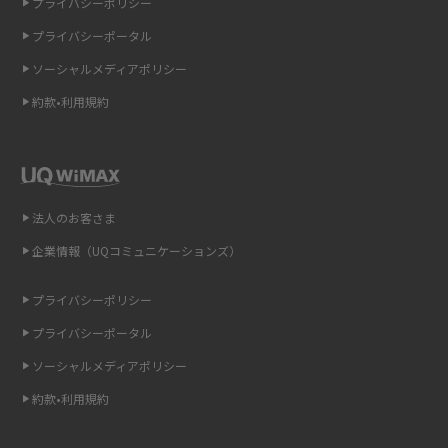
プライバシーポリシー
プライバシーポータル
スマホのウィジェットとは？iPhone・Androidの設定方法やおススメを紹
介
ソーシャルメディアポリシー
約款•利用規約
リプライ機能とは？LINE、X（旧Twitter）、Instagram、TikTokで送る方法
を解説
インスタのDMの送り方は？便利機能の使い方や注意点をわかりやすく解説
法人のお客さま
Bluetooth®とは？Wi-Fiとの違いやスマホ・PCとの接続方法を解説
企業情報（UQコミュニケーションズ）
LINEで送信取り消しをする方法は？相手に知られるのか、削除との違いも
紹介
プライバシーポリシー
プライバシーポータル
「iPhoneを探す」の使い方と設定方法を紹介！ブラウザやアプリから探す
方法を詳しく解説
ソーシャルメディアポリシー
約款•利用規約
Wi-Fiを快適に使うための速度はどれくらい？用途別の目安・回線ごとの平
均を紹介