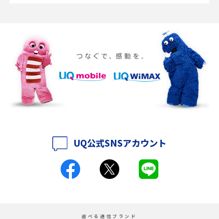
SMSとは？料金やできること、注意点や届かない時の対処法を解説
Discord（ディスコード）とは？使い方や用語の意味、便利な機能を解説
iPhone 16eとiPhone SE（第3世代）の違いは？サイズやスペックを比較し
て解説
iPhone 16eとiPhone 14を徹底比較！スペック・機能の違いをわかりやすく
紹介
iPhone 16シリーズのモデルを比較！価格・サイズ・カメラ性能の違いを徹
底解説
UQ公式SNSアカウント
iPhone 16とiPhone 15の違いは？カメラ・スペック・機能を徹底比較
iPhoneの機種変更のやり方は？事前準備・手順やデータ移行方法をわかり
やすく解説
スマホが高い理由は？購入費用を抑える方法や端末を選ぶ時の注意点を解
選べる通信ブランド
説！