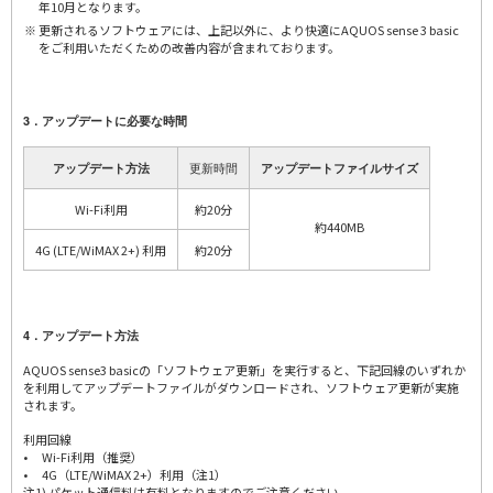
年10月となります。
更新されるソフトウェアには、上記以外に、より快適にAQUOS sense 3 basic
をご利用いただくための改善内容が含まれております。
3．アップデートに必要な時間
更新時間
アップデート方法
アップデートファイルサイズ
Wi-Fi利用
約20分
約440MB
4G (LTE/WiMAX 2+) 利用
約20分
4．アップデート方法
AQUOS sense3 basicの「ソフトウェア更新」を実行すると、下記回線のいずれか
を利用してアップデートファイルがダウンロードされ、ソフトウェア更新が実施
されます。
利用回線
• Wi-Fi利用（推奨）
• 4G（LTE/WiMAX 2+）利用（注1）
注1) パケット通信料は有料となりますのでご注意ください。