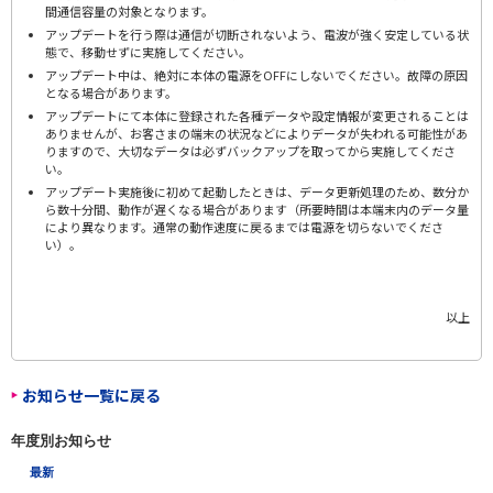
間通信容量の対象となります。
アップデートを行う際は通信が切断されないよう、電波が強く安定している状
態で、移動せずに実施してください。
アップデート中は、絶対に本体の電源をOFFにしないでください。故障の原因
となる場合があります。
アップデートにて本体に登録された各種データや設定情報が変更されることは
ありませんが、お客さまの端末の状況などによりデータが失われる可能性があ
りますので、大切なデータは必ずバックアップを取ってから実施してくださ
い。
アップデート実施後に初めて起動したときは、データ更新処理のため、数分か
ら数十分間、動作が遅くなる場合があります（所要時間は本端末内のデータ量
により異なります。通常の動作速度に戻るまでは電源を切らないでくださ
い）。
以上
お知らせ一覧に戻る
年度別お知らせ
最新