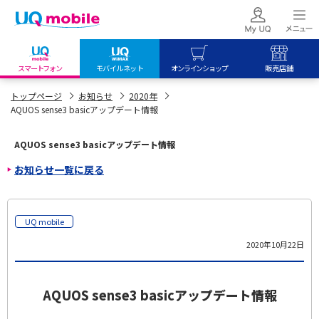
スマートフォン
モバイルネット
オンラインショップ
販売店舗
my UQ WiMAX
UQ mobile
UQ mobile
トップページ
お知らせ
2020年
AQUOS sense3 basicアップデート情報
UQ WiMAX ご契約の方
オンラインショップ
販売店舗
My UQ mobile
UQ WiMAX
UQ WiMAX
AQUOS sense3 basicアップデート情報
UQ mobile ご契約の方
オンラインショップ
販売店舗
お知らせ一覧に戻る
UQ mobile
データチャージサイト
UQ mobile
2020年10月22日
AQUOS sense3 basicアップデート情報