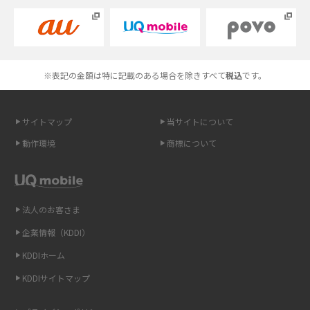
Androidスマホとは？特徴やメリット・デメリット、おススメ機種を紹介
高校生にスマホ制限は必要？所持率やメリット・デメリットを詳しく紹介
※表記の金額は特に記載のある場合を除きすべて
税込
です。
スマホのネット通信速度が遅い原因は？すぐできる対処法や見直すポイン
トを解説
サイトマップ
当サイトについて
動作環境
商標について
スマホや携帯端末の通信速度制限とは？回避のコツや解除のタイミング・
方法を解説
LINEの引き継ぎ方法は？対象データや事前準備・条件・注意点などを解説
法人のお客さま
企業情報（KDDI）
LINEの通知がこない時の原因と対処法9選！設定の確認手順も解説
KDDIホーム
非通知設定とは？184で電話をかける方法やiPhone・Androidの設定を解説
KDDIサイトマップ
iCloudの使用容量を減らす9つの方法！使用状況の確認手順も紹介