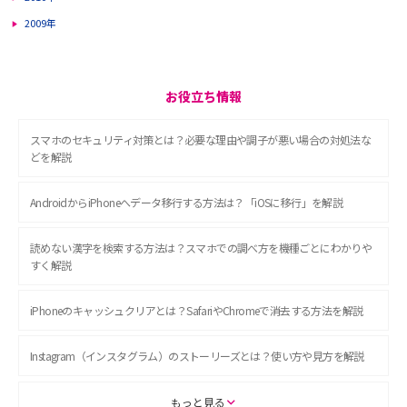
2009年
お役立ち情報
スマホのセキュリティ対策とは？必要な理由や調子が悪い場合の対処法な
どを解説
AndroidからiPhoneへデータ移行する方法は？「iOSに移行」を解説
読めない漢字を検索する方法は？スマホでの調べ方を機種ごとにわかりや
すく解説
iPhoneのキャッシュクリアとは？SafariやChromeで消去する方法を解説
Instagram（インスタグラム）のストーリーズとは？使い方や見方を解説
ASMRとは？初心者向けの代表ジャンルや楽しみ方を解説
もっと見る