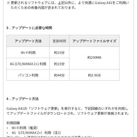
更新されるソフトウェアには、上記以外に、より快適にGalaxy A41をご利用い
ただくための改善内容が含まれております。
3．アップデートに必要な時間
更新時間
アップデート方法
アップデートファイルサイズ
Wi-Fi利用
約15分
約200MB
4G (LTE/WiMAX 2+) 利用
約15分
パソコン利用
約44分
約3.9GB
4．アップデート方法
Galaxy A41の「ソフトウェア更新」を実行すると、下記回線のいずれかを利用し
てアップデートファイルがダウンロードされ、ソフトウェア更新が実施されます。
利用回線
• Wi-Fi利用（推奨）
• 4G（LTE/WiMAX 2+）利用（注1）