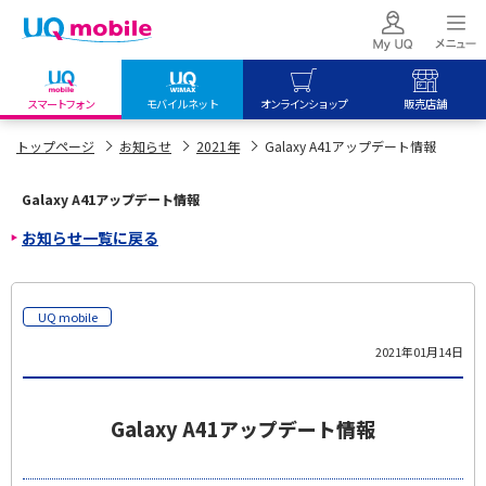
スマートフォン
モバイルネット
オンラインショップ
販売店舗
my UQ WiMAX
UQ mobile
UQ mobile
トップページ
お知らせ
2021年
Galaxy A41アップデート情報
UQ WiMAX ご契約の方
オンラインショップ
販売店舗
Galaxy A41アップデート情報
My UQ mobile
UQ WiMAX
UQ WiMAX
お知らせ一覧に戻る
UQ mobile ご契約の方
オンラインショップ
販売店舗
UQ mobile
データチャージサイト
UQ mobile
2021年01月14日
Galaxy A41アップデート情報