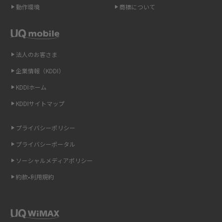
動作環境
商標について
スマホや携帯端末の通信速度制限とは？回避のコツや解除のタイミング・
方法を解説
LINEの引き継ぎ方法は？対象データや事前準備・条件・注意点などを解説
法人のお客さま
企業情報（KDDI）
LINEの通知がこない時の原因と対処法9選！設定の確認手順も解説
KDDIホーム
非通知設定とは？184で電話をかける方法やiPhone・Androidの設定を解説
KDDIサイトマップ
iCloudの使用容量を減らす9つの方法！使用状況の確認手順も紹介
プライバシーポリシー
プライバシーポータル
スマホのウィジェットとは？iPhone・Androidの設定方法やおススメを紹
介
ソーシャルメディアポリシー
約款•利用規約
リプライ機能とは？LINE、X（旧Twitter）、Instagram、TikTokで送る方法
を解説
インスタのDMの送り方は？便利機能の使い方や注意点をわかりやすく解説