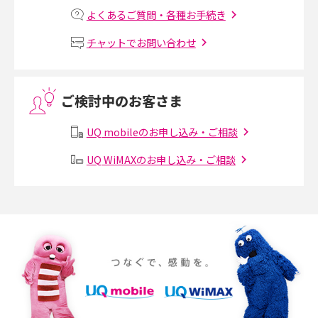
よくあるご質問・各種お手続き
MNOとは？MVNOやMVNEとの違いやメリット・デメリットを解説
チャットでお問い合わせ
VPN接続とは？仕組みや必要性、メリット・デメリット、接続方法を解説
ご検討中のお客さま
Threads（スレッズ）とは？主な機能や登録方法、投稿の仕方を解説
UQ mobileのお申し込み・ご相談
Instagram（インスタグラム）でスクショするとバレる？バレるケースや撮
り方も解説
UQ WiMAXのお申し込み・ご相談
SMSとは？料金やできること、注意点や届かない時の対処法を解説
Discord（ディスコード）とは？使い方や用語の意味、便利な機能を解説
iPhone 16eとiPhone SE（第3世代）の違いは？サイズやスペックを比較し
て解説
iPhone 16eとiPhone 14を徹底比較！スペック・機能の違いをわかりやすく
紹介