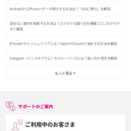
AndroidからiPhoneへデータ移行する方法は？「iOSに移行」を解説
読めない漢字を検索する方法は？スマホでの調べ方を機種ごとにわかりや
すく解説
iPhoneのキャッシュクリアとは？SafariやChromeで消去する方法を解説
Instagram（インスタグラム）のストーリーズとは？使い方や見方を解説
ASMRとは？初心者向けの代表ジャンルや楽しみ方を解説
もっと見る
スマホのアラーム設定方法を解説！鳴らない原因と対処法、便利機能も紹
介
サポートのご案内
LINEで友だちを削除する方法は？方法ごとの影響や復活・復元する方法も
解説
ご利用中のお客さま
プリペイドSIMとは？種類やメリット・デメリット、利用までの流れを解説