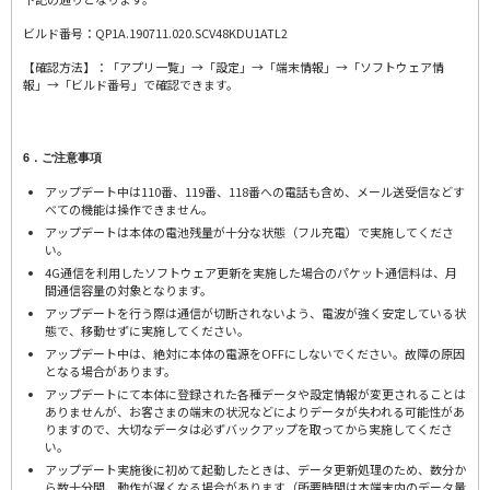
ビルド番号：QP1A.190711.020.SCV48KDU1ATL2
【確認方法】：「アプリ一覧」→「設定」→「端末情報」→「ソフトウェア情
報」→「ビルド番号」で確認できます。
6．ご注意事項
アップデート中は110番、119番、118番への電話も含め、メール送受信などす
べての機能は操作できません。
アップデートは本体の電池残量が十分な状態（フル充電）で実施してくださ
い。
4G通信を利用したソフトウェア更新を実施した場合のパケット通信料は、月
間通信容量の対象となります。
アップデートを行う際は通信が切断されないよう、電波が強く安定している状
態で、移動せずに実施してください。
アップデート中は、絶対に本体の電源をOFFにしないでください。故障の原因
となる場合があります。
アップデートにて本体に登録された各種データや設定情報が変更されることは
ありませんが、お客さまの端末の状況などによりデータが失われる可能性があ
りますので、大切なデータは必ずバックアップを取ってから実施してくださ
い。
アップデート実施後に初めて起動したときは、データ更新処理のため、数分か
ら数十分間、動作が遅くなる場合があります（所要時間は本端末内のデータ量