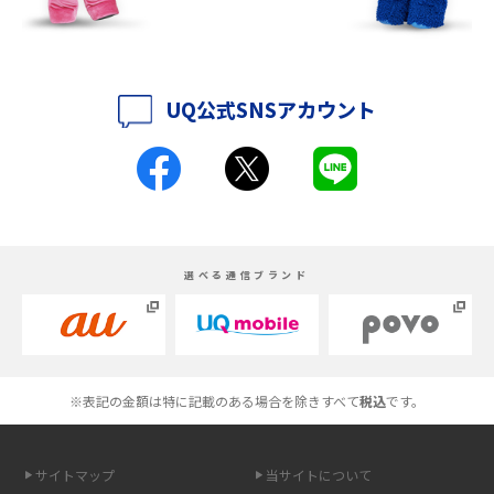
iPhone 16シリーズのモデルを比較！価格・サイズ・カメラ性能の違いを徹
底解説
UQ公式SNSアカウント
iPhone 16とiPhone 15の違いは？カメラ・スペック・機能を徹底比較
iPhoneの機種変更のやり方は？事前準備・手順やデータ移行方法をわかり
やすく解説
スマホが高い理由は？購入費用を抑える方法や端末を選ぶ時の注意点を解
選べる通信ブランド
説！
Androidスマホとは？特徴やメリット・デメリット、おススメ機種を紹介
高校生にスマホ制限は必要？所持率やメリット・デメリットを詳しく紹介
※表記の金額は特に記載のある場合を除きすべて
税込
です。
スマホのネット通信速度が遅い原因は？すぐできる対処法や見直すポイン
トを解説
サイトマップ
当サイトについて