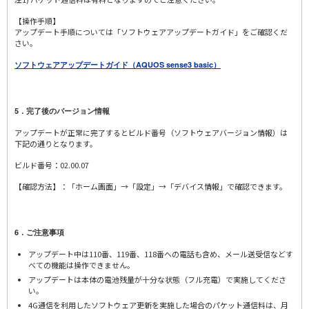
【操作手順】
アップデート手順については「ソフトウェアアップデートガイド」をご確認くだ
さい。
ソフトウェアアップデートガイド（AQUOS sense3 basic）
5．完了後のバージョン情報
アップデートが正常に完了するとビルド番号（ソフトウェアバージョン情報）は
下記の通りとなります。
ビルド番号：02.00.07
【確認方法】：「ホーム画面」→「設定」→「デバイス情報」で確認できます。
6．ご注意事項
アップデート中は110番、119番、118番への電話も含め、メール送受信などす
べての機能は操作できません。
アップデートは本体の電池残量が十分な状態（フル充電）で実施してくださ
い。
4G通信を利用したソフトウェア更新を実施した場合のパケット通信料は、月