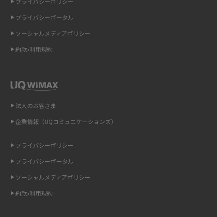
プライバシーポリシー
プライバシーポータル
スマホのウィジェットとは？iPhone・Androidの設定方法やおススメを紹
介
ソーシャルメディアポリシー
約款•利用規約
リプライ機能とは？LINE、X（旧Twitter）、Instagram、TikTokで送る方法
を解説
インスタのDMの送り方は？便利機能の使い方や注意点をわかりやすく解説
法人のお客さま
Bluetooth®とは？Wi-Fiとの違いやスマホ・PCとの接続方法を解説
企業情報（UQコミュニケーションズ）
LINEで送信取り消しをする方法は？相手に知られるのか、削除との違いも
紹介
プライバシーポリシー
プライバシーポータル
「iPhoneを探す」の使い方と設定方法を紹介！ブラウザやアプリから探す
方法を詳しく解説
ソーシャルメディアポリシー
約款•利用規約
Wi-Fiを快適に使うための速度はどれくらい？用途別の目安・回線ごとの平
均を紹介