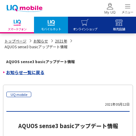
スマートフォン
モバイルネット
オンラインショップ
販売店舗
my UQ WiMAX
UQ mobile
UQ mobile
トップページ
お知らせ
2021年
AQUOS sense3 basicアップデート情報
UQ WiMAX ご契約の方
オンラインショップ
販売店舗
My UQ mobile
UQ WiMAX
UQ WiMAX
AQUOS sense3 basicアップデート情報
UQ mobile ご契約の方
オンラインショップ
販売店舗
お知らせ一覧に戻る
UQ mobile
データチャージサイト
UQ mobile
2021年05月12日
AQUOS sense3 basicアップデート情報