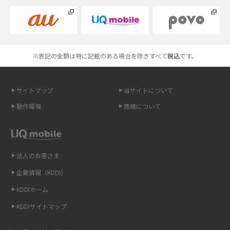
Androidスマホとは？特徴やメリット・デメリット、おススメ機種を紹介
高校生にスマホ制限は必要？所持率やメリット・デメリットを詳しく紹介
※表記の金額は特に記載のある場合を除きすべて
税込
です。
スマホのネット通信速度が遅い原因は？すぐできる対処法や見直すポイン
トを解説
サイトマップ
当サイトについて
動作環境
商標について
スマホや携帯端末の通信速度制限とは？回避のコツや解除のタイミング・
方法を解説
LINEの引き継ぎ方法は？対象データや事前準備・条件・注意点などを解説
法人のお客さま
企業情報（KDDI）
LINEの通知がこない時の原因と対処法9選！設定の確認手順も解説
KDDIホーム
非通知設定とは？184で電話をかける方法やiPhone・Androidの設定を解説
KDDIサイトマップ
iCloudの使用容量を減らす9つの方法！使用状況の確認手順も紹介