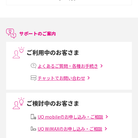
スマホのアラーム設定方法を解説！鳴らない原因と対処法、便利機能も紹
介
サポートのご案内
LINEで友だちを削除する方法は？方法ごとの影響や復活・復元する方法も
解説
ご利用中のお客さま
プリペイドSIMとは？種類やメリット・デメリット、利用までの流れを解説
よくあるご質問・各種お手続き
MNOとは？MVNOやMVNEとの違いやメリット・デメリットを解説
チャットでお問い合わせ
VPN接続とは？仕組みや必要性、メリット・デメリット、接続方法を解説
ご検討中のお客さま
Threads（スレッズ）とは？主な機能や登録方法、投稿の仕方を解説
UQ mobileのお申し込み・ご相談
Instagram（インスタグラム）でスクショするとバレる？バレるケースや撮
り方も解説
UQ WiMAXのお申し込み・ご相談