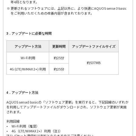
年4月となります。
更新されるソフトウェアには、上記以外に、より快適にAQUOS sense 3 basic
をご利用いただくための改善内容が含まれております。
3．アップデートに必要な時間
アップデート方法
更新時間
アップデートファイルサイズ
Wi-Fi利用
約25分
約537MB
4G (LTE/WiMAX 2+) 利用
約25分
4．アップデート方法
AQUOS sense3 basicの「ソフトウェア更新」を実行すると、下記回線のいずれか
を利用してアップデートファイルがダウンロードされ、ソフトウェア更新が実施
されます。
利用回線
• Wi-Fi利用（推奨）
• 4G（LTE/WiMAX 2+）利用（注1）
注1) パケット通信料は有料となりますのでご注意ください。