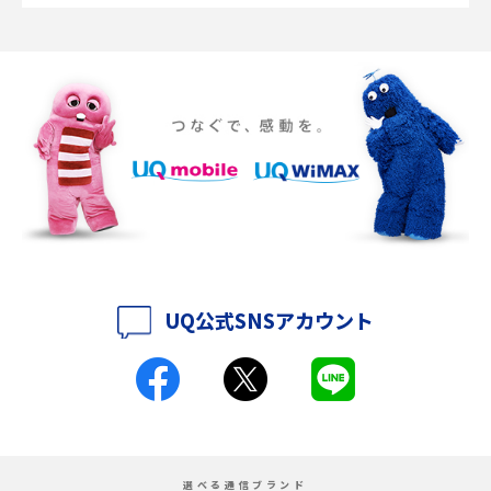
SMSとは？料金やできること、注意点や届かない時の対処法を解説
Discord（ディスコード）とは？使い方や用語の意味、便利な機能を解説
iPhone 16eとiPhone SE（第3世代）の違いは？サイズやスペックを比較し
て解説
iPhone 16eとiPhone 14を徹底比較！スペック・機能の違いをわかりやすく
紹介
iPhone 16シリーズのモデルを比較！価格・サイズ・カメラ性能の違いを徹
底解説
UQ公式SNSアカウント
iPhone 16とiPhone 15の違いは？カメラ・スペック・機能を徹底比較
iPhoneの機種変更のやり方は？事前準備・手順やデータ移行方法をわかり
やすく解説
スマホが高い理由は？購入費用を抑える方法や端末を選ぶ時の注意点を解
選べる通信ブランド
説！