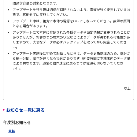
間通信容量の対象となります。
アップデートを行う際は通信が切断されないよう、電波が強く安定している状
態で、移動せずに実施してください。
アップデート中は、絶対に本体の電源をOFFにしないでください。故障の原因
となる場合があります。
アップデートにて本体に登録された各種データや設定情報が変更されることは
ありませんが、お客さまの端末の状況などによりデータが失われる可能性があ
りますので、大切なデータは必ずバックアップを取ってから実施してくださ
い。
アップデート実施後に初めて起動したときは、データ更新処理のため、数分か
ら数十分間、動作が遅くなる場合があります（所要時間は本端末内のデータ量
により異なります。通常の動作速度に戻るまでは電源を切らないでくださ
い）。
以上
お知らせ一覧に戻る
年度別お知らせ
最新