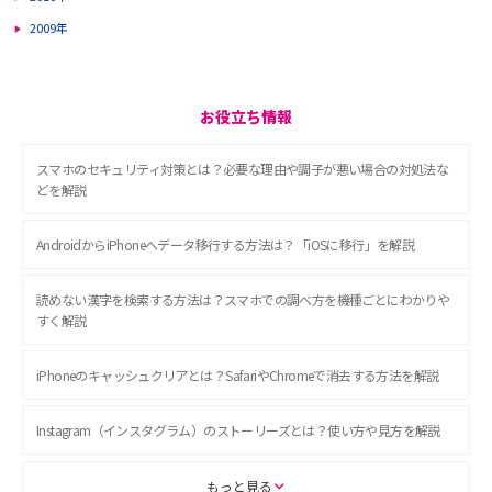
2009年
お役立ち情報
スマホのセキュリティ対策とは？必要な理由や調子が悪い場合の対処法な
どを解説
AndroidからiPhoneへデータ移行する方法は？「iOSに移行」を解説
読めない漢字を検索する方法は？スマホでの調べ方を機種ごとにわかりや
すく解説
iPhoneのキャッシュクリアとは？SafariやChromeで消去する方法を解説
Instagram（インスタグラム）のストーリーズとは？使い方や見方を解説
ASMRとは？初心者向けの代表ジャンルや楽しみ方を解説
もっと見る