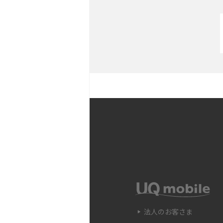
iPhone 11とiPhone 1
メラの性能の違いなどを解
YouTubeショート動画
説
Snapdragon（スナッ
の確認方法やおススメ機種
フリック入力とは？使い方
ポイントをわかりやすく解
SIMフリーのiPhoneと
や購入できる場所を解説
法人のお客さま