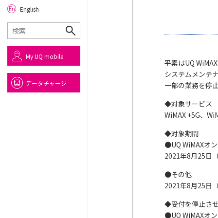
English
My UQ mobile
平素はUQ Wi
システムメンテ
データチャージ
一部の業務を停
◆対象サービス
WiMAX +5G、WiM
◆対象期間
●UQ WiMAX
2021年8月25日（
●その他
2021年8月25日（
◆受付を停止さ
●UQ WiMA