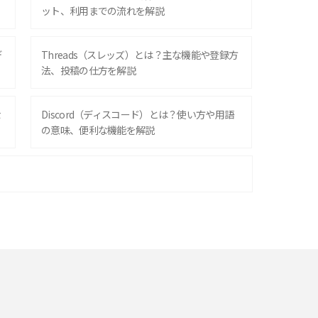
ット、利用までの流れを解説
デ
Threads（スレッズ）とは？主な機能や登録方
法、投稿の仕方を解説
な
Discord（ディスコード）とは？使い方や用語
の意味、便利な機能を解説
iPhone 16シリーズのモデルを比較！価格・サ
イズ・カメラ性能の違いを徹底解説
スマホが高い理由は？購入費用を抑える方法や
端末を選ぶ時の注意点を解説！
スマホのネット通信速度が遅い原因は？すぐで
きる対処法や見直すポイントを解説