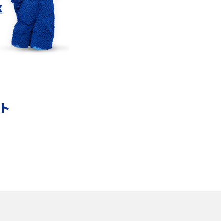
メンションとは？LINE・X・Instagram・
Facebook・TikTokでのやり方を解説
インスタグラムのアカウント削除方法は？利用
の
解除との違いやバックアップの取り方などを解
説
ント
本
スマホのバッテリー交換目安は？状態の確認方
法や劣化の原因、交換にかかる費用も解説
あ
iPhoneからAndroidへ乗り換えるメリット・デ
メリットは？データ移行方法も紹介
ッ
Bluetoothがつながらない？原因や対処法、注
意点を紹介