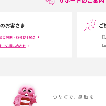
サポートのご案内
度制限とは？回避の
LINEの引き継ぎ方法は？対象データや事前準
方法を解説
備・条件・注意点などを解説
中のお客さま
ご
電話をかける方法や
iCloudの使用容量を減らす9つの方法！使用状
を解説
況の確認手順も紹介
るご質問・各種お手続き
トでお問い合わせ
（旧Twitter）、
インスタのDMの送り方は？便利機能の使い方
送る方法を解説
や注意点をわかりやすく解説
「iPhoneを探す」の使い方と設定方法を紹
る方法は？相手に知ら
介！ブラウザやアプリから探す方法を詳しく
紹介
説
設定・変更方法を解
着信拒否とは？設定方法やブロックした番号
も紹介
確認方法を解説