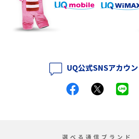
ップ設定方法や空き容量
ASMRとは？意味や動画の種類、楽しみ方を紹
介
介
の特典は？料金プランやメ
スマホの位置情報機能とは？有効にした場合
法を解説
メリットや注意点などを解説
UQ公式SNSアカウ
ク方法・解除に向け
インスタグラムとは？登録や投稿の方法、基
機能をわかりやすく解説
とは？デメリットや
パケット通信料とは？どのようなサービスが
る？3Gサービスの終了についても解説
ができない理由は？対
バックグラウンド通信とは？オンにするメリ
やすく解説
トやデメリット、オフにする方法を解説
選べる通信ブランド