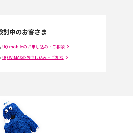
LINEの通知がこない時の原因と対処法9選！設
定の確認手順も解説
検討中のお客さま
スマホのウィジェットとは？iPhone・Android
の設定方法やおススメを紹介
UQ mobileのお申し込み・ご相談
UQ WiMAXのお申し込み・ご相談
Bluetooth®とは？Wi-Fiとの違いやスマホ・PC
との接続方法を解説
Wi-Fiを快適に使うための速度はどれくらい？
解
用途別の目安・回線ごとの平均を紹介
の
LINEでブロックされているか確認する方法は？
手順や注意点を解説