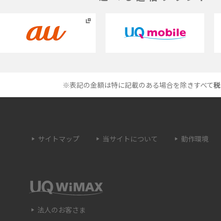
1 proを比較！サイズやカ
iPhoneのバッテリー交換の目安は？交換する
説
方法や費用なども解説
とは？特徴や作り方を解
タイムラプスとは？撮影するメリットやおス
メのシーン、コツなどをわかりやすく解説
※表記の金額は特に記載のある場合を除きすべて
税
プドラゴン）とは？性能
画面ミラーリングとは？接続の種類や方法、
を紹介
ながらない場合の原因を解説
サイトマップ
当サイトについて
動作環境
・設定方法や練習の
サブスクとは？言葉の意味やメリット、デメ
説
ットのほか、サービスの例を解説
は？キャリア版との違い
iPhoneが充電できない時はどうすればよい？
つの原因と対処法
法人のお客さま