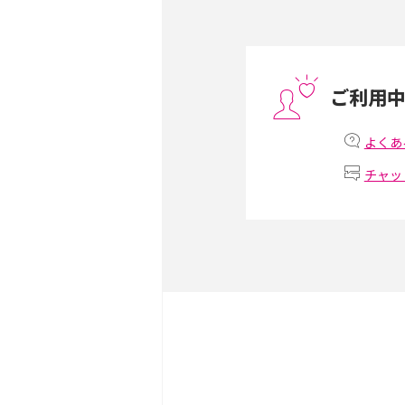
スマホや携帯端末の通信速
コツや解除のタイミング・
ご利用
非通知設定とは？184で
iPhone・Androidの設定
よくあ
チャッ
リプライ機能とは？LINE、X
Instagram、TikTokで
LINEで送信取り消しをす
れるのか、削除との違いも
LINEの着信音や通知音の
説！鳴らない場合の対処法