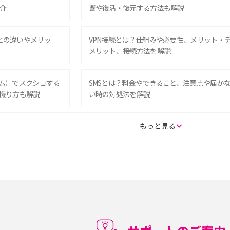
介
響や復活・復元する方法も解説
Eとの違いやメリッ
VPN接続とは？仕組みや必要性、メリット・
メリット、接続方法を解説
グラム）でスクショする
SMSとは？料金やできること、注意点や届か
撮り方も解説
い時の対処法を解説
SE（第3世代）の違い
iPhone 16eとiPhone 14を徹底比較！スペッ
もっと見る
較して解説
ク・機能の違いをわかりやすく紹介
15の違いは？カメラ・スペ
iPhoneの機種変更のやり方は？事前準備・手
順やデータ移行方法をわかりやすく解説
徴やメリット・デメリ
高校生にスマホ制限は必要？所持率やメリッ
ト・デメリットを詳しく紹介