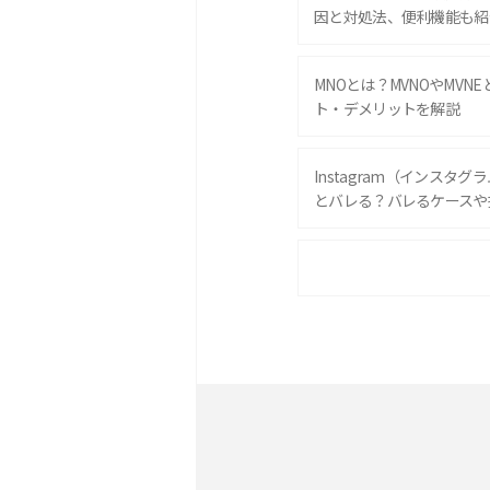
因と対処法、便利機能も紹
MNOとは？MVNOやMVN
ト・デメリットを解説
Instagram（インスタ
とバレる？バレるケースや
iPhone 16eとiPhone 
は？サイズやスペックを比
iPhone 16とiPhone 
ック・機能を徹底比較
Androidスマホとは？特
ット、おススメ機種を紹介