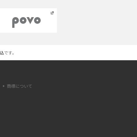
ネットワーク利用制限とは？確認方法と
「○△×」の意味を解説
ス
iCloud（アイクラウド）とは？使い方や容量不
足時の対処法をわかりやすく解説
込
です。
つ
非通知電話とは？かかってくる理由や対処法を
わかりやすく解説
商標について
リ
iPhoneを初期化する方法は？事前準備やデー
タ復元の方法も紹介
6
iPhoneのSIMカードの抜き方は？手順と注意点
をわかりやすく解説