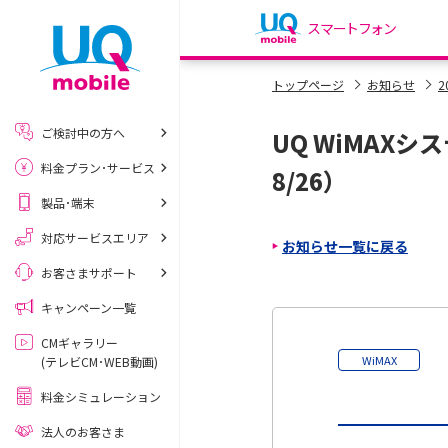
スマートフォン
my UQ WiMAX
トップページ
お知らせ
2
UQ WiMAX ご契約の方
ご検討中の方へ
UQ WiMAX
My UQ mobile
料金プラン･サービス
UQ mobile ご契約の方
8/26）
製品･端末
UQ mobile
データチャージサイト
対応サービスエリア
お知らせ一覧に戻る
お客さまサポート
キャンペーン一覧
CMギャラリー
WiMAX
(テレビCM･WEB動画)
料金シミュレーション
法人のお客さま