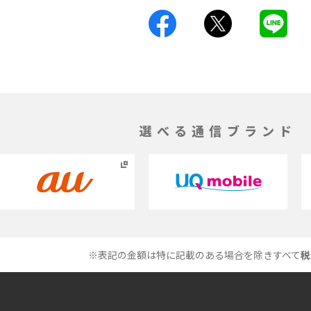
機能をわかりやすく解説
とは？デメリットや
パケット通信料とは？どのようなサービスが
る？3Gサービスの終了についても解説
ができない理由は？対
バックグラウンド通信とは？オンにするメリ
やすく解説
トやデメリット、オフにする方法を解説
選べる通信ブランド
1 proを比較！サイズやカ
iPhoneのバッテリー交換の目安は？交換する
説
方法や費用なども解説
とは？特徴や作り方を解
タイムラプスとは？撮影するメリットやおス
メのシーン、コツなどをわかりやすく解説
※表記の金額は特に記載のある場合を除きすべて
税
プドラゴン）とは？性能
画面ミラーリングとは？接続の種類や方法、
を紹介
ながらない場合の原因を解説