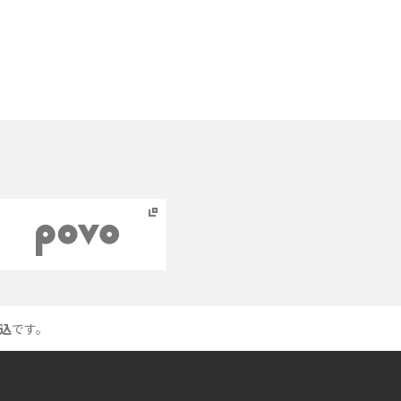
法や劣化の原因、交換にかかる費用も解説
あ
iPhoneからAndroidへ乗り換えるメリット・デ
メリットは？データ移行方法も紹介
ッ
Bluetoothがつながらない？原因や対処法、注
意点を紹介
ネットワーク利用制限とは？確認方法と
「○△×」の意味を解説
ス
iCloud（アイクラウド）とは？使い方や容量不
足時の対処法をわかりやすく解説
込
です。
つ
非通知電話とは？かかってくる理由や対処法を
わかりやすく解説