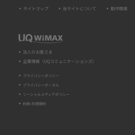
サイトマップ
当サイトについて
動作環境
・設定方法や練習の
サブスクとは？言葉の意味やメリット、デメ
説
ットのほか、サービスの例を解説
は？キャリア版との違い
iPhoneが充電できない時はどうすればよい？
つの原因と対処法
法人のお客さま
企業情報（UQコミュニケーションズ）
法や種類、メリット
Google Pixel 6aってどんなスマホ？特徴やほ
のスマホとの比較などをわかりやすく解説
プライバシーポリシー
プライバシーポータル
する方法は？やっておく
iPhone 13で音が出ない時はどうしたらいい？
解説
確認ポイントや対処法を解説
ソーシャルメディアポリシー
約款•利用規約
替わる原因は？対処法を
大学生のスマホ代は親が払う？自分で払う？
均額や節約方法を紹介