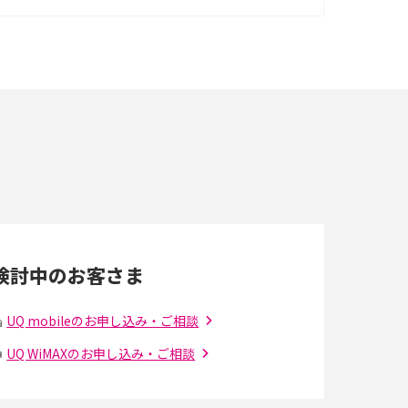
イズ・カメラ性能の違いを徹底解説
スマホが高い理由は？購入費用を抑える方法や
端末を選ぶ時の注意点を解説！
スマホのネット通信速度が遅い原因は？すぐで
きる対処法や見直すポイントを解説
LINEの通知がこない時の原因と対処法9選！設
定の確認手順も解説
検討中のお客さま
スマホのウィジェットとは？iPhone・Android
の設定方法やおススメを紹介
UQ mobileのお申し込み・ご相談
UQ WiMAXのお申し込み・ご相談
Bluetooth®とは？Wi-Fiとの違いやスマホ・PC
との接続方法を解説