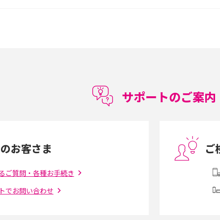
較して解説
ク・機能の違いをわかりやすく紹介
15の違いは？カメラ・スペ
iPhoneの機種変更のやり方は？事前準備・手
順やデータ移行方法をわかりやすく解説
徴やメリット・デメリ
高校生にスマホ制限は必要？所持率やメリッ
ト・デメリットを詳しく紹介
サポートのご案内
度制限とは？回避の
LINEの引き継ぎ方法は？対象データや事前準
方法を解説
備・条件・注意点などを解説
中のお客さま
ご
電話をかける方法や
iCloudの使用容量を減らす9つの方法！使用状
を解説
況の確認手順も紹介
るご質問・各種お手続き
トでお問い合わせ
（旧Twitter）、
インスタのDMの送り方は？便利機能の使い方
送る方法を解説
や注意点をわかりやすく解説