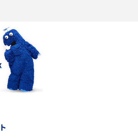
Wi-Fiを快適に使うための速度はどれくらい？
解
用途別の目安・回線ごとの平均を紹介
の
LINEでブロックされているか確認する方法は？
手順や注意点を解説
メンションとは？LINE・X・Instagram・
Facebook・TikTokでのやり方を解説
インスタグラムのアカウント削除方法は？利用
の
解除との違いやバックアップの取り方などを解
説
ント
本
スマホのバッテリー交換目安は？状態の確認方