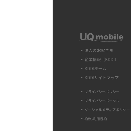
フリック入力とは？使い方
ポイントをわかりやすく解
SIMフリーのiPhoneと
や購入できる場所を解説
法人のお客さま
企業情報（KDDI）
電子マネーとは？支払い方
などをわかりやすく解説
KDDIホーム
KDDIサイトマップ
iPhone 13へ機種変更
べきことや手順、注意点を
プライバシーポリシー
プライバシーポータル
iPhone 13で3Gに切り
ソーシャルメディアポリシー
わかりやすく解説
約款•利用規約