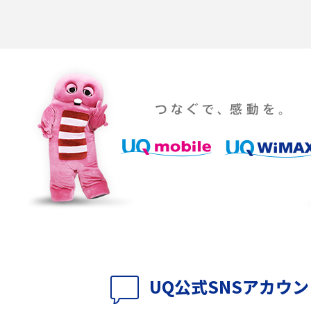
「iPhoneを探す」の使い方と設定方法を紹
る方法は？相手に知ら
介！ブラウザやアプリから探す方法を詳しく
紹介
説
設定・変更方法を解
着信拒否とは？設定方法やブロックした番号
も紹介
確認方法を解説
ップ設定方法や空き容量
ASMRとは？意味や動画の種類、楽しみ方を紹
介
介
の特典は？料金プランやメ
スマホの位置情報機能とは？有効にした場合
法を解説
メリットや注意点などを解説
UQ公式SNSアカウ
ク方法・解除に向け
インスタグラムとは？登録や投稿の方法、基