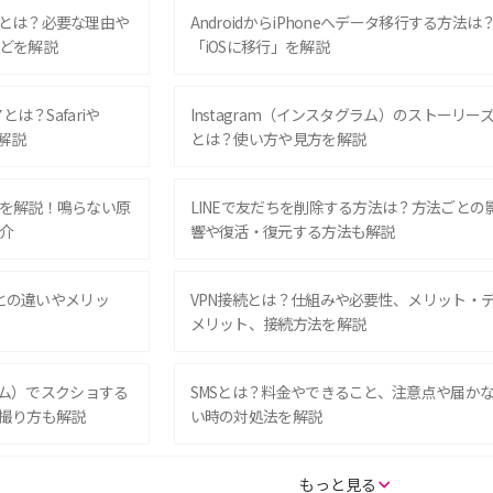
とは？必要な理由や
AndroidからiPhoneへデータ移行する方法は
どを解説
「iOSに移行」を解説
は？Safariや
Instagram（インスタグラム）のストーリー
解説
とは？使い方や見方を解説
を解説！鳴らない原
LINEで友だちを削除する方法は？方法ごとの
介
響や復活・復元する方法も解説
Eとの違いやメリッ
VPN接続とは？仕組みや必要性、メリット・
メリット、接続方法を解説
グラム）でスクショする
SMSとは？料金やできること、注意点や届か
撮り方も解説
い時の対処法を解説
SE（第3世代）の違い
iPhone 16eとiPhone 14を徹底比較！スペッ
もっと見る