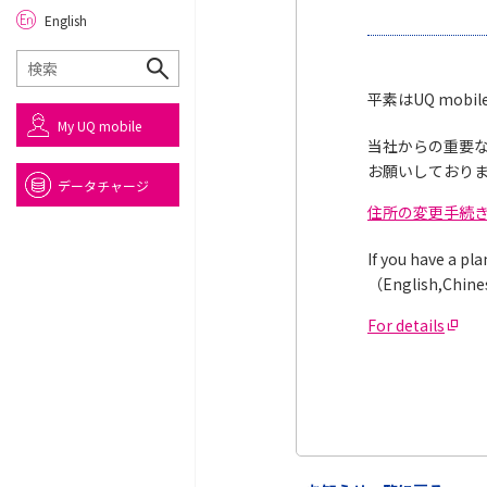
English
平素はUQ mo
My UQ mobile
当社からの重要
お願いしており
データチャージ
住所の変更手続
If you have a pl
（English,Chine
For details