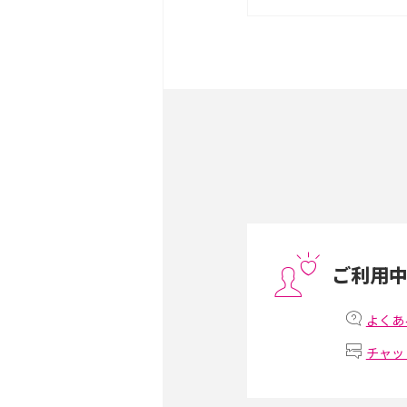
は？サイズやスペックを比
iPhone 16とiPhone 
ック・機能を徹底比較
Androidスマホとは？特
ット、おススメ機種を紹介
スマホや携帯端末の通信速
コツや解除のタイミング・
ご利用
非通知設定とは？184で
iPhone・Androidの設定
よくあ
チャッ
リプライ機能とは？LINE、X
Instagram、TikTokで