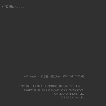
商標について
リ
iPhoneを初期化する方法は？事前準備やデー
タ復元の方法も紹介
6
iPhoneのSIMカードの抜き方は？手順と注意点
をわかりやすく解説
か
iPhone 13の電源がつかない原因は？対処法や
注意点をわかりやすく解説
iPhone 13でAirDrop（エアドロップ）は使え
る？設定方法や使い方、注意点も解説
KDDI株式会社 東京都公安委員会 第301001102509号
COPYRIGHT © KDDI CORPORATION, ALL RIGHTS RESERVED.
平
18歳からスマホ契約は可能？契約に必要なもの
Copyright © UQ Communications Inc. all rights reserved.
や手順を解説
©PINK GACHA&BLUE MUKU
©BLUE GACHAMUKU