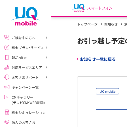
スマートフォン
my UQ WiMAX
トップページ
お知らせ
2
UQ WiMAX ご契約の方
ご検討中の方へ
お引っ越し予定
My UQ mobile
料金プラン･サービス
UQ mobile ご契約の方
製品･端末
お知らせ一覧に戻る
UQ mobile
データチャージサイト
対応サービスエリア
お客さまサポート
キャンペーン一覧
UQ mobile
CMギャラリー
(テレビCM･WEB動画)
料金シミュレーション
法人のお客さま