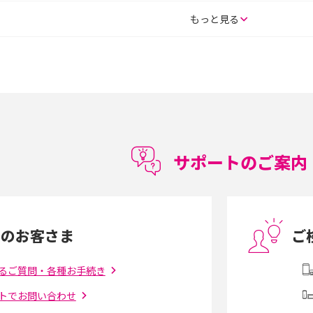
SE（第3世代）の違い
iPhone 16eとiPhone 14を徹底比較！スペッ
もっと見る
較して解説
ク・機能の違いをわかりやすく紹介
15の違いは？カメラ・スペ
iPhoneの機種変更のやり方は？事前準備・手
順やデータ移行方法をわかりやすく解説
徴やメリット・デメリ
高校生にスマホ制限は必要？所持率やメリッ
ト・デメリットを詳しく紹介
サポートのご案内
度制限とは？回避の
LINEの引き継ぎ方法は？対象データや事前準
方法を解説
備・条件・注意点などを解説
中のお客さま
ご
電話をかける方法や
iCloudの使用容量を減らす9つの方法！使用状
を解説
況の確認手順も紹介
るご質問・各種お手続き
トでお問い合わせ
（旧Twitter）、
インスタのDMの送り方は？便利機能の使い方