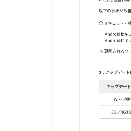
以下の事象が改
〇 セキュリティ
Android
Android
更新されるソフ
3．アップデート
アップデート
Wi-Fi利
5G／4G利