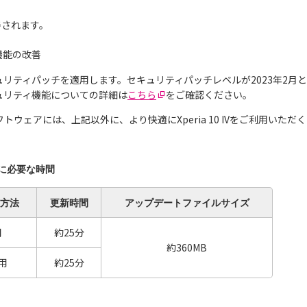
善されます。
機能の改善
セキュリティパッチを適用します。セキュリティパッチレベルが2023年2月
セキュリティ機能についての詳細は
こちら
をご確認ください。
トウェアには、上記以外に、より快適にXperia 10 IVをご利用いた
に必要な時間
方法
更新
時間
アップデート
ファイルサイズ
用
約25分
約360MB
用
約25分