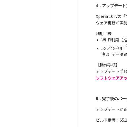
4．アップデート
Xperia 1
ウェア更新が実
利用回線
Wi-Fi利用（
（
5G／4G利用
注2）データ
【操作手順】
アップデート手
ソフトウェアアップデ
5．完了後のバー
アップデートが
ビルド番号：65.1.C