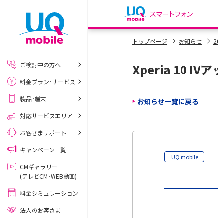
スマートフォン
my UQ WiMAX
トップページ
お知らせ
2
UQ WiMAX ご契約の方
ご検討中の方へ
Xperia 10 
My UQ mobile
料金プラン･サービス
UQ mobile ご契約の方
製品･端末
お知らせ一覧に戻る
UQ mobile
データチャージサイト
対応サービスエリア
お客さまサポート
キャンペーン一覧
UQ mobile
CMギャラリー
(テレビCM･WEB動画)
料金シミュレーション
法人のお客さま