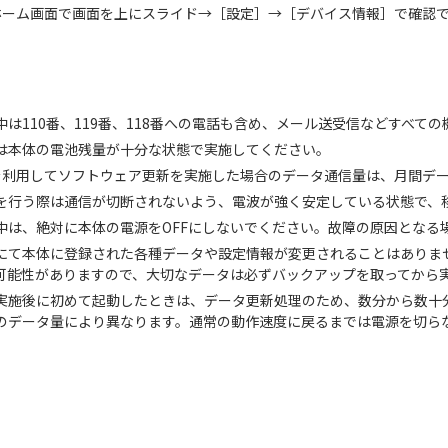
ホーム画面で画面を上にスライド→［設定］→［デバイス情報］で確認
中は110番、119番、118番への電話も含め、メール送受信などすべて
は本体の電池残量が十分な状態で実施してください。
信を利用してソフトウェア更新を実施した場合のデータ通信量は、月間デ
を行う際は通信が切断されないよう、電波が強く安定している状態で、
中は、絶対に本体の電源をOFFにしないでください。故障の原因となる
にて本体に登録された各種データや設定情報が変更されることはありま
可能性がありますので、大切なデータは必ずバックアップを取ってから
実施後に初めて起動したときは、データ更新処理のため、数分から数十
のデータ量により異なります。通常の動作速度に戻るまでは電源を切ら