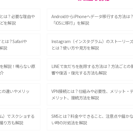
とは？必要な理由や
AndroidからiPhoneへデータ移行する方法は
どを解説
「iOSに移行」を解説
は？Safariや
Instagram（インスタグラム）のストーリー
解説
とは？使い方や見方を解説
を解説！鳴らない原
LINEで友だちを削除する方法は？方法ごとの
介
響や復活・復元する方法も解説
Eとの違いやメリッ
VPN接続とは？仕組みや必要性、メリット・
メリット、接続方法を解説
グラム）でスクショする
SMSとは？料金やできること、注意点や届か
撮り方も解説
い時の対処法を解説