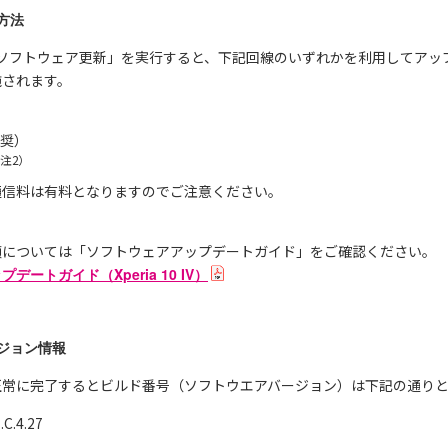
方法
0 IVの「ソフトウェア更新」を実行すると、下記回線のいずれかを利用して
施されます。
推奨）
注2）
通信料は有料となりますのでご注意ください。
順については「ソフトウェアアップデートガイド」をご確認ください。
ートガイド（Xperia 10 IV）
ジョン情報
正常に完了するとビルド番号（ソフトウエアバージョン）は下記の通り
.4.27