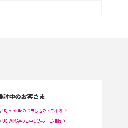
iPhone 16シリーズのモデルを比較！価格・サ
イズ・カメラ性能の違いを徹底解説
スマホが高い理由は？購入費用を抑える方法や
端末を選ぶ時の注意点を解説！
スマホのネット通信速度が遅い原因は？すぐで
きる対処法や見直すポイントを解説
LINEの通知がこない時の原因と対処法9選！設
定の確認手順も解説
検討中のお客さま
スマホのウィジェットとは？iPhone・Android
の設定方法やおススメを紹介
UQ mobileのお申し込み・ご相談
UQ WiMAXのお申し込み・ご相談
Bluetooth®とは？Wi-Fiとの違いやスマホ・PC