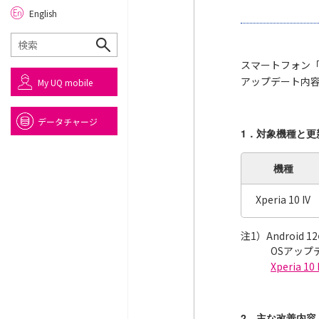
English
スマートフォン「X
アップデート内
My UQ mobile
データチャージ
1．対象機種と更
機種
Xperia 10 IV
注1）Androi
OSアッ
Xperia 
2．主な改善内容