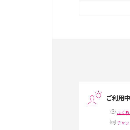
iPhone 16eとiPhone 
は？サイズやスペックを比
iPhone 16とiPhone 
ック・機能を徹底比較
Androidスマホとは？特
ット、おススメ機種を紹介
スマホや携帯端末の通信速
コツや解除のタイミング・
ご利用
非通知設定とは？184で
iPhone・Androidの設定
よくあ
チャッ
リプライ機能とは？LINE、X