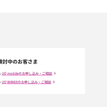
スマホが高い理由は？購入費用を抑える方法や
端末を選ぶ時の注意点を解説！
スマホのネット通信速度が遅い原因は？すぐで
きる対処法や見直すポイントを解説
LINEの通知がこない時の原因と対処法9選！設
定の確認手順も解説
検討中のお客さま
スマホのウィジェットとは？iPhone・Android
の設定方法やおススメを紹介
UQ mobileのお申し込み・ご相談
UQ WiMAXのお申し込み・ご相談
Bluetooth®とは？Wi-Fiとの違いやスマホ・PC
との接続方法を解説