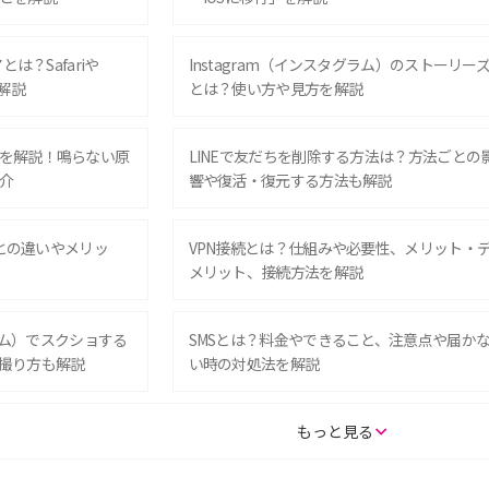
は？Safariや
Instagram（インスタグラム）のストーリー
解説
とは？使い方や見方を解説
を解説！鳴らない原
LINEで友だちを削除する方法は？方法ごとの
介
響や復活・復元する方法も解説
Eとの違いやメリッ
VPN接続とは？仕組みや必要性、メリット・
メリット、接続方法を解説
グラム）でスクショする
SMSとは？料金やできること、注意点や届か
撮り方も解説
い時の対処法を解説
SE（第3世代）の違い
iPhone 16eとiPhone 14を徹底比較！スペッ
もっと見る
較して解説
ク・機能の違いをわかりやすく紹介