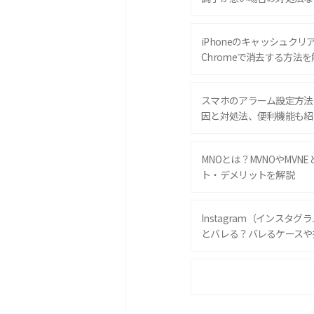
iPhoneのキャッシュクリアと
Chromeで消去する方法を
スマホのアラーム設定方法
因と対処法、便利機能も紹
MNOとは？MVNOやMVN
ト・デメリットを解説
Instagram（インスタ
とバレる？バレるケースや
iPhone 16eとiPhone 
は？サイズやスペックを比