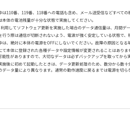
中は110番、119番、118番への電話も含め、メール送受信などすべて
は本体の電池残量が十分な状態で実施してください。
信を利用してソフトウェア更新を実施した場合のデータ通信量は、月間デ
を行う際は通信が切断されないよう、電波が強く安定している状態で、
中は、絶対に本体の電源をOFFにしないでください。故障の原因となる
にて本体に登録された各種データや設定情報が変更されることはありま
可能性がありますので、大切なデータは必ずバックアップを取ってから
実施後に初めて起動したときは、データ更新処理のため、数分から数十
のデータ量により異なります。通常の動作速度に戻るまでは電源を切ら