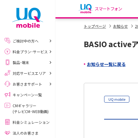
スマートフォン
my UQ WiMAX
トップページ
お知らせ
2
UQ WiMAX ご契約の方
ご検討中の方へ
BASIO acti
My UQ mobile
料金プラン･サービス
UQ mobile ご契約の方
製品･端末
お知らせ一覧に戻る
UQ mobile
データチャージサイト
対応サービスエリア
お客さまサポート
キャンペーン一覧
UQ mobile
CMギャラリー
(テレビCM･WEB動画)
料金シミュレーション
法人のお客さま