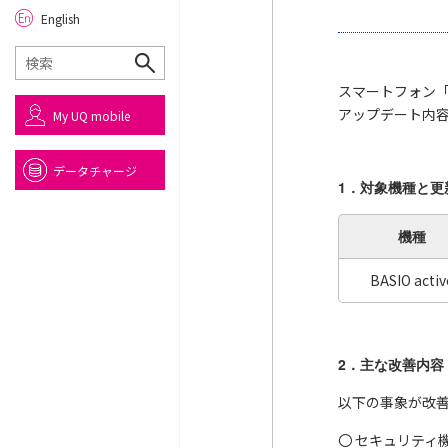
English
スマートフォン「
アップデート内
My UQ mobile
データチャージ
1．対象機種と更
機種
BASIO activ
2．主な改善内容
以下の事象が改
〇 セキュリティ