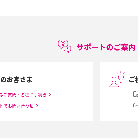
15の違いは？カメラ・スペ
iPhoneの機種変更のやり方は？事前準備・手
順やデータ移行方法をわかりやすく解説
徴やメリット・デメリ
高校生にスマホ制限は必要？所持率やメリッ
ト・デメリットを詳しく紹介
サポートのご案内
度制限とは？回避の
LINEの引き継ぎ方法は？対象データや事前準
方法を解説
備・条件・注意点などを解説
中のお客さま
ご
電話をかける方法や
iCloudの使用容量を減らす9つの方法！使用状
を解説
況の確認手順も紹介
るご質問・各種お手続き
トでお問い合わせ
（旧Twitter）、
インスタのDMの送り方は？便利機能の使い方
送る方法を解説
や注意点をわかりやすく解説