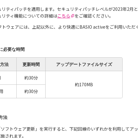
セキュリティパッチを適用します。セキュリティパッチレベルが2023年2月
セキュリティ機能についての詳細は
こちら
をご確認ください。
トウェアには、上記以外に、より快適にBASIO activeをご利用い
に必要な時間
方法
更新
時間
アップデート
ファイルサイズ
用
約30分
約170MB
用
約30分
方法
tiveの「ソフトウェア更新」を実行すると、下記回線のいずれかを利用し
実施されます。