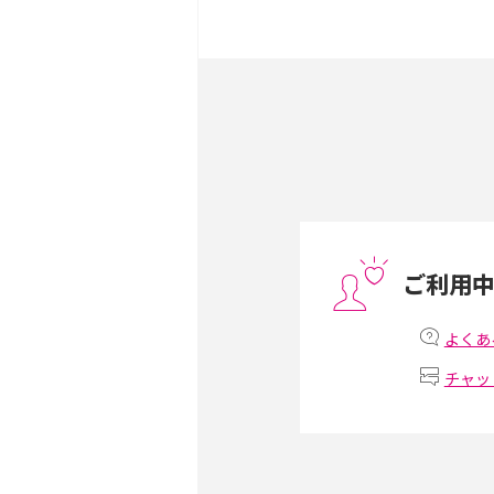
iPhone 16とiPhone 
ック・機能を徹底比較
Androidスマホとは？特
ット、おススメ機種を紹介
スマホや携帯端末の通信速
コツや解除のタイミング・
ご利用
非通知設定とは？184で
iPhone・Androidの設定
よくあ
チャッ
リプライ機能とは？LINE、X
Instagram、TikTokで