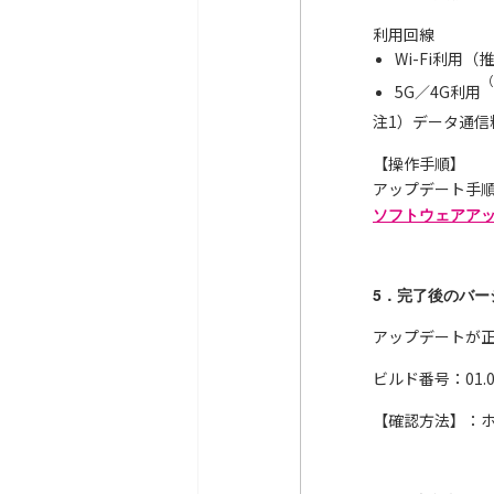
利用回線
Wi-Fi利用（
（
5G／4G利用
注1）データ通
【操作手順】
アップデート手
ソフトウェアアップ
5．完了後のバー
アップデートが
ビルド番号：01.00
【確認方法】：