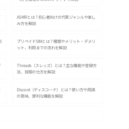
ズ
ASMRとは？初心者向けの代表ジャンルや楽し
み方を解説
影
プリペイドSIMとは？種類やメリット・デメリ
ット、利用までの流れを解説
デ
Threads（スレッズ）とは？主な機能や登録方
法、投稿の仕方を解説
な
Discord（ディスコード）とは？使い方や用語
の意味、便利な機能を解説
iPhone 16シリーズのモデルを比較！価格・サ
イズ・カメラ性能の違いを徹底解説