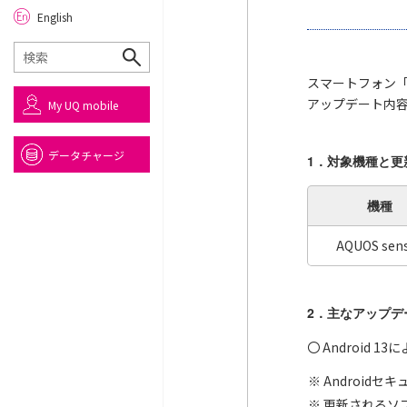
English
スマートフォン「
アップデート内
My UQ mobile
データチャージ
1．対象機種と更
機種
AQUOS sen
2．主なアップデ
〇 Android 
Android
更新されるソフ