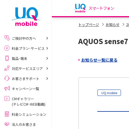
スマートフォン
my UQ WiMAX
トップページ
お知らせ
2
UQ WiMAX ご契約の方
ご検討中の方へ
AQUOS sens
My UQ mobile
料金プラン･サービス
UQ mobile ご契約の方
製品･端末
お知らせ一覧に戻る
UQ mobile
データチャージサイト
対応サービスエリア
お客さまサポート
キャンペーン一覧
UQ mobile
CMギャラリー
(テレビCM･WEB動画)
料金シミュレーション
法人のお客さま