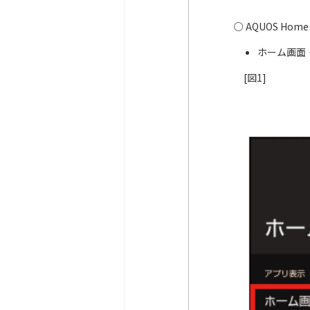
○ AQUOS Ho
ホーム画面
[図1]