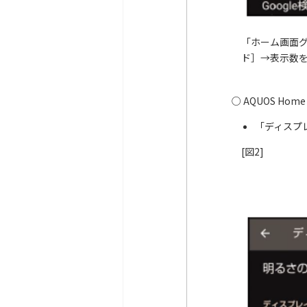
「ホーム画面グ
ド］→表示数
○ AQUOS Ho
「ディスプ
[図2]