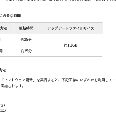
に必要な時間
方法
更新
時間
アップデート
ファイルサイズ
用
約35分
約1.1GB
用
約35分
方法
nse7の「ソフトウェア更新」を実行すると、下記回線のいずれかを利用し
が実施されます。
推奨）
注1）