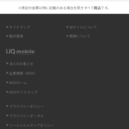
高校生にスマホ制限は必要？所持率やメリット・デメリットを詳しく紹介
※表記の金額は特に記載のある場合を除きすべて
税込
です。
スマホのネット通信速度が遅い原因は？すぐできる対処法や見直すポイン
トを解説
サイトマップ
当サイトについて
動作環境
商標について
スマホや携帯端末の通信速度制限とは？回避のコツや解除のタイミング・
方法を解説
LINEの引き継ぎ方法は？対象データや事前準備・条件・注意点などを解説
法人のお客さま
企業情報（KDDI）
LINEの通知がこない時の原因と対処法9選！設定の確認手順も解説
KDDIホーム
非通知設定とは？184で電話をかける方法やiPhone・Androidの設定を解説
KDDIサイトマップ
iCloudの使用容量を減らす9つの方法！使用状況の確認手順も紹介
プライバシーポリシー
プライバシーポータル
スマホのウィジェットとは？iPhone・Androidの設定方法やおススメを紹
介
ソーシャルメディアポリシー