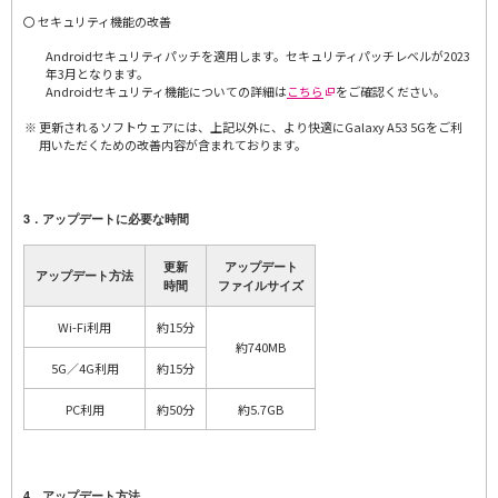
〇 セキュリティ機能の改善
Androidセキュリティパッチを適用します。セキュリティパッチレベルが2023
年3月となります。
Androidセキュリティ機能についての詳細は
こちら
をご確認ください。
更新されるソフトウェアには、上記以外に、より快適にGalaxy A53 5Gをご利
用いただくための改善内容が含まれております。
3．アップデートに必要な時間
更新
アップデート
アップデート方法
時間
ファイルサイズ
Wi-Fi利用
約15分
約740MB
5G／4G利用
約15分
PC利用
約50分
約5.7GB
4．アップデート方法