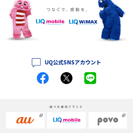
iPhone 16eとiPhone SE（第3世代）の違いは？サイズやスペックを比較し
て解説
iPhone 16eとiPhone 14を徹底比較！スペック・機能の違いをわかりやすく
紹介
iPhone 16シリーズのモデルを比較！価格・サイズ・カメラ性能の違いを徹
底解説
UQ公式SNSアカウント
iPhone 16とiPhone 15の違いは？カメラ・スペック・機能を徹底比較
iPhoneの機種変更のやり方は？事前準備・手順やデータ移行方法をわかり
やすく解説
スマホが高い理由は？購入費用を抑える方法や端末を選ぶ時の注意点を解
選べる通信ブランド
説！
Androidスマホとは？特徴やメリット・デメリット、おススメ機種を紹介