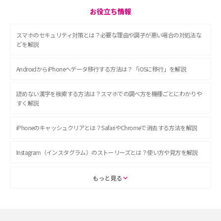
お役立ち情報
スマホのセキュリティ対策とは？必要な理由や調子が悪い場合の対処法な
どを解説
AndroidからiPhoneへデータ移行する方法は？「iOSに移行」を解説
読めない漢字を検索する方法は？スマホでの調べ方を機種ごとにわかりや
すく解説
iPhoneのキャッシュクリアとは？SafariやChromeで消去する方法を解説
Instagram（インスタグラム）のストーリーズとは？使い方や見方を解説
ASMRとは？初心者向けの代表ジャンルや楽しみ方を解説
もっと見る
スマホのアラーム設定方法を解説！鳴らない原因と対処法、便利機能も紹
介