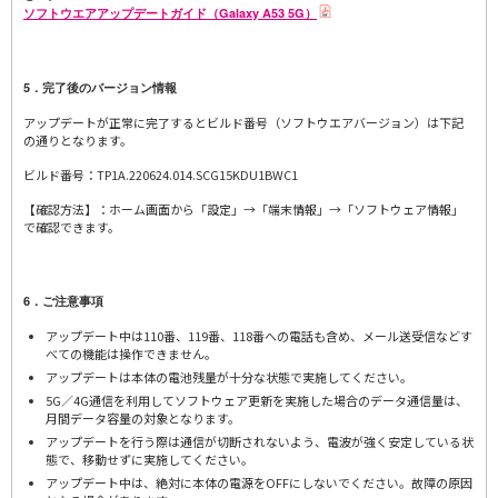
ソフトウエアアップデートガイド（Galaxy A53 5G）
5．完了後のバージョン情報
アップデートが正常に完了するとビルド番号（ソフトウエアバージョン）は下記
の通りとなります。
ビルド番号：TP1A.220624.014.SCG15KDU1BWC1
【確認方法】：ホーム画面から「設定」→「端末情報」→「ソフトウェア情報」
で確認できます。
6．ご注意事項
アップデート中は110番、119番、118番への電話も含め、メール送受信などす
べての機能は操作できません。
アップデートは本体の電池残量が十分な状態で実施してください。
5G／4G通信を利用してソフトウェア更新を実施した場合のデータ通信量は、
月間データ容量の対象となります。
アップデートを行う際は通信が切断されないよう、電波が強く安定している状
態で、移動せずに実施してください。
アップデート中は、絶対に本体の電源をOFFにしないでください。故障の原因