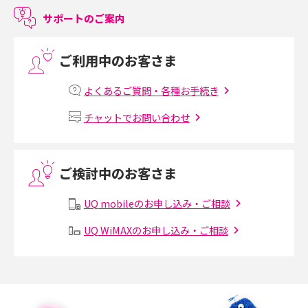
サポートのご案内
LINEで友だちを削除する方法は？方法ごとの影響や復活・復元する方法も
解説
ご利用中のお客さま
プリペイドSIMとは？種類やメリット・デメリット、利用までの流れを解説
よくあるご質問・各種お手続き
MNOとは？MVNOやMVNEとの違いやメリット・デメリットを解説
チャットでお問い合わせ
VPN接続とは？仕組みや必要性、メリット・デメリット、接続方法を解説
ご検討中のお客さま
Threads（スレッズ）とは？主な機能や登録方法、投稿の仕方を解説
UQ mobileのお申し込み・ご相談
Instagram（インスタグラム）でスクショするとバレる？バレるケースや撮
り方も解説
UQ WiMAXのお申し込み・ご相談
SMSとは？料金やできること、注意点や届かない時の対処法を解説
Discord（ディスコード）とは？使い方や用語の意味、便利な機能を解説