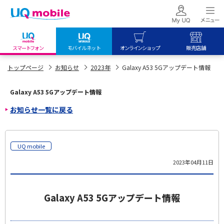
スマートフォン
モバイルネット
オンラインショップ
販売店舗
my UQ WiMAX
UQ mobile
UQ mobile
トップページ
お知らせ
2023年
Galaxy A53 5Gアップデート情報
UQ WiMAX ご契約の方
オンラインショップ
販売店舗
Galaxy A53 5Gアップデート情報
My UQ mobile
UQ WiMAX
UQ WiMAX
お知らせ一覧に戻る
UQ mobile ご契約の方
オンラインショップ
販売店舗
UQ mobile
データチャージサイト
UQ mobile
2023年04月11日
Galaxy A53 5Gアップデート情報