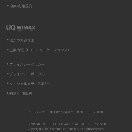
約款•利用規約
リプライ機能とは？LINE、X（旧Twitter）、Instagram、TikTokで送る方法
を解説
インスタのDMの送り方は？便利機能の使い方や注意点をわかりやすく解説
法人のお客さま
Bluetooth®とは？Wi-Fiとの違いやスマホ・PCとの接続方法を解説
企業情報（UQコミュニケーションズ）
LINEで送信取り消しをする方法は？相手に知られるのか、削除との違いも
紹介
プライバシーポリシー
プライバシーポータル
「iPhoneを探す」の使い方と設定方法を紹介！ブラウザやアプリから探す
方法を詳しく解説
ソーシャルメディアポリシー
約款•利用規約
Wi-Fiを快適に使うための速度はどれくらい？用途別の目安・回線ごとの平
均を紹介
KDDI株式会社 東京都公安委員会 第301001102509号
LINEの着信音や通知音の設定・変更方法を解説！鳴らない場合の対処法も
紹介
COPYRIGHT © KDDI CORPORATION, ALL RIGHTS RESERVED.
Copyright © UQ Communications Inc. all rights reserved.