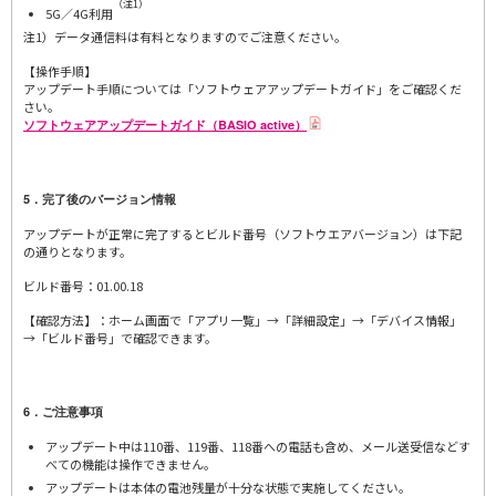
（注1）
5G／4G利用
注1）データ通信料は有料となりますのでご注意ください。
【操作手順】
アップデート手順については「ソフトウェアアップデートガイド」をご確認くだ
さい。
ソフトウェアアップデートガイド（BASIO active）
5．完了後のバージョン情報
アップデートが正常に完了するとビルド番号（ソフトウエアバージョン）は下記
の通りとなります。
ビルド番号：01.00.18
【確認方法】：ホーム画面で「アプリ一覧」→「詳細設定」→「デバイス情報」
→「ビルド番号」で確認できます。
6．ご注意事項
アップデート中は110番、119番、118番への電話も含め、メール送受信などす
べての機能は操作できません。
アップデートは本体の電池残量が十分な状態で実施してください。