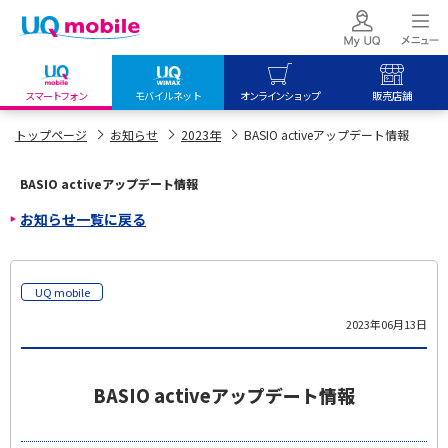
スマートフォン
モバイルネット
オンラインショップ
販売店舗
my UQ WiMAX
UQ mobile
UQ mobile
トップページ
お知らせ
2023年
BASIO activeアップデート情報
UQ WiMAX ご契約の方
オンラインショップ
販売店舗
BASIO activeアップデート情報
My UQ mobile
UQ WiMAX
UQ WiMAX
お知らせ一覧に戻る
UQ mobile ご契約の方
オンラインショップ
販売店舗
UQ mobile
データチャージサイト
UQ mobile
2023年06月13日
BASIO activeアップデート情報