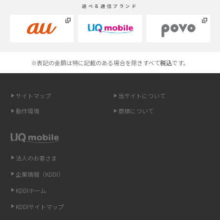
選べる通信ブランド
説！
Androidスマホとは？特徴やメリット・デメリット、おススメ機種を紹介
高校生にスマホ制限は必要？所持率やメリット・デメリットを詳しく紹介
※表記の金額は特に記載のある場合を除きすべて
税込
です。
スマホのネット通信速度が遅い原因は？すぐできる対処法や見直すポイン
トを解説
サイトマップ
当サイトについて
動作環境
商標について
スマホや携帯端末の通信速度制限とは？回避のコツや解除のタイミング・
方法を解説
LINEの引き継ぎ方法は？対象データや事前準備・条件・注意点などを解説
法人のお客さま
企業情報（KDDI）
LINEの通知がこない時の原因と対処法9選！設定の確認手順も解説
KDDIホーム
非通知設定とは？184で電話をかける方法やiPhone・Androidの設定を解説
KDDIサイトマップ