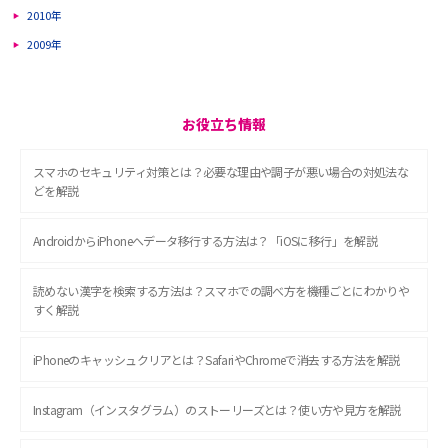
2010年
2009年
お役立ち情報
スマホのセキュリティ対策とは？必要な理由や調子が悪い場合の対処法な
どを解説
AndroidからiPhoneへデータ移行する方法は？「iOSに移行」を解説
読めない漢字を検索する方法は？スマホでの調べ方を機種ごとにわかりや
すく解説
iPhoneのキャッシュクリアとは？SafariやChromeで消去する方法を解説
Instagram（インスタグラム）のストーリーズとは？使い方や見方を解説