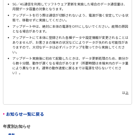
5G／4G通信を利用してソフトウェア更新を実施した場合のデータ通信量は、
月間データ容量の対象となります。
アップデートを行う際は通信が切断されないよう、電波が強く安定している状
態で、移動せずに実施してください。
アップデート中は、絶対に本体の電源をOFFにしないでください。故障の原因
となる場合があります。
アップデートにて本体に登録された各種データや設定情報が変更されることは
ありませんが、お客さまの端末の状況などによりデータが失われる可能性があ
りますので、大切なデータは必ずバックアップを取ってから実施してくださ
い。
アップデート実施後に初めて起動したときは、データ更新処理のため、数分か
ら数十分間、動作が遅くなる場合があります（所要時間は本端末内のデータ量
により異なります。通常の動作速度に戻るまでは電源を切らないでくださ
い）。
以上
お知らせ一覧に戻る
年度別お知らせ
最新