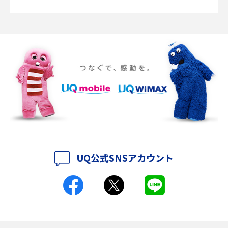
SMSとは？料金やできること、注意点や届かない時の対処法を解説
Discord（ディスコード）とは？使い方や用語の意味、便利な機能を解説
iPhone 16eとiPhone SE（第3世代）の違いは？サイズやスペックを比較し
て解説
iPhone 16eとiPhone 14を徹底比較！スペック・機能の違いをわかりやすく
紹介
iPhone 16シリーズのモデルを比較！価格・サイズ・カメラ性能の違いを徹
底解説
UQ公式SNSアカウント
iPhone 16とiPhone 15の違いは？カメラ・スペック・機能を徹底比較
iPhoneの機種変更のやり方は？事前準備・手順やデータ移行方法をわかり
やすく解説
スマホが高い理由は？購入費用を抑える方法や端末を選ぶ時の注意点を解