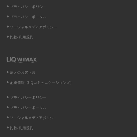
iCloudの使用容量を減らす9つの方法！使用状況の確認手順も紹介
プライバシーポリシー
プライバシーポータル
スマホのウィジェットとは？iPhone・Androidの設定方法やおススメを紹
介
ソーシャルメディアポリシー
約款•利用規約
リプライ機能とは？LINE、X（旧Twitter）、Instagram、TikTokで送る方法
を解説
インスタのDMの送り方は？便利機能の使い方や注意点をわかりやすく解説
法人のお客さま
Bluetooth®とは？Wi-Fiとの違いやスマホ・PCとの接続方法を解説
企業情報（UQコミュニケーションズ）
LINEで送信取り消しをする方法は？相手に知られるのか、削除との違いも
紹介
プライバシーポリシー
プライバシーポータル
「iPhoneを探す」の使い方と設定方法を紹介！ブラウザやアプリから探す
方法を詳しく解説
ソーシャルメディアポリシー
約款•利用規約
Wi-Fiを快適に使うための速度はどれくらい？用途別の目安・回線ごとの平