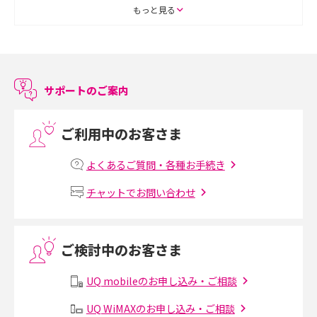
ASMRとは？初心者向けの代表ジャンルや楽しみ方を解説
もっと見る
スマホのアラーム設定方法を解説！鳴らない原因と対処法、便利機能も紹
介
サポートのご案内
LINEで友だちを削除する方法は？方法ごとの影響や復活・復元する方法も
解説
ご利用中のお客さま
プリペイドSIMとは？種類やメリット・デメリット、利用までの流れを解説
よくあるご質問・各種お手続き
MNOとは？MVNOやMVNEとの違いやメリット・デメリットを解説
チャットでお問い合わせ
VPN接続とは？仕組みや必要性、メリット・デメリット、接続方法を解説
ご検討中のお客さま
Threads（スレッズ）とは？主な機能や登録方法、投稿の仕方を解説
UQ mobileのお申し込み・ご相談
Instagram（インスタグラム）でスクショするとバレる？バレるケースや撮
り方も解説
UQ WiMAXのお申し込み・ご相談