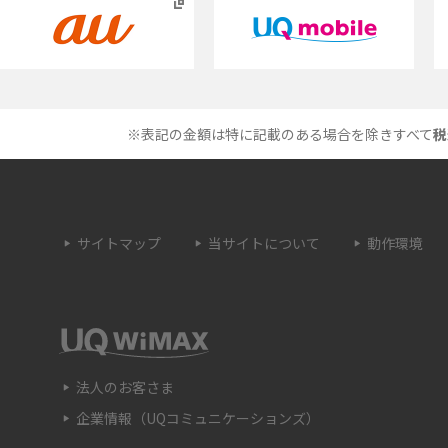
説
方法や費用なども解説
とは？特徴や作り方を解
タイムラプスとは？撮影するメリットやおス
メのシーン、コツなどをわかりやすく解説
※表記の金額は特に記載のある場合を除きすべて
税
プドラゴン）とは？性能
画面ミラーリングとは？接続の種類や方法、
を紹介
ながらない場合の原因を解説
サイトマップ
当サイトについて
動作環境
・設定方法や練習の
サブスクとは？言葉の意味やメリット、デメ
説
ットのほか、サービスの例を解説
は？キャリア版との違い
iPhoneが充電できない時はどうすればよい？
つの原因と対処法
法人のお客さま
企業情報（UQコミュニケーションズ）
法や種類、メリット
Google Pixel 6aってどんなスマホ？特徴やほ
のスマホとの比較などをわかりやすく解説