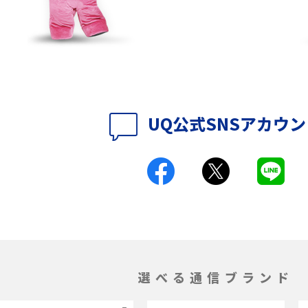
ップ設定方法や空き容量
ASMRとは？意味や動画の種類、楽しみ方を紹
介
介
の特典は？料金プランやメ
スマホの位置情報機能とは？有効にした場合
法を解説
メリットや注意点などを解説
UQ公式SNSアカウ
ク方法・解除に向け
インスタグラムとは？登録や投稿の方法、基
機能をわかりやすく解説
とは？デメリットや
パケット通信料とは？どのようなサービスが
る？3Gサービスの終了についても解説
ができない理由は？対
バックグラウンド通信とは？オンにするメリ
やすく解説
トやデメリット、オフにする方法を解説
選べる通信ブランド
1 proを比較！サイズやカ
iPhoneのバッテリー交換の目安は？交換する