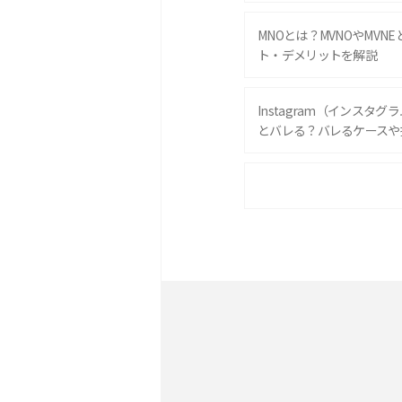
MNOとは？MVNOやMVN
ト・デメリットを解説
Instagram（インスタ
とバレる？バレるケースや
iPhone 16eとiPhone 
は？サイズやスペックを比
iPhone 16とiPhone 
ック・機能を徹底比較
Androidスマホとは？特
ット、おススメ機種を紹介