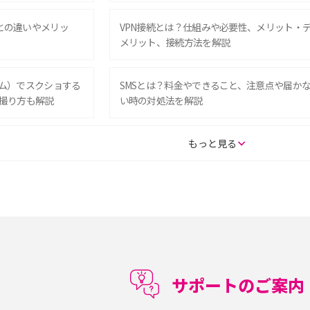
Eとの違いやメリッ
VPN接続とは？仕組みや必要性、メリット・
メリット、接続方法を解説
グラム）でスクショする
SMSとは？料金やできること、注意点や届か
撮り方も解説
い時の対処法を解説
SE（第3世代）の違い
iPhone 16eとiPhone 14を徹底比較！スペッ
もっと見る
較して解説
ク・機能の違いをわかりやすく紹介
15の違いは？カメラ・スペ
iPhoneの機種変更のやり方は？事前準備・手
順やデータ移行方法をわかりやすく解説
徴やメリット・デメリ
高校生にスマホ制限は必要？所持率やメリッ
ト・デメリットを詳しく紹介
サポートのご案内