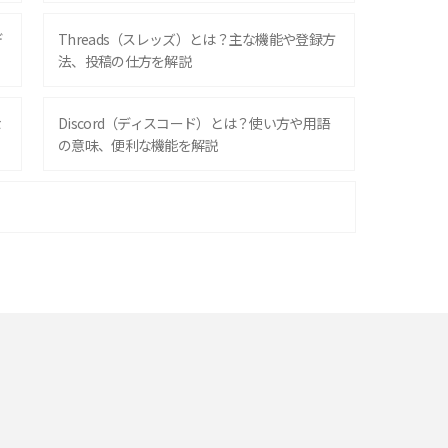
デ
Threads（スレッズ）とは？主な機能や登録方
法、投稿の仕方を解説
な
Discord（ディスコード）とは？使い方や用語
の意味、便利な機能を解説
iPhone 16シリーズのモデルを比較！価格・サ
イズ・カメラ性能の違いを徹底解説
スマホが高い理由は？購入費用を抑える方法や
端末を選ぶ時の注意点を解説！
スマホのネット通信速度が遅い原因は？すぐで
きる対処法や見直すポイントを解説