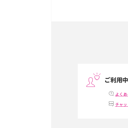
iPhone 16とiPhone 
ック・機能を徹底比較
Androidスマホとは？特
ット、おススメ機種を紹介
スマホや携帯端末の通信速
コツや解除のタイミング・
ご利用
非通知設定とは？184で
iPhone・Androidの設定
よくあ
チャッ
リプライ機能とは？LINE、X
Instagram、TikTokで