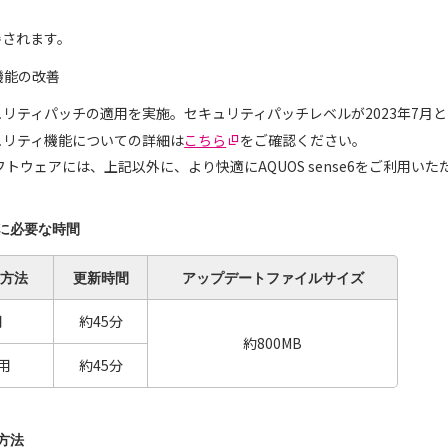
善されます。
機能の改善
セキュリティパッチの適用を実施。セキュリティパッチレベルが2023年7月
セキュリティ機能についての詳細は
こちら
をご確認ください。
トウェアには、上記以外に、より快適にAQUOS sense6をご利用い
に必要な時間
方法
更新
時間
アップデート
ファイルサイズ
用
約45分
約800MB
用
約45分
方法