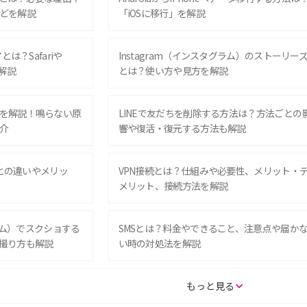
どを解説
「iOSに移行」を解説
は？Safariや
Instagram（インスタグラム）のストーリー
解説
とは？使い方や見方を解説
を解説！鳴らない原
LINEで友だちを削除する方法は？方法ごとの
介
響や復活・復元する方法も解説
Eとの違いやメリッ
VPN接続とは？仕組みや必要性、メリット・
メリット、接続方法を解説
グラム）でスクショする
SMSとは？料金やできること、注意点や届か
撮り方も解説
い時の対処法を解説
SE（第3世代）の違い
iPhone 16eとiPhone 14を徹底比較！スペッ
もっと見る
較して解説
ク・機能の違いをわかりやすく紹介