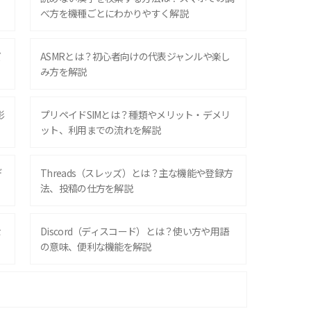
べ方を機種ごとにわかりやすく解説
ズ
ASMRとは？初心者向けの代表ジャンルや楽し
み方を解説
影
プリペイドSIMとは？種類やメリット・デメリ
ット、利用までの流れを解説
デ
Threads（スレッズ）とは？主な機能や登録方
法、投稿の仕方を解説
な
Discord（ディスコード）とは？使い方や用語
の意味、便利な機能を解説
iPhone 16シリーズのモデルを比較！価格・サ
イズ・カメラ性能の違いを徹底解説