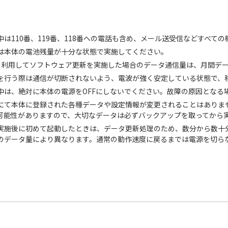
中は110番、119番、118番への電話も含め、メール送受信などすべて
は本体の電池残量が十分な状態で実施してください。
信を利用してソフトウェア更新を実施した場合のデータ通信量は、月間デ
を行う際は通信が切断されないよう、電波が強く安定している状態で、
中は、絶対に本体の電源をOFFにしないでください。故障の原因となる
にて本体に登録された各種データや設定情報が変更されることはありま
可能性がありますので、大切なデータは必ずバックアップを取ってから
実施後に初めて起動したときは、データ更新処理のため、数分から数十
のデータ量により異なります。通常の動作速度に戻るまでは電源を切ら