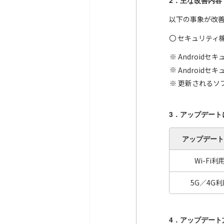
2．主な改善内容
以下の事象が改
〇 セキュリティ
Android
Android
更新されるソフ
3．アップデート
アップデート
Wi-Fi利
5G／4G利
4．アップデート