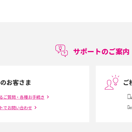
15の違いは？カメラ・スペ
iPhoneの機種変更のやり方は？事前準備・手
順やデータ移行方法をわかりやすく解説
徴やメリット・デメリ
高校生にスマホ制限は必要？所持率やメリッ
ト・デメリットを詳しく紹介
サポートのご案内
度制限とは？回避の
LINEの引き継ぎ方法は？対象データや事前準
方法を解説
備・条件・注意点などを解説
中のお客さま
ご
電話をかける方法や
iCloudの使用容量を減らす9つの方法！使用状
を解説
況の確認手順も紹介
るご質問・各種お手続き
トでお問い合わせ
（旧Twitter）、
インスタのDMの送り方は？便利機能の使い方
送る方法を解説
や注意点をわかりやすく解説