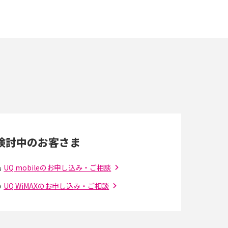
スマホが高い理由は？購入費用を抑える方法や
端末を選ぶ時の注意点を解説！
スマホのネット通信速度が遅い原因は？すぐで
きる対処法や見直すポイントを解説
LINEの通知がこない時の原因と対処法9選！設
定の確認手順も解説
検討中のお客さま
スマホのウィジェットとは？iPhone・Android
の設定方法やおススメを紹介
UQ mobileのお申し込み・ご相談
UQ WiMAXのお申し込み・ご相談
Bluetooth®とは？Wi-Fiとの違いやスマホ・PC
との接続方法を解説