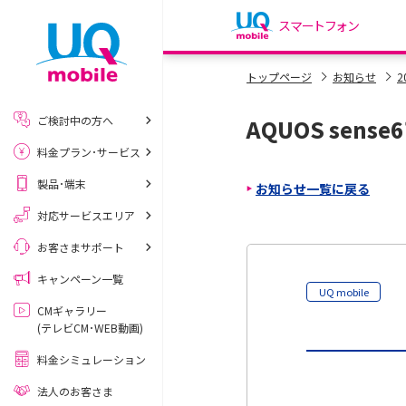
スマートフォン
my UQ WiMAX
トップページ
お知らせ
2
UQ WiMAX ご契約の方
ご検討中の方へ
AQUOS sen
My UQ mobile
料金プラン･サービス
UQ mobile ご契約の方
製品･端末
お知らせ一覧に戻る
UQ mobile
データチャージサイト
対応サービスエリア
お客さまサポート
キャンペーン一覧
UQ mobile
CMギャラリー
(テレビCM･WEB動画)
料金シミュレーション
法人のお客さま