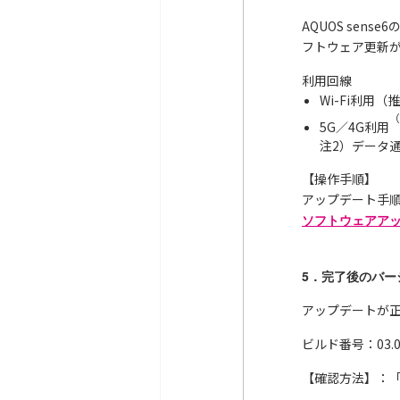
AQUOS se
フトウェア更新
利用回線
Wi-Fi利用（
（
5G／4G利用
注2）データ
【操作手順】
アップデート手
ソフトウェアアップ
5．完了後のバー
アップデートが
ビルド番号：03.00
【確認方法】：