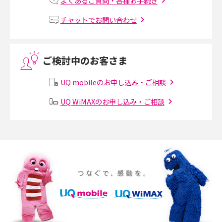
よくあるご質問・各種お手続き
MNOとは？MVNOやMVNEとの違いやメリット・デメリットを解説
チャットでお問い合わせ
VPN接続とは？仕組みや必要性、メリット・デメリット、接続方法を解説
ご検討中のお客さま
Threads（スレッズ）とは？主な機能や登録方法、投稿の仕方を解説
UQ mobileのお申し込み・ご相談
Instagram（インスタグラム）でスクショするとバレる？バレるケースや撮
り方も解説
UQ WiMAXのお申し込み・ご相談
SMSとは？料金やできること、注意点や届かない時の対処法を解説
Discord（ディスコード）とは？使い方や用語の意味、便利な機能を解説
iPhone 16eとiPhone SE（第3世代）の違いは？サイズやスペックを比較し
て解説
iPhone 16eとiPhone 14を徹底比較！スペック・機能の違いをわかりやすく
紹介