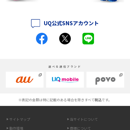
iPhone 16シリーズのモデルを比較！価格・サイズ・カメラ性能の違いを徹
底解説
UQ公式SNSアカウント
iPhone 16とiPhone 15の違いは？カメラ・スペック・機能を徹底比較
iPhoneの機種変更のやり方は？事前準備・手順やデータ移行方法をわかり
やすく解説
スマホが高い理由は？購入費用を抑える方法や端末を選ぶ時の注意点を解
選べる通信ブランド
説！
Androidスマホとは？特徴やメリット・デメリット、おススメ機種を紹介
高校生にスマホ制限は必要？所持率やメリット・デメリットを詳しく紹介
※表記の金額は特に記載のある場合を除きすべて
税込
です。
スマホのネット通信速度が遅い原因は？すぐできる対処法や見直すポイン
トを解説
サイトマップ
当サイトについて
動作環境
商標について