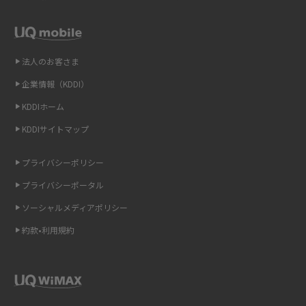
スマホや携帯端末の通信速度制限とは？回避のコツや解除のタイミング・
方法を解説
LINEの引き継ぎ方法は？対象データや事前準備・条件・注意点などを解説
法人のお客さま
企業情報（KDDI）
LINEの通知がこない時の原因と対処法9選！設定の確認手順も解説
KDDIホーム
非通知設定とは？184で電話をかける方法やiPhone・Androidの設定を解説
KDDIサイトマップ
iCloudの使用容量を減らす9つの方法！使用状況の確認手順も紹介
プライバシーポリシー
プライバシーポータル
スマホのウィジェットとは？iPhone・Androidの設定方法やおススメを紹
介
ソーシャルメディアポリシー
約款•利用規約
リプライ機能とは？LINE、X（旧Twitter）、Instagram、TikTokで送る方法
を解説
インスタのDMの送り方は？便利機能の使い方や注意点をわかりやすく解説