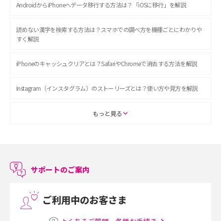
AndroidからiPhoneへデータ移行する方法は？「iOSに移行」を解説
読めない漢字を検索する方法は？スマホでの調べ方を機種ごとにわかりや
すく解説
iPhoneのキャッシュクリアとは？SafariやChromeで消去する方法を解説
Instagram（インスタグラム）のストーリーズとは？使い方や見方を解説
ASMRとは？初心者向けの代表ジャンルや楽しみ方を解説
もっと見る
スマホのアラーム設定方法を解説！鳴らない原因と対処法、便利機能も紹
介
サポートのご案内
LINEで友だちを削除する方法は？方法ごとの影響や復活・復元する方法も
解説
ご利用中のお客さま
プリペイドSIMとは？種類やメリット・デメリット、利用までの流れを解説