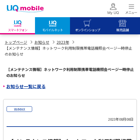
スマートフォン
モバイルネット
オンラインショップ
販売店舗
my UQ WiMAX
UQ mobile
UQ mobile
トップページ
お知らせ
2023年
【メンテナンス情報】ネットワーク利用制限携帯電話機照会ページ一時停止
UQ WiMAX ご契約の方
オンラインショップ
販売店舗
のお知らせ
My UQ mobile
UQ WiMAX
UQ WiMAX
UQ mobile ご契約の方
オンラインショップ
販売店舗
【メンテナンス情報】ネットワーク利用制限携帯電話機照会ページ一時停止
のお知らせ
UQ mobile
お知らせ一覧に戻る
データチャージサイト
WiMAX
2023年08月08日