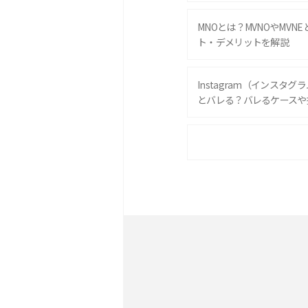
MNOとは？MVNOやMVN
ト・デメリットを解説
Instagram（インスタ
とバレる？バレるケースや
iPhone 16eとiPhone 
は？サイズやスペックを比
iPhone 16とiPhone 
ック・機能を徹底比較
Androidスマホとは？特
ット、おススメ機種を紹介