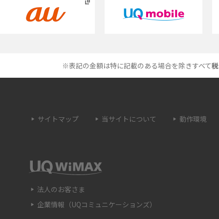
説
方法や費用なども解説
とは？特徴や作り方を解
タイムラプスとは？撮影するメリットやおス
メのシーン、コツなどをわかりやすく解説
※表記の金額は特に記載のある場合を除きすべて
税
プドラゴン）とは？性能
画面ミラーリングとは？接続の種類や方法、
を紹介
ながらない場合の原因を解説
サイトマップ
当サイトについて
動作環境
・設定方法や練習の
サブスクとは？言葉の意味やメリット、デメ
説
ットのほか、サービスの例を解説
は？キャリア版との違い
iPhoneが充電できない時はどうすればよい？
つの原因と対処法
法人のお客さま
企業情報（UQコミュニケーションズ）
法や種類、メリット
Google Pixel 6aってどんなスマホ？特徴やほ
のスマホとの比較などをわかりやすく解説