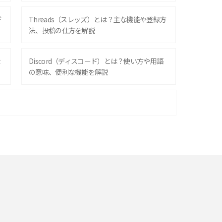
デ
Threads（スレッズ）とは？主な機能や登録方
法、投稿の仕方を解説
な
Discord（ディスコード）とは？使い方や用語
の意味、便利な機能を解説
iPhone 16シリーズのモデルを比較！価格・サ
イズ・カメラ性能の違いを徹底解説
スマホが高い理由は？購入費用を抑える方法や
端末を選ぶ時の注意点を解説！
スマホのネット通信速度が遅い原因は？すぐで
きる対処法や見直すポイントを解説