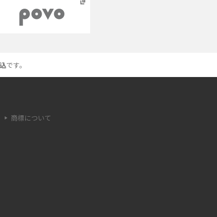
「○△×」の意味を解説
ス
iCloud（アイクラウド）とは？使い方や容量不
足時の対処法をわかりやすく解説
込
です。
つ
非通知電話とは？かかってくる理由や対処法を
わかりやすく解説
商標について
リ
iPhoneを初期化する方法は？事前準備やデー
タ復元の方法も紹介
6
iPhoneのSIMカードの抜き方は？手順と注意点
をわかりやすく解説
か
iPhone 13の電源がつかない原因は？対処法や
注意点をわかりやすく解説