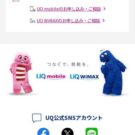
UQ mobileのお申し込み・ご相談
Instagram（インスタグラム）でスクショするとバレる？バレるケースや撮
り方も解説
UQ WiMAXのお申し込み・ご相談
SMSとは？料金やできること、注意点や届かない時の対処法を解説
Discord（ディスコード）とは？使い方や用語の意味、便利な機能を解説
iPhone 16eとiPhone SE（第3世代）の違いは？サイズやスペックを比較し
て解説
iPhone 16eとiPhone 14を徹底比較！スペック・機能の違いをわかりやすく
紹介
iPhone 16シリーズのモデルを比較！価格・サイズ・カメラ性能の違いを徹
底解説
UQ公式SNSアカウント
iPhone 16とiPhone 15の違いは？カメラ・スペック・機能を徹底比較