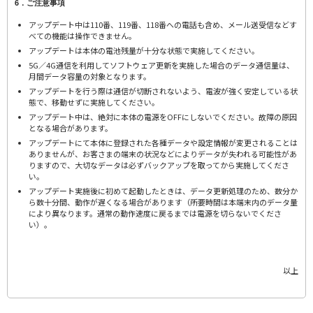
6．ご注意事項
アップデート中は110番、119番、118番への電話も含め、メール送受信などす
べての機能は操作できません。
アップデートは本体の電池残量が十分な状態で実施してください。
5G／4G通信を利用してソフトウェア更新を実施した場合のデータ通信量は、
月間データ容量の対象となります。
アップデートを行う際は通信が切断されないよう、電波が強く安定している状
態で、移動せずに実施してください。
アップデート中は、絶対に本体の電源をOFFにしないでください。故障の原因
となる場合があります。
アップデートにて本体に登録された各種データや設定情報が変更されることは
ありませんが、お客さまの端末の状況などによりデータが失われる可能性があ
りますので、大切なデータは必ずバックアップを取ってから実施してくださ
い。
アップデート実施後に初めて起動したときは、データ更新処理のため、数分か
ら数十分間、動作が遅くなる場合があります（所要時間は本端末内のデータ量
により異なります。通常の動作速度に戻るまでは電源を切らないでくださ
い）。
以上