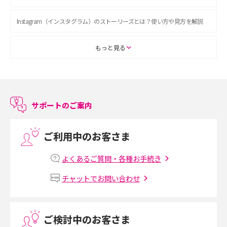
Instagram（インスタグラム）のストーリーズとは？使い方や見方を解説
ASMRとは？初心者向けの代表ジャンルや楽しみ方を解説
もっと見る
スマホのアラーム設定方法を解説！鳴らない原因と対処法、便利機能も紹
介
サポートのご案内
LINEで友だちを削除する方法は？方法ごとの影響や復活・復元する方法も
解説
ご利用中のお客さま
プリペイドSIMとは？種類やメリット・デメリット、利用までの流れを解説
よくあるご質問・各種お手続き
MNOとは？MVNOやMVNEとの違いやメリット・デメリットを解説
チャットでお問い合わせ
VPN接続とは？仕組みや必要性、メリット・デメリット、接続方法を解説
ご検討中のお客さま
Threads（スレッズ）とは？主な機能や登録方法、投稿の仕方を解説