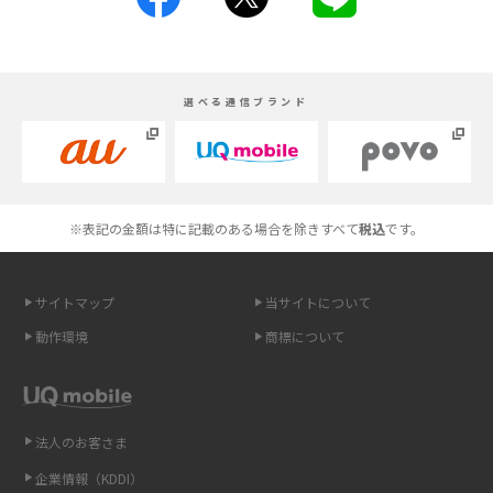
iPhoneの機種変更のやり方は？事前準備・手順やデータ移行方法をわかり
やすく解説
スマホが高い理由は？購入費用を抑える方法や端末を選ぶ時の注意点を解
選べる通信ブランド
説！
Androidスマホとは？特徴やメリット・デメリット、おススメ機種を紹介
高校生にスマホ制限は必要？所持率やメリット・デメリットを詳しく紹介
※表記の金額は特に記載のある場合を除きすべて
税込
です。
スマホのネット通信速度が遅い原因は？すぐできる対処法や見直すポイン
トを解説
サイトマップ
当サイトについて
動作環境
商標について
スマホや携帯端末の通信速度制限とは？回避のコツや解除のタイミング・
方法を解説
LINEの引き継ぎ方法は？対象データや事前準備・条件・注意点などを解説
法人のお客さま
企業情報（KDDI）
LINEの通知がこない時の原因と対処法9選！設定の確認手順も解説