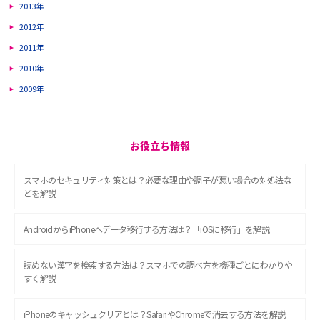
2013年
2012年
2011年
2010年
2009年
お役立ち情報
スマホのセキュリティ対策とは？必要な理由や調子が悪い場合の対処法な
どを解説
AndroidからiPhoneへデータ移行する方法は？「iOSに移行」を解説
読めない漢字を検索する方法は？スマホでの調べ方を機種ごとにわかりや
すく解説
iPhoneのキャッシュクリアとは？SafariやChromeで消去する方法を解説