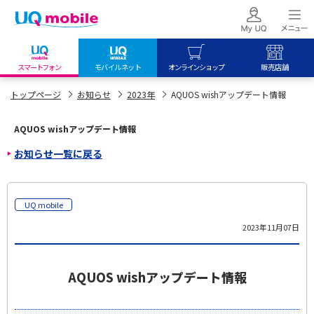
スマートフォン
モバイルネット
オンラインショップ
販売店舗
my UQ WiMAX
UQ mobile
UQ mobile
トップページ
お知らせ
2023年
AQUOS wishアップデート情報
UQ WiMAX ご契約の方
オンラインショップ
販売店舗
AQUOS wishアップデート情報
My UQ mobile
UQ WiMAX
UQ WiMAX
お知らせ一覧に戻る
UQ mobile ご契約の方
オンラインショップ
販売店舗
UQ mobile
データチャージサイト
UQ mobile
2023年11月07日
AQUOS wishアップデート情報