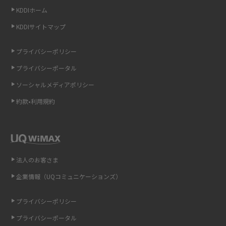
KDDIホーム
非通知設定とは？184で電話をかける方法やiPhone・Androidの設定を解説
KDDIサイトマップ
iCloudの使用容量を減らす9つの方法！使用状況の確認手順も紹介
プライバシーポリシー
プライバシーポータル
スマホのウィジェットとは？iPhone・Androidの設定方法やおススメを紹
介
ソーシャルメディアポリシー
約款•利用規約
リプライ機能とは？LINE、X（旧Twitter）、Instagram、TikTokで送る方法
を解説
インスタのDMの送り方は？便利機能の使い方や注意点をわかりやすく解説
法人のお客さま
Bluetooth®とは？Wi-Fiとの違いやスマホ・PCとの接続方法を解説
企業情報（UQコミュニケーションズ）
LINEで送信取り消しをする方法は？相手に知られるのか、削除との違いも
紹介
プライバシーポリシー
プライバシーポータル
「iPhoneを探す」の使い方と設定方法を紹介！ブラウザやアプリから探す