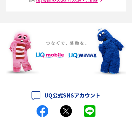
UQ WiMAXのお申し込み・ご相談
SMSとは？料金やできること、注意点や届かない時の対処法を解説
Discord（ディスコード）とは？使い方や用語の意味、便利な機能を解説
iPhone 16eとiPhone SE（第3世代）の違いは？サイズやスペックを比較し
て解説
iPhone 16eとiPhone 14を徹底比較！スペック・機能の違いをわかりやすく
紹介
iPhone 16シリーズのモデルを比較！価格・サイズ・カメラ性能の違いを徹
底解説
UQ公式SNSアカウント
iPhone 16とiPhone 15の違いは？カメラ・スペック・機能を徹底比較
iPhoneの機種変更のやり方は？事前準備・手順やデータ移行方法をわかり
やすく解説