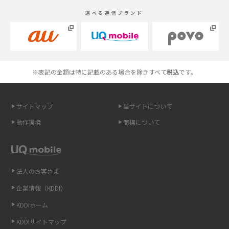
スマホが高い理由は？購入費用を抑える方法や端末を選ぶ時の注意点を解
選べる通信ブランド
説！
Androidスマホとは？特徴やメリット・デメリット、おススメ機種を紹介
高校生にスマホ制限は必要？所持率やメリット・デメリットを詳しく紹介
※表記の金額は特に記載のある場合を除きすべて
税込
です。
スマホのネット通信速度が遅い原因は？すぐできる対処法や見直すポイン
トを解説
サイトマップ
当サイトについて
動作環境
商標について
スマホや携帯端末の通信速度制限とは？回避のコツや解除のタイミング・
方法を解説
LINEの引き継ぎ方法は？対象データや事前準備・条件・注意点などを解説
法人のお客さま
企業情報（KDDI）
LINEの通知がこない時の原因と対処法9選！設定の確認手順も解説
KDDIホーム
非通知設定とは？184で電話をかける方法やiPhone・Androidの設定を解説
KDDIサイトマップ