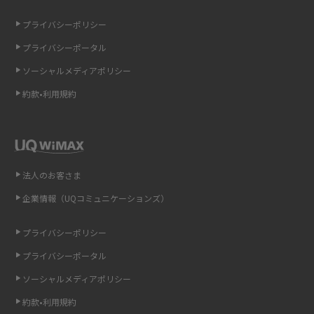
iCloudの使用容量を減らす9つの方法！使用状況の確認手順も紹介
プライバシーポリシー
プライバシーポータル
スマホのウィジェットとは？iPhone・Androidの設定方法やおススメを紹
介
ソーシャルメディアポリシー
約款•利用規約
リプライ機能とは？LINE、X（旧Twitter）、Instagram、TikTokで送る方法
を解説
インスタのDMの送り方は？便利機能の使い方や注意点をわかりやすく解説
法人のお客さま
Bluetooth®とは？Wi-Fiとの違いやスマホ・PCとの接続方法を解説
企業情報（UQコミュニケーションズ）
LINEで送信取り消しをする方法は？相手に知られるのか、削除との違いも
紹介
プライバシーポリシー
プライバシーポータル
「iPhoneを探す」の使い方と設定方法を紹介！ブラウザやアプリから探す
方法を詳しく解説
ソーシャルメディアポリシー
約款•利用規約
Wi-Fiを快適に使うための速度はどれくらい？用途別の目安・回線ごとの平