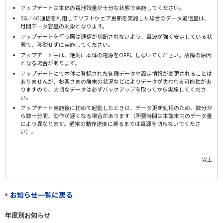
アップデートは本体の電池残量が十分な状態で実施してください。
5G／4G通信を利用してソフトウェア更新を実施した場合のデータ通信量は、
月間データ容量の対象となります。
アップデートを行う際は通信が切断されないよう、電波が強く安定している状
態で、移動せずに実施してください。
アップデート中は、絶対に本体の電源をOFFにしないでください。故障の原因
となる場合があります。
アップデートにて本体に登録された各種データや設定情報が変更されることは
ありませんが、お客さまの端末の状況などによりデータが失われる可能性があ
りますので、大切なデータは必ずバックアップを取ってから実施してくださ
い。
アップデート実施後に初めて起動したときは、データ更新処理のため、数分か
ら数十分間、動作が遅くなる場合があります（所要時間は本端末内のデータ量
により異なります。通常の動作速度に戻るまでは電源を切らないでくださ
い）。
以上
お知らせ一覧に戻る
年度別お知らせ