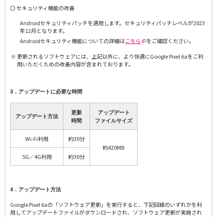
〇 セキュリティ機能の改善
Androidセキュリティパッチを適用します。セキュリティパッチレベルが2023
年12月となります。
Androidセキュリティ機能についての詳細は
こちら
をご確認ください。
更新されるソフトウェアには、上記以外に、より快適にGoogle Pixel 6aをご利
用いただくための改善内容が含まれております。
3．アップデートに必要な時間
更新
アップデート
アップデート方法
時間
ファイルサイズ
Wi-Fi利用
約30分
約420MB
5G／4G利用
約30分
4．アップデート方法
Google Pixel 6aの「ソフトウェア更新」を実行すると、下記回線のいずれかを利
用してアップデートファイルがダウンロードされ、ソフトウェア更新が実施され