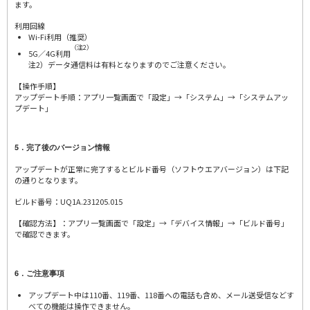
ます。
利用回線
Wi-Fi利用（推奨）
（注2）
5G／4G利用
注2）データ通信料は有料となりますのでご注意ください。
【操作手順】
アップデート手順：アプリ一覧画面で「設定」→「システム」→「システムアッ
プデート」
5．完了後のバージョン情報
アップデートが正常に完了するとビルド番号（ソフトウエアバージョン）は下記
の通りとなります。
ビルド番号：UQ1A.231205.015
【確認方法】：アプリ一覧画面で「設定」→「デバイス情報」→「ビルド番号」
で確認できます。
6．ご注意事項
アップデート中は110番、119番、118番への電話も含め、メール送受信などす
べての機能は操作できません。