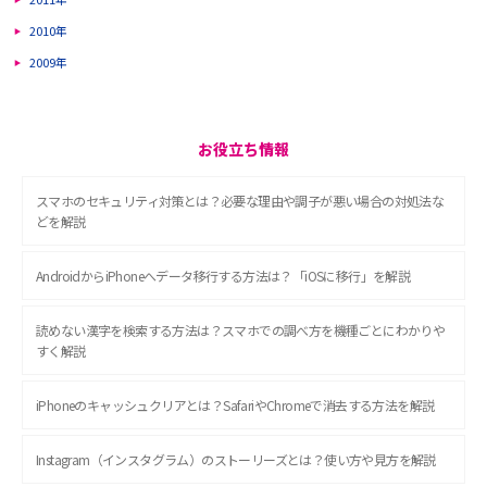
2010年
2009年
お役立ち情報
スマホのセキュリティ対策とは？必要な理由や調子が悪い場合の対処法な
どを解説
AndroidからiPhoneへデータ移行する方法は？「iOSに移行」を解説
読めない漢字を検索する方法は？スマホでの調べ方を機種ごとにわかりや
すく解説
iPhoneのキャッシュクリアとは？SafariやChromeで消去する方法を解説
Instagram（インスタグラム）のストーリーズとは？使い方や見方を解説