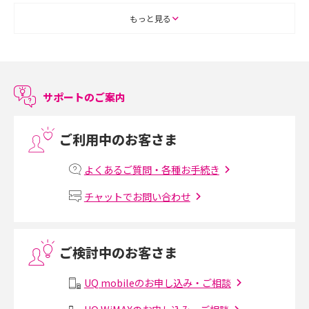
ASMRとは？初心者向けの代表ジャンルや楽しみ方を解説
もっと見る
スマホのアラーム設定方法を解説！鳴らない原因と対処法、便利機能も紹
介
サポートのご案内
LINEで友だちを削除する方法は？方法ごとの影響や復活・復元する方法も
解説
ご利用中のお客さま
プリペイドSIMとは？種類やメリット・デメリット、利用までの流れを解説
よくあるご質問・各種お手続き
MNOとは？MVNOやMVNEとの違いやメリット・デメリットを解説
チャットでお問い合わせ
VPN接続とは？仕組みや必要性、メリット・デメリット、接続方法を解説
ご検討中のお客さま
Threads（スレッズ）とは？主な機能や登録方法、投稿の仕方を解説
UQ mobileのお申し込み・ご相談
Instagram（インスタグラム）でスクショするとバレる？バレるケースや撮
り方も解説