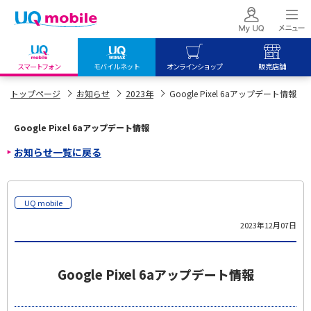
スマートフォン
モバイルネット
オンラインショップ
販売店舗
my UQ WiMAX
UQ mobile
UQ mobile
トップページ
お知らせ
2023年
Google Pixel 6aアップデート情報
UQ WiMAX ご契約の方
オンラインショップ
販売店舗
Google Pixel 6aアップデート情報
My UQ mobile
UQ WiMAX
UQ WiMAX
お知らせ一覧に戻る
UQ mobile ご契約の方
オンラインショップ
販売店舗
UQ mobile
データチャージサイト
UQ mobile
2023年12月07日
Google Pixel 6aアップデート情報