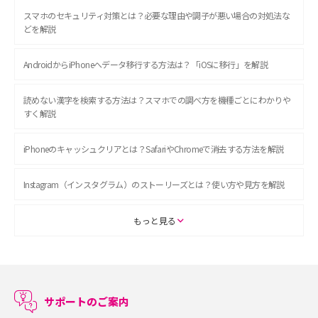
スマホのセキュリティ対策とは？必要な理由や調子が悪い場合の対処法な
どを解説
AndroidからiPhoneへデータ移行する方法は？「iOSに移行」を解説
読めない漢字を検索する方法は？スマホでの調べ方を機種ごとにわかりや
すく解説
iPhoneのキャッシュクリアとは？SafariやChromeで消去する方法を解説
Instagram（インスタグラム）のストーリーズとは？使い方や見方を解説
ASMRとは？初心者向けの代表ジャンルや楽しみ方を解説
もっと見る
スマホのアラーム設定方法を解説！鳴らない原因と対処法、便利機能も紹
介
サポートのご案内
LINEで友だちを削除する方法は？方法ごとの影響や復活・復元する方法も
解説