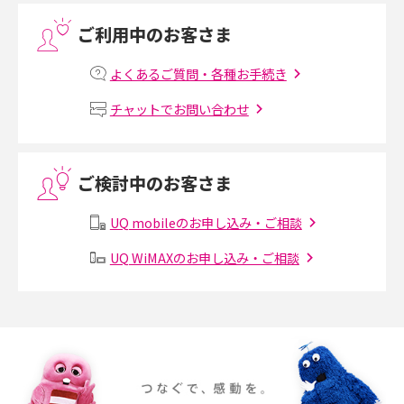
ご利用中のお客さま
プリペイドSIMとは？種類やメリット・デメリット、利用までの流れを解説
よくあるご質問・各種お手続き
MNOとは？MVNOやMVNEとの違いやメリット・デメリットを解説
チャットでお問い合わせ
VPN接続とは？仕組みや必要性、メリット・デメリット、接続方法を解説
ご検討中のお客さま
Threads（スレッズ）とは？主な機能や登録方法、投稿の仕方を解説
UQ mobileのお申し込み・ご相談
Instagram（インスタグラム）でスクショするとバレる？バレるケースや撮
り方も解説
UQ WiMAXのお申し込み・ご相談
SMSとは？料金やできること、注意点や届かない時の対処法を解説
Discord（ディスコード）とは？使い方や用語の意味、便利な機能を解説
iPhone 16eとiPhone SE（第3世代）の違いは？サイズやスペックを比較し
て解説