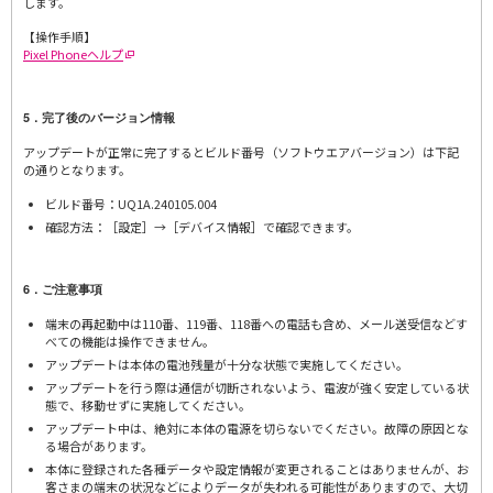
します。
【操作手順】
Pixel Phoneヘルプ
5．完了後のバージョン情報
アップデートが正常に完了するとビルド番号（ソフトウエアバージョン）は下記
の通りとなります。
ビルド番号：UQ1A.240105.004
確認方法：［設定］→［デバイス情報］で確認できます。
6．ご注意事項
端末の再起動中は110番、119番、118番への電話も含め、メール送受信などす
べての機能は操作できません。
アップデートは本体の電池残量が十分な状態で実施してください。
アップデートを行う際は通信が切断されないよう、電波が強く安定している状
態で、移動せずに実施してください。
アップデート中は、絶対に本体の電源を切らないでください。故障の原因とな
る場合があります。
本体に登録された各種データや設定情報が変更されることはありませんが、お
客さまの端末の状況などによりデータが失われる可能性がありますので、大切