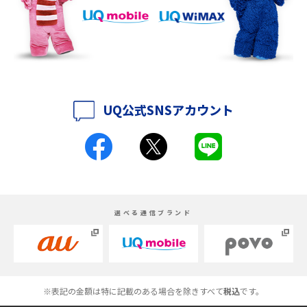
iPhone 16eとiPhone 14を徹底比較！スペック・機能の違いをわかりやすく
紹介
iPhone 16シリーズのモデルを比較！価格・サイズ・カメラ性能の違いを徹
底解説
UQ公式SNSアカウント
iPhone 16とiPhone 15の違いは？カメラ・スペック・機能を徹底比較
iPhoneの機種変更のやり方は？事前準備・手順やデータ移行方法をわかり
やすく解説
スマホが高い理由は？購入費用を抑える方法や端末を選ぶ時の注意点を解
選べる通信ブランド
説！
Androidスマホとは？特徴やメリット・デメリット、おススメ機種を紹介
高校生にスマホ制限は必要？所持率やメリット・デメリットを詳しく紹介
※表記の金額は特に記載のある場合を除きすべて
税込
です。