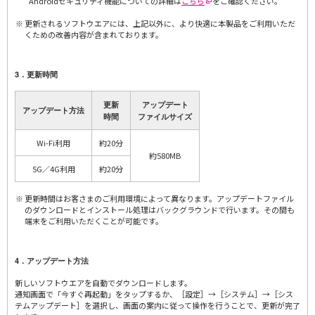
Androidセキュリティ機能についての詳細は
こちら
をご確認ください。
更新されるソフトウエアには、上記以外に、より快適に本製品をご利用いただ
くための改善内容が含まれております。
3．更新時間
更新
アップデート
アップデート方法
時間
ファイルサイズ
Wi-Fi利用
約20分
約580MB
5G／4G利用
約20分
更新時間はお客さまのご利用環境によって異なります。アップデートファイル
のダウンロードとインストール処理はバックグラウンドで行います。その間も
端末をご利用いただくことが可能です。
4．アップデート方法
新しいソフトウエアを自動でダウンロードします。
通知画面で「今すぐ再起動」をタップするか、［設定］→［システム］→［シス
テムアップデート］を選択し、画面の案内に従って操作を行うことで、更新が完了