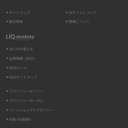
スマホのネット通信速度が遅い原因は？すぐできる対処法や見直すポイン
トを解説
サイトマップ
当サイトについて
動作環境
商標について
スマホや携帯端末の通信速度制限とは？回避のコツや解除のタイミング・
方法を解説
LINEの引き継ぎ方法は？対象データや事前準備・条件・注意点などを解説
法人のお客さま
企業情報（KDDI）
LINEの通知がこない時の原因と対処法9選！設定の確認手順も解説
KDDIホーム
非通知設定とは？184で電話をかける方法やiPhone・Androidの設定を解説
KDDIサイトマップ
iCloudの使用容量を減らす9つの方法！使用状況の確認手順も紹介
プライバシーポリシー
プライバシーポータル
スマホのウィジェットとは？iPhone・Androidの設定方法やおススメを紹
介
ソーシャルメディアポリシー
約款•利用規約
リプライ機能とは？LINE、X（旧Twitter）、Instagram、TikTokで送る方法
を解説