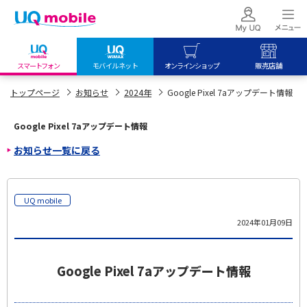
スマートフォン
モバイルネット
オンラインショップ
販売店舗
my UQ WiMAX
UQ mobile
UQ mobile
トップページ
お知らせ
2024年
Google Pixel 7aアップデート情報
UQ WiMAX ご契約の方
オンラインショップ
販売店舗
Google Pixel 7aアップデート情報
My UQ mobile
UQ WiMAX
UQ WiMAX
お知らせ一覧に戻る
UQ mobile ご契約の方
オンラインショップ
販売店舗
UQ mobile
データチャージサイト
UQ mobile
2024年01月09日
Google Pixel 7aアップデート情報