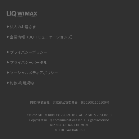
インスタのDMの送り方は？便利機能の使い方や注意点をわかりやすく解説
法人のお客さま
Bluetooth®とは？Wi-Fiとの違いやスマホ・PCとの接続方法を解説
企業情報（UQコミュニケーションズ）
LINEで送信取り消しをする方法は？相手に知られるのか、削除との違いも
紹介
プライバシーポリシー
プライバシーポータル
「iPhoneを探す」の使い方と設定方法を紹介！ブラウザやアプリから探す
方法を詳しく解説
ソーシャルメディアポリシー
約款•利用規約
Wi-Fiを快適に使うための速度はどれくらい？用途別の目安・回線ごとの平
均を紹介
KDDI株式会社 東京都公安委員会 第301001102509号
LINEの着信音や通知音の設定・変更方法を解説！鳴らない場合の対処法も
紹介
COPYRIGHT © KDDI CORPORATION, ALL RIGHTS RESERVED.
Copyright © UQ Communications Inc. all rights reserved.
©PINK GACHA&BLUE MUKU
©BLUE GACHAMUKU
着信拒否とは？設定方法やブロックした番号の確認方法を解説